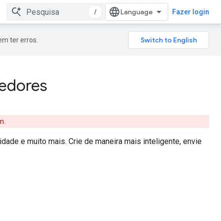
/
Fazer login
m ter erros.
edores
m.
dade e muito mais. Crie de maneira mais inteligente, envie