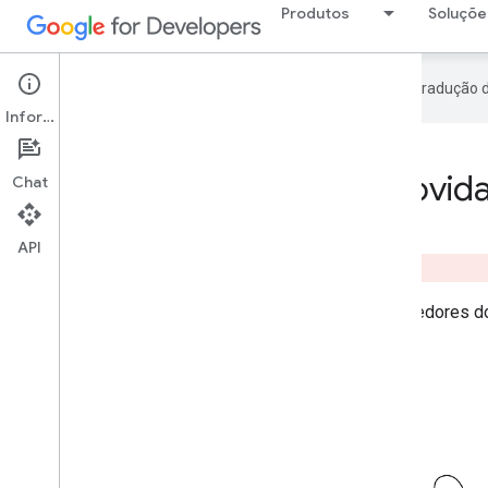
Produtos
Soluçõe
O Google usa tecnologia de IA na tradução 
Informações
Novida
Chat
API
Fique por dentro das tecnologias para desenvolvedores do 