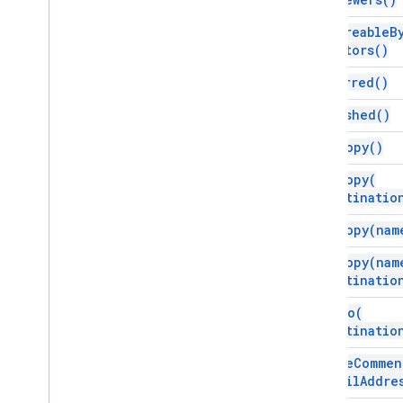
is
Shareable
B
Editors(
)
is
Starred(
)
is
Trashed(
)
make
Copy(
)
make
Copy(
destinatio
make
Copy(
nam
make
Copy(
nam
destinatio
move
To(
destinatio
remove
Commen
email
Addre