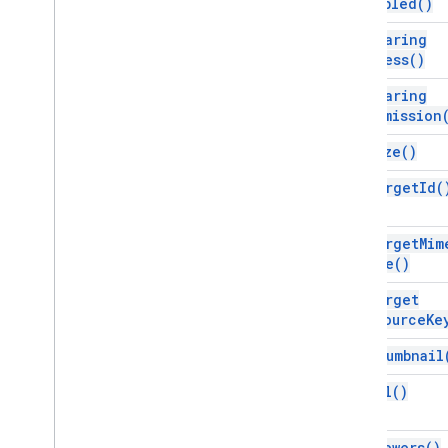
Enabled(
)
get
Sharing
Access(
)
get
Sharing
Permission
get
Size(
)
get
Target
Id(
get
Target
Mim
Type(
)
get
Target
Resource
Ke
get
Thumbnail
get
Url(
)
get
Viewers(
)