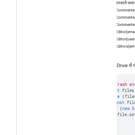
खास जानकारी
ज़्यादा जानकारी वाला 
ड्राइव ऐप्लिकेशन
addCommenter
addCommenter
कक्षाएं
addCommenter
फ़ाइल
addEditor(ema
फ़ाइल इटरेटर
addEditor(user
नया फ़ोल्डर बनाएं
addEditors(em
फ़ोल्डर का दोहराने वाला
उपयोगकर्ता
Google Drive में 
Enums
ऐक्सेस
अनुमति
// Trash ev
const
files
बेहतर सेवाएं
while
(
file
डिस्क API
const
fil
Drive Activity API
if
(
new
D
Drive Labels API
file
.
se
}
फ़ॉर्म
}
Gmail
Sheets