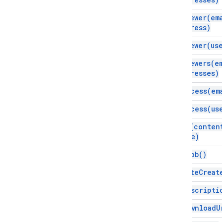
स्क्रिप्ट प्रोजेक्ट के संसाधन
ऑटोमेशन ट्रिगर और इवेंट
add
Viewer(
em
Address)
मेनिफ़ेस्ट
कोटा और तय सीमा
add
Viewer(
us
add
Viewers(
e
Google Workspace के ऐड-ऑन
Addresses)
सेवाएं
मेनिफ़ेस्ट
get
Access(
em
ऐड-ऑन एपीआई
get
Access(
us
Apps Script API
get
As(
conten
v1
Type)
क्लाइंट लाइब्रेरी
get
Blob(
)
get
Date
Creat
get
Descripti
get
Download
U