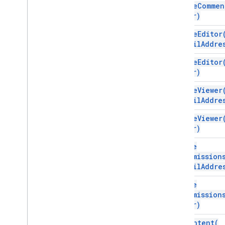
remove
Commen
user)
remove
Editor
email
Addre
remove
Editor
user)
remove
Viewer
email
Addre
remove
Viewer
user)
revoke
Permission
email
Addre
revoke
Permission
user)
set
Content(