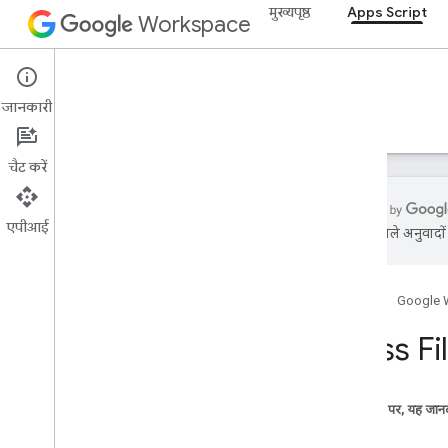
मुख्यपृष्ठ
Apps Script
Workspace
Apps Script
जानकारी
खास जानकारी
गाइड
रेफ़रंस
सैंपल
सहायता
चैट करें
एपीआई
एआई से मिले अनुवादों म
खास जानकारी
होम पेज
Google 
Google Workspace की सेवाएं
Admin Console
Class Fi
Calendar
चैट
Docs
इस पेज पर, यह जानक
Drive
तरीके