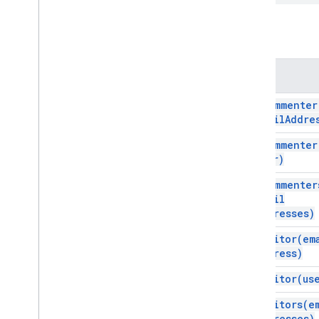
स्लाइड
फ़ाइल फ़ोल्डर
तरीके
अधिक
.
.
.
तरीका
अन्य Google सेवाएँ
Google Analytics
add
Commenter
email
Addre
Google Maps
Google Translate
add
Commenter
Vertex AI
user)
You
Tube
add
Commenter
अधिक
.
.
.
email
Addresses)
यूटिलिटी सेवाएं
add
Editor(
em
एपीआई और एएमपी; डेटाबेस कनेक्शन
Address)
डेटा उपयोगिता और ऑप्टिमाइज़ेशन
एचटीएमएल और एएमपी कॉन्टेंट
add
Editor(
us
स्क्रिप्ट एक्ज़ीक्यूशन और जानकारी
add
Editors(
e
Addresses)