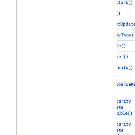
get
Editors(
)
get
Id(
)
get
Last
Updat
get
Mime
Type(
get
Name(
)
get
Owner(
)
get
Parents(
)
get
Resource
K
get
Security
Update
Eligible(
)
get
Security
Update