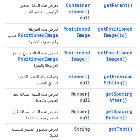
Container
get
Parent(
)
تعرض هذه السمة العنصر
Element
|
الرئيسي للعنصر الحالي.
null
Positioned
get
Positioned
تعرض هذه الطريقة
Positioned
Image
Image
Image(
id)
حسب
رقم تعريف الصورة.
Positioned
get
Positioned
تعرض هذه الدالة جميع عناصر
Positioned
Image
Image[]
Images(
)
المرتبطة بالفقرة.
Element
|
get
Previous
يتم استرداد العنصر الشقيق
null
Sibling(
)
السابق للعنصر.
Number
|
get
Spacing
تعرض هذه السمة المسافة بعد
null
After(
)
العنصر، بالنقاط.
Number
|
get
Spacing
تعرض هذه السمة المسافة قبل
null
Before(
)
العنصر، بوحدة النقاط.
String
get
Text(
)
تعرض محتوى العنصر كسلسلة
نصية.