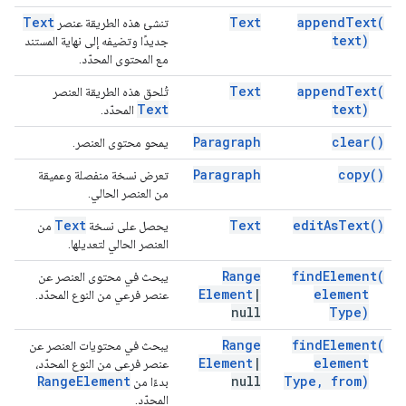
Text
Text
append
Text(
تنشئ هذه الطريقة عنصر
text)
جديدًا وتضيفه إلى نهاية المستند
مع المحتوى المحدّد.
Text
append
Text(
تُلحق هذه الطريقة العنصر
Text
text)
المحدّد.
Paragraph
clear(
)
يمحو محتوى العنصر.
Paragraph
copy(
)
تعرض نسخة منفصلة وعميقة
من العنصر الحالي.
Text
Text
edit
As
Text(
)
يحصل على نسخة
من
العنصر الحالي لتعديلها.
Range
find
Element(
يبحث في محتوى العنصر عن
Element
|
element
عنصر فرعي من النوع المحدّد.
null
Type)
Range
find
Element(
يبحث في محتويات العنصر عن
Element
|
element
عنصر فرعي من النوع المحدّد،
Range
Element
null
Type
,
from)
بدءًا من
المحدّد.