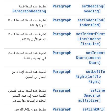
Paragraph
set
Heading(
تضبط هذه السمة قيمة
Paragraph
Heading
heading)
.
Paragraph
set
Indent
End(
تضبط هذه السمة المسافة البادئة
indent
End)
للنهاية بالنقاط.
Paragraph
set
Indent
First
تضبط هذه السمة المسافة البادئة
Line(
indent
للسطر الأول، بالنقاط.
First
Line)
Paragraph
set
Indent
تضبط هذه السمة المسافة البادئة
Start(
indent
في البداية، بالنقاط.
Start)
Paragraph
set
Left
To
تضبط هذه السمة الإعداد من
Right(
left
To
اليسار إلى اليمين.
Right)
Paragraph
set
Line
تضبط هذه السمة تباعد الأسطر،
Spacing(
ككمية تشير إلى عدد الأسطر
multiplier)
المطلوب استخدامها للتباعد.
Paragraph
set
Link
Url(
يضبط عنوان URL للرابط.