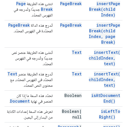
Page
Page
Break
insert
Page
تنشئ هذه الطريقة
Break
Break(
child
جديدًا وتُدرجه في
Index)
الفهرس المحدّد.
Page
Break
Page
Break
insert
Page
تُدرِج هذه الدالة
Break(
child
المحدّدة في الفهرس المحدّد.
Index
,
page
Break)
Text
insert
Text(
تُنشئ هذه الطريقة عنصر نص
child
Index
,
جديدًا وتُدرجه في الفهرس
text)
المحدّد.
Text
Text
insert
Text(
تُدرِج هذه الطريقة عنصر
child
Index
,
المحدّد في الفهرس المحدّد، مع
text)
محتوى النص المحدّد.
Boolean
is
At
Document
تحدّد هذه السمة ما إذا كان
Document
End(
)
العنصر في نهاية
.
Boolean
|
is
Left
To
تعرض هذه السمة إعدادات الكتابة
null
Right(
)
من اليسار إلى اليمين.