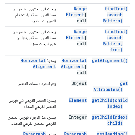
Range
find
Text(
يبحث في محتوى العنصر عن
Element
|
search
نمط النص المحدّد باستخدام
null
Pattern)
التعبيرات العادية.
Range
find
Text(
يبحث في محتوى العنصر عن
Element
|
search
نمط النص المحدّد، بدءًا من
null
Pattern
,
نتيجة بحث معيّنة.
from)
Horizontal
Horizontal
get
Alignment(
)
يستردّ
Alignment
Alignment
|
.
null
Object
get
يتم استرداد سمات العنصر.
Attributes(
)
Element
get
Child(
child
يستردّ العنصر الفرعي في فهرس
Index)
العنصر الفرعي المحدّد.
Integer
get
Child
Index(
يستردّ هذا الإجراء فهرس العنصر
child)
الفرعي للعنصر الفرعي المحدّد.
Paragraph
Paragraph
get
Heading(
)
يستردّ