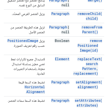
Paragraph
|
merge(
)
يدمج العنصر مع العنصر الشقيق
null
السابق من النوع نفسه.
Paragraph
remove
Child(
يزيل العنصر الفرعي المحدّد.
child)
Paragraph
|
remove
From
تزيل هذه الطريقة العنصر من
null
Parent(
)
العنصر الأصل.
Positioned
Image
Boolean
remove
يزيل
Positioned
حسب رقم تعريف الصورة.
Image(
id)
Element
replace
Text(
لاستبدال جميع تكرارات نمط
search
نصي معيّن بسلسلة استبدال
Pattern
,
معيّنة، باستخدام التعبيرات
replacement)
العادية.
Paragraph
set
Alignment(
تضبط هذه السمة قيمة
Horizontal
alignment)
Alignment
.
Paragraph
set
Attributes(
تضبط هذه السمة سمات العنصر.
attributes)