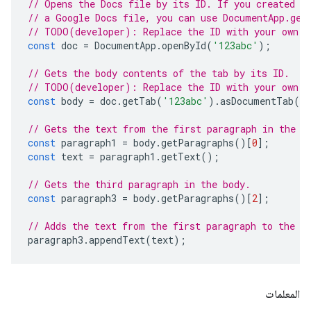
// Opens the Docs file by its ID. If you created y
// a Google Docs file, you can use DocumentApp.get
// TODO(developer): Replace the ID with your own.
const
doc
=
DocumentApp
.
openById
(
'123abc'
);
// Gets the body contents of the tab by its ID.
// TODO(developer): Replace the ID with your own.
const
body
=
doc
.
getTab
(
'123abc'
).
asDocumentTab
()
// Gets the text from the first paragraph in the b
const
paragraph1
=
body
.
getParagraphs
()[
0
];
const
text
=
paragraph1
.
getText
();
// Gets the third paragraph in the body.
const
paragraph3
=
body
.
getParagraphs
()[
2
];
// Adds the text from the first paragraph to the t
paragraph3
.
appendText
(
text
);
المعلمات