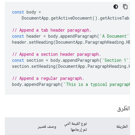
const
body
=
DocumentApp
.
getActiveDocument
().
getActiveTab
()
// Append a tab header paragraph.
const
header
=
body
.
appendParagraph
(
'A Document'
);
header
.
setHeading
(
DocumentApp
.
ParagraphHeading
.
HEA
// Append a section header paragraph.
const
section
=
body
.
appendParagraph
(
'Section 1'
);
section
.
setHeading
(
DocumentApp
.
ParagraphHeading
.
HE
// Append a regular paragraph.
body
.
appendParagraph
(
'This is a typical paragraph.
الطُرق
نوع القيمة التي
الطريقة
وصف قصير
تم إرجاعها