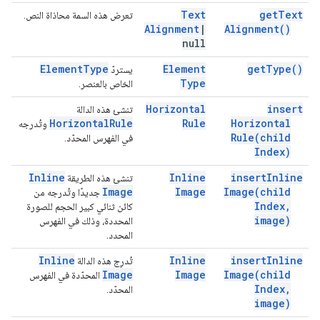
Text
get
Text
تعرض هذه السمة محاذاة النص.
Alignment
|
Alignment(
)
null
Element
Type
Element
get
Type(
)
يستردّ
Type
الخاص بالعنصر.
Horizontal
insert
تنشئ هذه الدالة
Horizontal
Rule
Rule
Horizontal
وتُدرجه
Rule(
child
في الفهرس المحدّد.
Index)
Inline
Inline
insert
Inline
تنشئ هذه الطريقة
Image
Image
Image(
child
جديدًا وتُدرجه من
Index
,
كائن ثنائي كبير الحجم للصورة
image)
المحددة، وذلك في الفهرس
المحدد.
Inline
Inline
insert
Inline
تُدرِج هذه الدالة
Image
Image
Image(
child
المحدّدة في الفهرس
Index
,
المحدّد.
image)