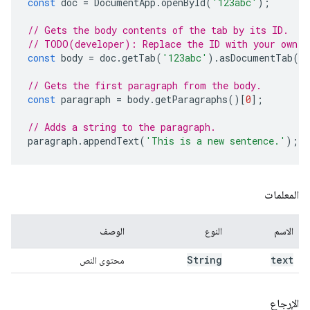
const
doc
=
DocumentApp
.
openById
(
'123abc'
);
// Gets the body contents of the tab by its ID.
// TODO(developer): Replace the ID with your own.
const
body
=
doc
.
getTab
(
'123abc'
).
asDocumentTab
()
// Gets the first paragraph from the body.
const
paragraph
=
body
.
getParagraphs
()[
0
];
// Adds a string to the paragraph.
paragraph
.
appendText
(
'This is a new sentence.'
);
المعلمات
الاسم
النوع
الوصف
String
text
محتوى النص
الإرجاع