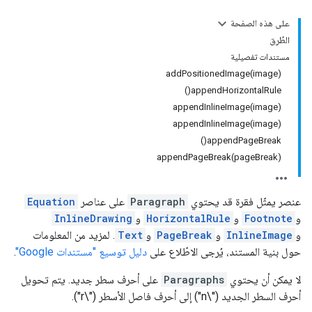
على هذه الصفحة
الطُرق
مستندات تفصيلية
addPositionedImage(image)
appendHorizontalRule()
appendInlineImage(image)
appendInlineImage(image)
appendPageBreak()
appendPageBreak(pageBreak)
عنصر يمثّل فقرة قد يحتوي
Paragraph
على عناصر
Equation
و
Footnote
و
HorizontalRule
و
InlineDrawing
و
InlineImage
و
PageBreak
و
Text
. لمزيد من المعلومات
حول بنية المستند، يُرجى الاطّلاع على
دليل توسيع "مستندات Google"
.
لا يمكن أن يحتوي
Paragraphs
على أحرف سطر جديد. يتم تحويل
أحرف السطر الجديد ("\n") إلى أحرف فاصل الأسطر ("\r").