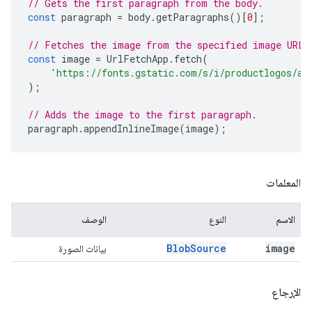
// Gets the first paragraph from the body.
const
paragraph
=
body
.
getParagraphs
()[
0
];
// Fetches the image from the specified image URL.
const
image
=
UrlFetchApp
.
fetch
(
'https://fonts.gstatic.com/s/i/productlogos/ap
);
// Adds the image to the first paragraph.
paragraph
.
appendInlineImage
(
image
);
المعلمات
الاسم
النوع
الوصف
Blob
Source
image
بيانات الصورة
الإرجاع