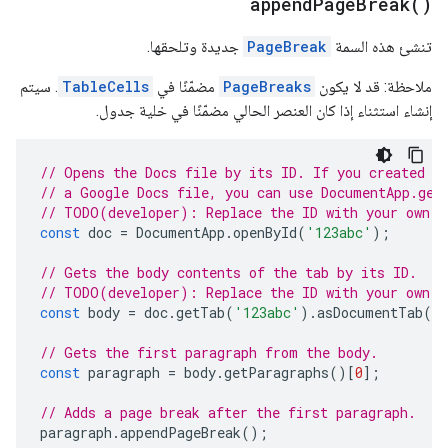
append
Page
Break(
)
تنشئ هذه السمة
PageBreak
جديدة وتلحقها.
ملاحظة: قد لا يكون
PageBreaks
مضمّنًا في
TableCells
. سيتم
إنشاء استثناء إذا كان العنصر الحالي مضمّنًا في خلية جدول.
// Opens the Docs file by its ID. If you created y
// a Google Docs file, you can use DocumentApp.get
// TODO(developer): Replace the ID with your own.
const
doc
=
DocumentApp
.
openById
(
'123abc'
);
// Gets the body contents of the tab by its ID.
// TODO(developer): Replace the ID with your own.
const
body
=
doc
.
getTab
(
'123abc'
).
asDocumentTab
()
// Gets the first paragraph from the body.
const
paragraph
=
body
.
getParagraphs
()[
0
];
// Adds a page break after the first paragraph.
paragraph
.
appendPageBreak
();