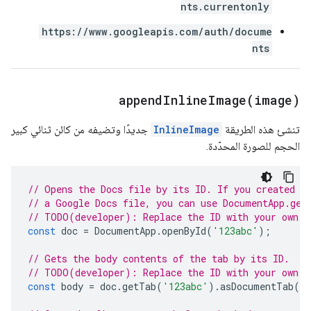
nts.currentonly
https://www.googleapis.com/auth/docume
nts
appendInlineImage(
image)
تنشئ هذه الطريقة
InlineImage
جديدًا وتضيفه من كائن ثنائي كبير
الحجم للصورة المحدّدة.
// Opens the Docs file by its ID. If you created y
// a Google Docs file, you can use DocumentApp.get
// TODO(developer): Replace the ID with your own.
const
doc
=
DocumentApp
.
openById
(
'123abc'
);
// Gets the body contents of the tab by its ID.
// TODO(developer): Replace the ID with your own.
const
body
=
doc
.
getTab
(
'123abc'
).
asDocumentTab
()