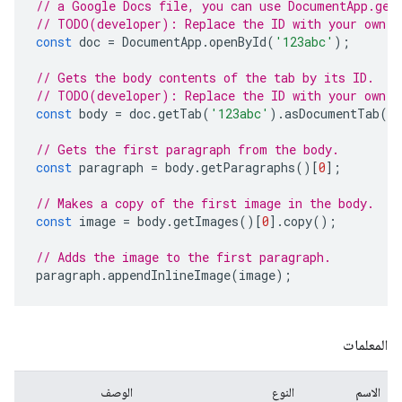
// a Google Docs file, you can use DocumentApp.get
// TODO(developer): Replace the ID with your own.
const
doc
=
DocumentApp
.
openById
(
'123abc'
);
// Gets the body contents of the tab by its ID.
// TODO(developer): Replace the ID with your own.
const
body
=
doc
.
getTab
(
'123abc'
).
asDocumentTab
()
// Gets the first paragraph from the body.
const
paragraph
=
body
.
getParagraphs
()[
0
];
// Makes a copy of the first image in the body.
const
image
=
body
.
getImages
()[
0
].
copy
();
// Adds the image to the first paragraph.
paragraph
.
appendInlineImage
(
image
);
المعلمات
الاسم
النوع
الوصف