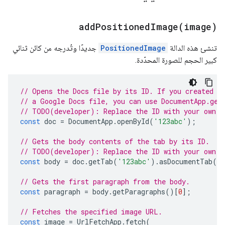
addPositionedImage(
image)
تنشئ هذه الدالة
PositionedImage
جديدًا وتُدرجه من كائن ثنائي
كبير الحجم للصورة المحدّدة.
// Opens the Docs file by its ID. If you created y
// a Google Docs file, you can use DocumentApp.get
// TODO(developer): Replace the ID with your own.
const
doc
=
DocumentApp
.
openById
(
'123abc'
);
// Gets the body contents of the tab by its ID.
// TODO(developer): Replace the ID with your own.
const
body
=
doc
.
getTab
(
'123abc'
).
asDocumentTab
()
// Gets the first paragraph from the body.
const
paragraph
=
body
.
getParagraphs
()[
0
];
// Fetches the specified image URL.
const
image
=
UrlFetchApp
.
fetch
(