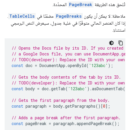
تُلحق هذه الطريقة
PageBreak
المحدّدة.
ملاحظة: لا يمكن أن يكون
PageBreaks
مضمّنًا في
TableCells
.
إذا كان العنصر الحالي متوفّرًا في خلية جدول، سيعرض النص البرمجي
استثناءً.
// Opens the Docs file by its ID. If you created y
// a Google Docs file, you can use DocumentApp.get
// TODO(developer): Replace the ID with your own.
const
doc
=
DocumentApp
.
openById
(
'123abc'
);
// Gets the body contents of the tab by its ID.
// TODO(developer): Replace the ID with your own.
const
body
=
doc
.
getTab
(
'123abc'
).
asDocumentTab
()
// Gets the first paragraph from the body.
const
paragraph
=
body
.
getParagraphs
()[
0
];
// Adds a page break after the first paragraph.
const
pageBreak
=
paragraph
.
appendPageBreak
();