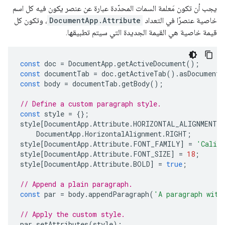
يجب أن تكون مَعلمة السمات المحدّدة عبارة عن عنصر يكون فيه كل اسم
خاصية عنصرًا في التعداد
DocumentApp.Attribute
، وتكون كل
قيمة خاصية هي القيمة الجديدة التي سيتم تطبيقها.
const
doc
=
DocumentApp
.
getActiveDocument
();
const
documentTab
=
doc
.
getActiveTab
().
asDocumentT
const
body
=
documentTab
.
getBody
();
// Define a custom paragraph style.
const
style
=
{};
style
[
DocumentApp
.
Attribute
.
HORIZONTAL_ALIGNMENT
]
DocumentApp
.
HorizontalAlignment
.
RIGHT
;
style
[
DocumentApp
.
Attribute
.
FONT_FAMILY
]
=
'Calib
style
[
DocumentApp
.
Attribute
.
FONT_SIZE
]
=
18
;
style
[
DocumentApp
.
Attribute
.
BOLD
]
=
true
;
// Append a plain paragraph.
const
par
=
body
.
appendParagraph
(
'A paragraph with
// Apply the custom style.
par
.
setAttributes
(
style
);