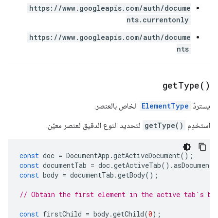
https://www.googleapis.com/auth/docume
nts.currentonly
https://www.googleapis.com/auth/docume
nts
get
Type(
)
يستردّ
ElementType
الخاص بالعنصر.
استخدِم
getType()
لتحديد النوع الدقيق لعنصر معيّن.
const
doc
=
DocumentApp
.
getActiveDocument
();
const
documentTab
=
doc
.
getActiveTab
().
asDocumentT
const
body
=
documentTab
.
getBody
();
// Obtain the first element in the active tab's bo
const
firstChild
=
body
.
getChild
(
0
);