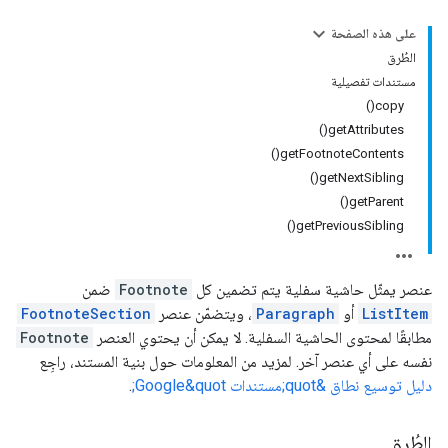
على هذه الصفحة
الطُرق
مستندات تفصيلية
copy()
getAttributes()
getFootnoteContents()
getNextSibling()
getParent()
getPreviousSibling()
عنصر يمثّل حاشية سفلية يتم تضمين كل
Footnote
ضمن
ListItem
أو
Paragraph
، ويتضمّن عنصر
FootnoteSection
مطابقًا لمحتوى الحاشية السفلية. لا يمكن أن يحتوي العنصر
Footnote
نفسه على أي عنصر آخر. لمزيد من المعلومات حول بنية المستند، راجِع
دليل توسيع نطاق &quot;مستندات Google&quot;
.
الطُرق