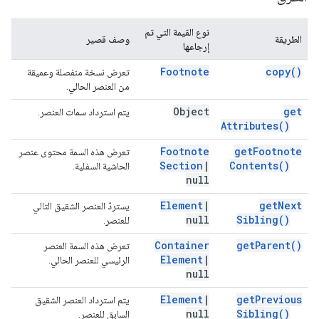
نوع القيمة التي تم
الطريقة
وصف قصير
إرجاعها
Footnote
copy(
)
تعرض نسخة منفصلة وعميقة
من العنصر الحالي.
Object
get
يتم استرداد سمات العنصر.
Attributes(
)
Footnote
get
Footnote
تعرض هذه السمة محتوى عنصر
Section
|
Contents(
)
الحاشية السفلية.
null
Element
|
get
Next
يستردّ العنصر الشقيق التالي
null
Sibling(
)
للعنصر.
Container
get
Parent(
)
تعرض هذه السمة العنصر
Element
|
الرئيسي للعنصر الحالي.
null
Element
|
get
Previous
يتم استرداد العنصر الشقيق
null
Sibling(
)
السابق للعنصر.