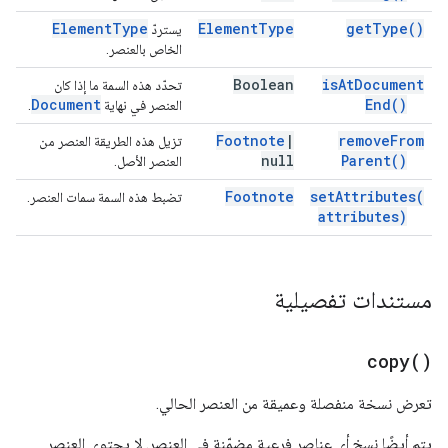
Element
Type
Element
Type
get
Type(
)
يستردّ
الخاص بالعنصر.
Boolean
is
At
Document
تحدّد هذه السمة ما إذا كان
Document
End(
)
العنصر في نهاية
.
Footnote
|
remove
From
تزيل هذه الطريقة العنصر من
null
Parent(
)
العنصر الأصل.
Footnote
set
Attributes(
تضبط هذه السمة سمات العنصر.
attributes)
مستندات تفصيلية
copy(
)
تعرض نسخة منفصلة وعميقة من العنصر الحالي.
يتم أيضًا نسخ أي عناصر فرعية مضمّنة في العنصر. لا يحتوي العنصر