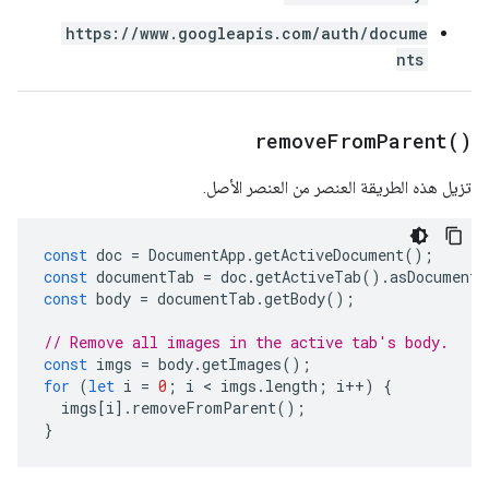
https://www.googleapis.com/auth/docume
nts
remove
From
Parent(
)
تزيل هذه الطريقة العنصر من العنصر الأصل.
const
doc
=
DocumentApp
.
getActiveDocument
();
const
documentTab
=
doc
.
getActiveTab
().
asDocumentT
const
body
=
documentTab
.
getBody
();
// Remove all images in the active tab's body.
const
imgs
=
body
.
getImages
();
for
(
let
i
=
0
;
i
 < 
imgs
.
length
;
i
++
)
{
imgs
[
i
].
removeFromParent
();
}