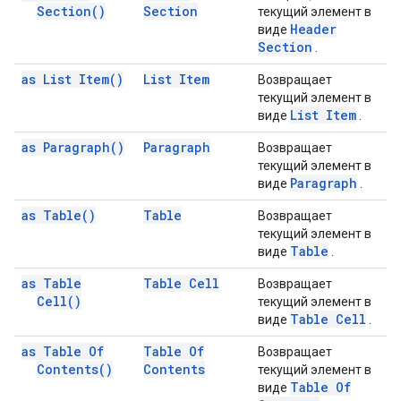
Section(
)
Section
текущий элемент в
Header
виде
Section
.
as List
Item(
)
List Item
Возвращает
текущий элемент в
List Item
виде
.
as
Paragraph(
)
Paragraph
Возвращает
текущий элемент в
Paragraph
виде
.
as
Table(
)
Table
Возвращает
текущий элемент в
Table
виде
.
as Table
Table Cell
Возвращает
Cell(
)
текущий элемент в
Table Cell
виде
.
as Table Of
Table Of
Возвращает
Contents(
)
Contents
текущий элемент в
Table Of
виде