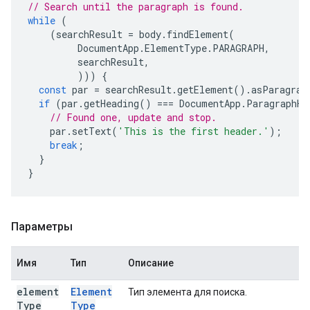
// Search until the paragraph is found.
while
(
(
searchResult
=
body
.
findElement
(
DocumentApp
.
ElementType
.
PARAGRAPH
,
searchResult
,
)))
{
const
par
=
searchResult
.
getElement
().
asParagrap
if
(
par
.
getHeading
()
===
DocumentApp
.
ParagraphHe
// Found one, update and stop.
par
.
setText
(
'This is the first header.'
);
break
;
}
}
Параметры
Имя
Тип
Описание
element
Element
Тип элемента для поиска.
Type
Type