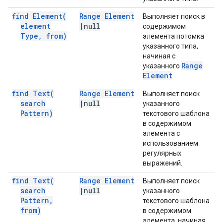
find
Element(
Range Element
Выполняет поиск в
element
|
null
содержимом
Type
,
from)
элемента потомка
указанного типа,
начиная с
Range
указанного
Element
.
find
Text(
Range Element
Выполняет поиск
search
|
null
указанного
Pattern)
текстового шаблона
в содержимом
элемента с
использованием
регулярных
выражений.
find
Text(
Range Element
Выполняет поиск
search
|
null
указанного
Pattern
,
текстового шаблона
from)
в содержимом
элемента, начиная