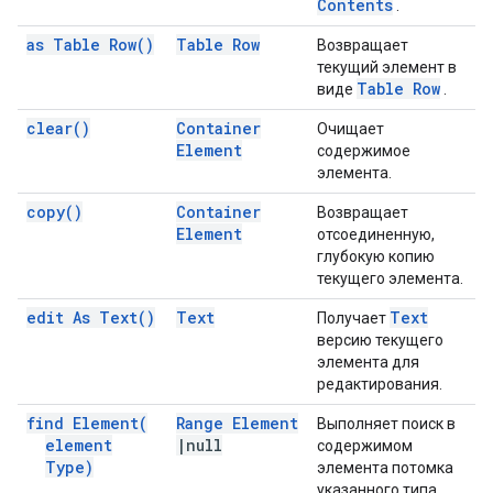
Contents
.
as Table
Row(
)
Table Row
Возвращает
текущий элемент в
Table Row
виде
.
clear(
)
Container
Очищает
Element
содержимое
элемента.
copy(
)
Container
Возвращает
Element
отсоединенную,
глубокую копию
текущего элемента.
edit As
Text(
)
Text
Text
Получает
версию текущего
элемента для
редактирования.
find
Element(
Range Element
Выполняет поиск в
element
|
null
содержимом
Type)
элемента потомка
указанного типа.