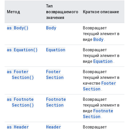
Тип
Метод
возвращаемого
Краткое описание
значения
as
Body(
)
Body
Возвращает
текущий элемент в
Body
виде
.
as
Equation(
)
Equation
Возвращает
текущий элемент в
Equation
виде
.
as Footer
Footer
Возвращает
Section(
)
Section
текущий элемент в
Footer
качестве
Section
.
as Footnote
Footnote
Возвращает
Section(
)
Section
текущий элемент в
Footnote
виде
Section
.
as Header
Header
Возвращает