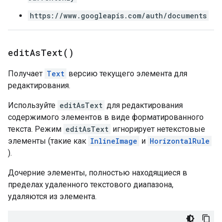
https://www.googleapis.com/auth/documents
edit
As
Text(
)
Получает
Text
версию текущего элемента для
редактирования.
Используйте
editAsText
для редактирования
содержимого элементов в виде форматированного
текста. Режим
editAsText
игнорирует нетекстовые
элементы (такие как
InlineImage
и
HorizontalRule
).
Дочерние элементы, полностью находящиеся в
пределах удаленного текстового диапазона,
удаляются из элемента.