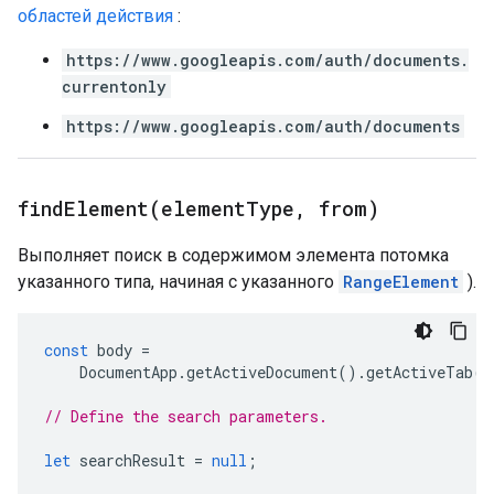
областей действия
:
https://www.googleapis.com/auth/documents.
currentonly
https://www.googleapis.com/auth/documents
findElement(
element
Type
,
from)
Выполняет поиск в содержимом элемента потомка
указанного типа, начиная с указанного
RangeElement
).
const
body
=
DocumentApp
.
getActiveDocument
().
getActiveTab
()
// Define the search parameters.
let
searchResult
=
null
;