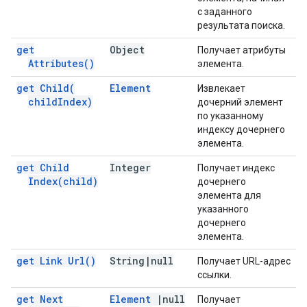
с заданного
результата поиска.
get
Object
Получает атрибуты
Attributes(
)
элемента.
get
Child(
Element
Извлекает
child
Index)
дочерний элемент
по указанному
индексу дочернего
элемента.
get Child
Integer
Получает индекс
Index(
child)
дочернего
элемента для
указанного
дочернего
элемента.
get Link
Url(
)
String
|
null
Получает URL-адрес
ссылки.
get Next
Element
|
null
Получает