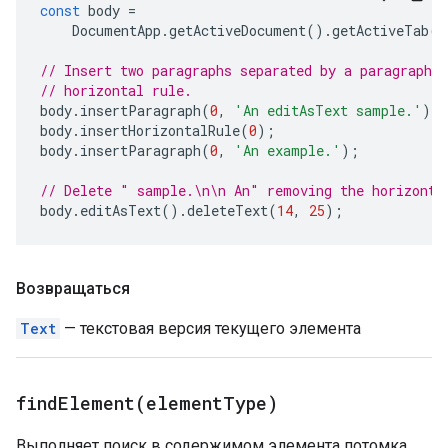
const
body
=
DocumentApp
.
getActiveDocument
().
getActiveTab
()
// Insert two paragraphs separated by a paragraph c
// horizontal rule.
body
.
insertParagraph
(
0
,
'An editAsText sample.'
);
body
.
insertHorizontalRule
(
0
);
body
.
insertParagraph
(
0
,
'An example.'
);
// Delete " sample.\n\n An" removing the horizonta
body
.
editAsText
().
deleteText
(
14
,
25
);
Возвращаться
Text
— текстовая версия текущего элемента
findElement(
element
Type)
Выполняет поиск в содержимом элемента потомка