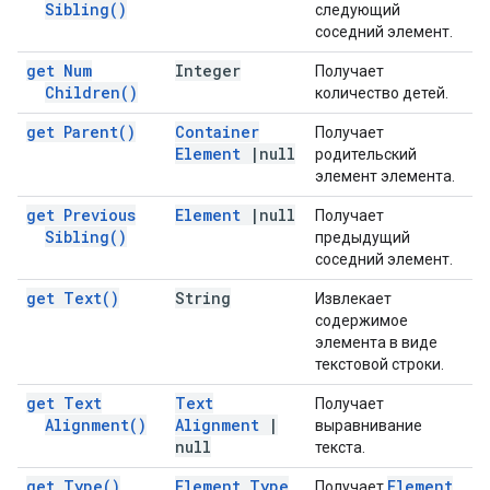
Sibling(
)
следующий
соседний элемент.
get Num
Integer
Получает
Children(
)
количество детей.
get
Parent(
)
Container
Получает
Element
|
null
родительский
элемент элемента.
get Previous
Element
|
null
Получает
Sibling(
)
предыдущий
соседний элемент.
get
Text(
)
String
Извлекает
содержимое
элемента в виде
текстовой строки.
get Text
Text
Получает
Alignment(
)
Alignment
|
выравнивание
null
текста.
get
Type(
)
Element Type
Element
Получает