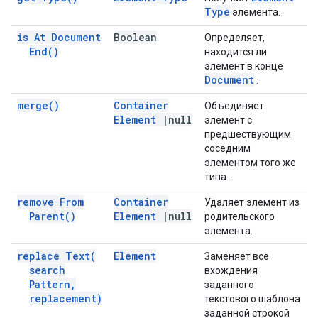
Type
элемента.
is At Document
Boolean
Определяет,
End(
)
находится ли
элемент в конце
Document
.
merge(
)
Container
Объединяет
Element
|
null
элемент с
предшествующим
соседним
элементом того же
типа.
remove From
Container
Удаляет элемент из
Parent(
)
Element
|
null
родительского
элемента.
replace
Text(
Element
Заменяет все
search
вхождения
Pattern
,
заданного
replacement)
текстового шаблона
заданной строкой