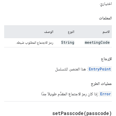
اختياريّ.
المعلمات
الاسم
النوع
الوصف
String
meeting
Code
رمز الاجتماع المطلوب ضبطه.
الإرجاع
EntryPoint
: هذا العنصر، للتسلسل
عمليات الطرح
Error
: إذا كان رمز الاجتماع المقدَّم طويلاً جدًا
setPasscode(
passcode)