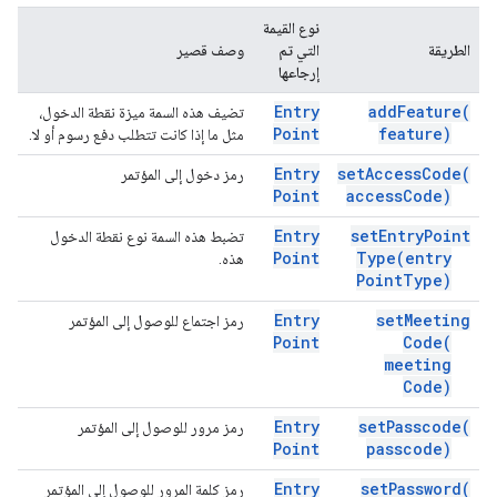
نوع القيمة
الطريقة
التي تم
وصف قصير
إرجاعها
Entry
add
Feature(
تضيف هذه السمة ميزة نقطة الدخول،
Point
feature)
مثل ما إذا كانت تتطلب دفع رسوم أو لا.
Entry
set
Access
Code(
رمز دخول إلى المؤتمر
Point
access
Code)
Entry
set
Entry
Point
تضبط هذه السمة نوع نقطة الدخول
Point
Type(
entry
هذه.
Point
Type)
Entry
set
Meeting
رمز اجتماع للوصول إلى المؤتمر
Point
Code(
meeting
Code)
Entry
set
Passcode(
رمز مرور للوصول إلى المؤتمر
Point
passcode)
Entry
set
Password(
رمز كلمة المرور للوصول إلى المؤتمر