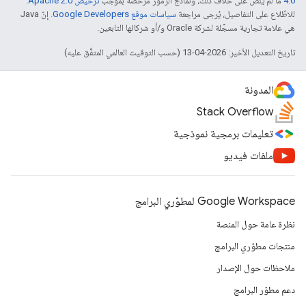
4.0‏
ما لم يُنصّ على خلاف ذلك، ونماذج الرموز مرخّصة بموجب
ترخيص Apache 2.0‏
.
للاطّلاع على التفاصيل، يُرجى مراجعة
سياسات موقع Google Developers‏
. إنّ Java
هي علامة تجارية مسجَّلة لشركة Oracle و/أو شركائها التابعين.
تاريخ التعديل الأخير: 2026-04-13 (حسب التوقيت العالمي المتفَّق عليه)
المدونة
Stack Overflow
تعليمات برمجية نموذجية
ملفات فيديو
Google Workspace لمطوّري البرامج
نظرة عامة حول المنصة
منتجات مطوّري البرامج
ملاحظات حول الإصدار
دعم مطوّر البرامج