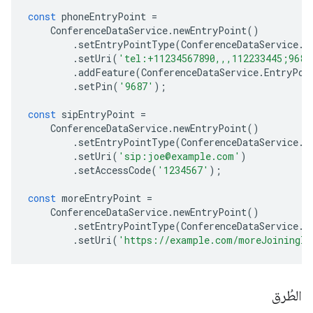
const
phoneEntryPoint
=
ConferenceDataService
.
newEntryPoint
()
.
setEntryPointType
(
ConferenceDataService
.
E
.
setUri
(
'tel:+11234567890,,,112233445;9687
.
addFeature
(
ConferenceDataService
.
EntryPoi
.
setPin
(
'9687'
);
const
sipEntryPoint
=
ConferenceDataService
.
newEntryPoint
()
.
setEntryPointType
(
ConferenceDataService
.
E
.
setUri
(
'sip:joe@example.com'
)
.
setAccessCode
(
'1234567'
);
const
moreEntryPoint
=
ConferenceDataService
.
newEntryPoint
()
.
setEntryPointType
(
ConferenceDataService
.
E
.
setUri
(
'https://example.com/moreJoiningIn
الطُرق