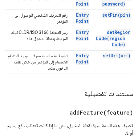
Point
password)
Entry
set
Pin(
pin)
رقم التعريف الشخصي للوصول إلى
Point
المؤتمر
Entry
set
Region
رمز المنطقة CLDR/ISO 3166 للبلد
Point
Code(
region
المرتبط بنقطة الدخول هذه
Code)
Entry
set
Uri(
uri)
تضبط هذه السمة معرّف الموارد المنتظم
Point
للانضمام إلى المؤتمر من خلال نقطة
الدخول هذه.
مستندات تفصيلية
addFeature(
feature)
تضيف هذه السمة ميزة نقطة الدخول، مثل ما إذا كانت تتطلب دفع رسوم
أو لا.