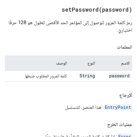
setPassword(
password)
رمز كلمة المرور للوصول إلى المؤتمر الحد الأقصى للطول هو 128 حرفًا.
اختياريّ.
المعلمات
الاسم
النوع
الوصف
String
password
كلمة المرور المطلوب ضبطها
الإرجاع
EntryPoint
: هذا العنصر، للتسلسل
عمليات الطرح
Error
: إذا كانت كلمة المرور المقدَّمة طويلة جدًا.