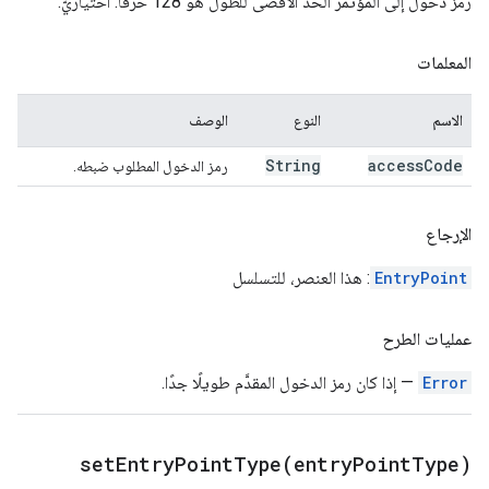
رمز دخول إلى المؤتمر الحد الأقصى للطول هو 128 حرفًا. اختياريّ.
المعلمات
الاسم
النوع
الوصف
String
access
Code
رمز الدخول المطلوب ضبطه.
الإرجاع
EntryPoint
: هذا العنصر، للتسلسل
عمليات الطرح
Error
— إذا كان رمز الدخول المقدَّم طويلًا جدًا.
setEntryPointType(
entry
Point
Type)