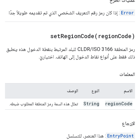
عمليات الطرح
Error
: إذا كان رمز رقم التعريف الشخصي الذي تم تقديمه طويلاً جدًا
setRegionCode(
region
Code)
رمز المنطقة CLDR/ISO 3166 للبلد المرتبط بنقطة الدخول هذه ينطبق
ذلك فقط على أنواع نقاط الدخول إلى الهاتف. اختياريّ.
المعلمات
الاسم
النوع
الوصف
String
region
Code
تمثّل هذه السمة رمز المنطقة المطلوب ضبطه.
الإرجاع
EntryPoint
: هذا العنصر، للتسلسل