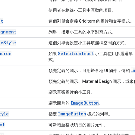
使用者在格線小工具中互動的項目。
ut
這個列舉會定義 GridItem 的圖片和文字樣式。
ignment
列舉，指定小工具的水平對齊方式。
ze
Style
這個列舉會設定小工具填滿欄空間的方式。
ource
Selection
Input
如果
小工具使用多選選單，則資
式。
I
預先定義的圖示，可用於各種 UI 物件，例如
預先定義的圖示、Material Design 圖
顯示單張圖片的小工具。
Image
Button
顯示圖片的
。
tyle
Image
Button
指定
樣式的列舉。
nt
可新增至格狀項目的圖片元件。