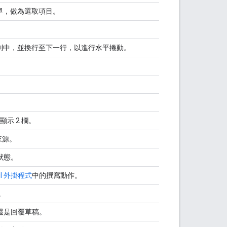
選選單，做為選取項目。
列中，並換行至下一行，以進行水平捲動。
示 2 欄。
料來源。
狀態。
il 外掛程式
中的撰寫動作。
。
還是回覆草稿。