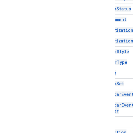
自動化觸發條件和事件
Action
Status
資訊清單
配額與限制
Attachment
Authorizatio
Google Workspace 外掛程式
服務
Authorizatio
外掛程式回覆
Border
Style
卡片
總覽
Border
Type
Card
Service
Button
類別
Button
Set
動作
動作回應
Calendar
Even
動作回應建構工具
Calendar
Even
動作狀態
Builder
連結
授權動作
Card
Authorization
Exception
Card
Action
框線樣式