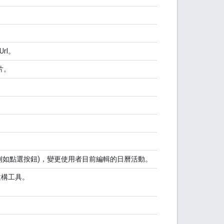
。
Url。
片。
 (例如點選按鈕)，變更使用者目前編輯的日曆活動。
建構工具。
。