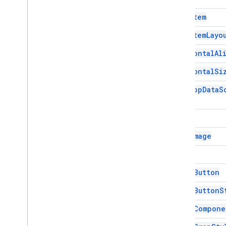
更新草稿動作
Grid
Item
更新草稿動作建構工具
更新草稿密件副本收件者動作
Grid
Item
Layo
更新草稿動作
Horizontal
Al
更新草稿收件者動作
更新草稿主旨
Horizontal
Si
更新草稿收件者收件者動作
Host
App
Data
S
Update
Visibility
Action
Updated
Widget
驗證
Icon
Widget
Icon
Image
Workflow
Data
Source
Image
列舉
邊框類型
Image
Button
Chip
List
Layout
Image
Button
S
Common
Data
Source
撰寫電子郵件類型
Image
Compone
Content
Type