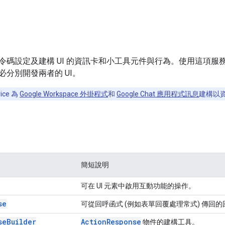
令碼設定及建構 UI 的資訊卡和小工具元件與行為。使用這項服務
必分別開發兩者的 UI。
ice 為
Google Workspace 外掛程式
和
Google Chat 應用程式訊息
建構以資
簡短說明
可在 UI 元素中啟用互動功能的操作。
se
可從回呼函式 (例如表單回覆處理常式) 傳
se
Builder
Action
Response
物件的建構工具。