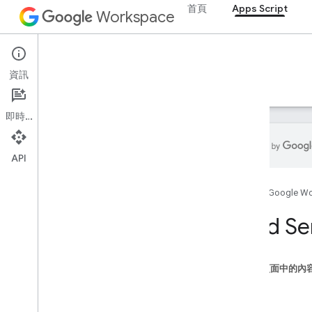
首頁
Apps Script
Workspace
Apps Script
資訊
總覽
指南
參考資料
範例
支援
即時通訊
總覽
API
Google Workspace 服務
管理控制台
Calendar
首頁
Google W
即時通訊
Card Se
文件
Drive
Forms
這個頁面中的內
Gmail
類別
試算表
Action
簡報