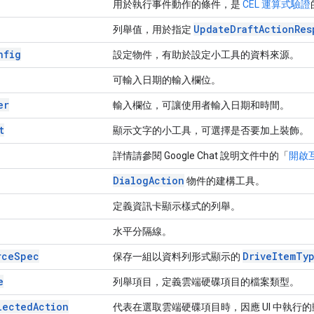
用於執行事件動作的條件，是
CEL 運算式驗證
Update
Draft
Action
Res
列舉值，用於指定
nfig
設定物件，有助於設定小工具的資料來源。
可輸入日期的輸入欄位。
er
輸入欄位，可讓使用者輸入日期和時間。
t
顯示文字的小工具，可選擇是否要加上裝飾。
詳情請參閱 Google Chat 說明文件中的「
開啟
Dialog
Action
物件的建構工具。
定義資訊卡顯示樣式的列舉。
水平分隔線。
rce
Spec
Drive
Item
Ty
保存一組以資料列形式顯示的
e
列舉項目，定義雲端硬碟項目的檔案類型。
lected
Action
代表在選取雲端硬碟項目時，因應 UI 中執行的