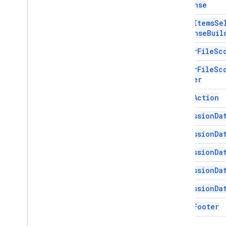
Response
導航
Drive
Items
Se
通知
Response
Buil
Open
Link
Overflow
Menu
Editor
File
Sc
Overflow
Menu
Item
Editor
File
Sc
平台資料來源
Builder
選取輸入
Event
Action
建議
建議回覆
Expression
Da
建議回覆建構工具
Expression
Da
Switch
文字按鈕
Expression
Da
Text
Input
Expression
Da
文字段落
時間挑選器
Expression
Da
觸發條件
Fixed
Footer
通用動作回應
通用動作建構工具
Grid