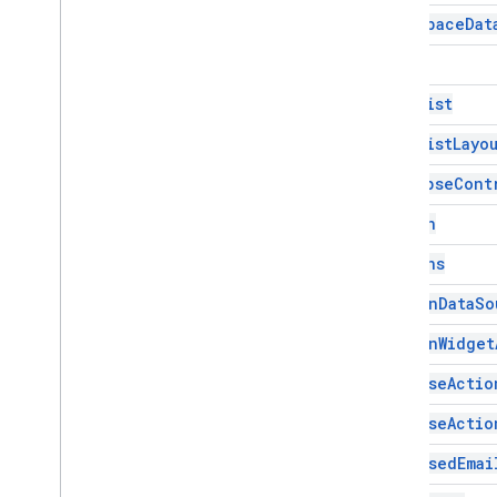
Chat
Space
Dat
Chip
List
Collapse
Control
Chip
資料欄
Chip
List
欄
Common
Widget
Action
Chip
List
Layo
Compose
Action
Response
Collapse
Cont
Compose
Action
Response
Builder
條件
Column
Data
Source
Config
Columns
日期挑選器
日期時間挑選器
Common
Data
So
裝飾文字
Common
Widget
對話方塊
對話方塊
Compose
Actio
分隔線
Compose
Actio
Drive
Data
Source
Spec
Drive
Items
Selected
Action
Composed
Emai
Response
Drive
Items
Selected
Action