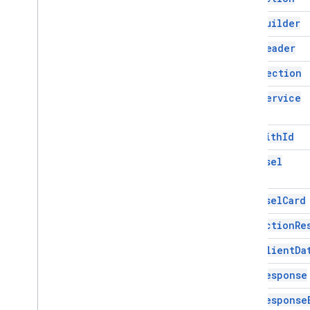
按鈕
Card
Builder
按鈕集
Card
Header
Calendar
Event
Action
Response
Calendar
Event
Action
Response
Card
Section
Builder
卡片
Card
Service
資訊卡動作
卡片建構工具
Card
With
Id
卡片標題
Carousel
卡片區段
卡片 ID
輪轉介面
Carousel
Card
輪轉介面資訊卡
Chat
Action
Re
Chat
Action
Response
Chat
Client
Data
Source
Chat
Client
Da
Chat
Response
Chat
Response
Chat
Response
Builder
Chat
Space
Data
Source
Chat
Response
晶片