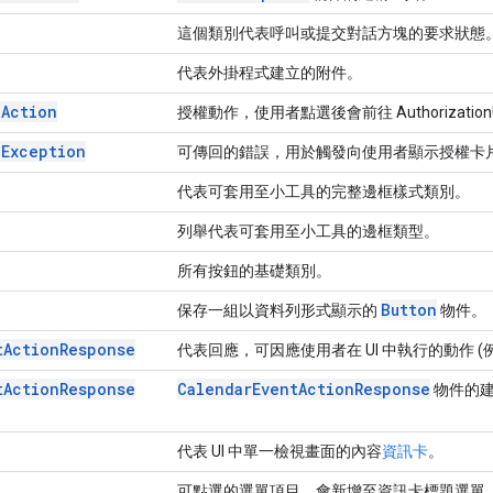
這個類別代表呼叫或提交對話方塊的要求狀態
代表外掛程式建立的附件。
n
Action
授權動作，使用者點選後會前往 Authorization
n
Exception
可傳回的錯誤，用於觸發向使用者顯示授權卡
代表可套用至小工具的完整邊框樣式類別。
列舉代表可套用至小工具的邊框類型。
所有按鈕的基礎類別。
Button
保存一組以資料列形式顯示的
物件。
t
Action
Response
代表回應，可因應使用者在 UI 中執行的動作
t
Action
Response
Calendar
Event
Action
Response
物件的
代表 UI 中單一檢視畫面的內容
資訊卡
。
可點選的選單項目，會新增至資訊卡標題選單