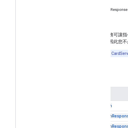
方法
工作區
ActionResponse
更多…
方法
其他 Google 服務
Google Analytics
這項服務可讓指
Google Maps
提供，因此您不
Google Translate
您可以使用 CardServ
Vertex AI
You
Tube
更多…
類別
公用事業服務
API 與資料庫連線
名稱
資料可用性及最佳化
HTML 內容
Action
指令碼執行與資訊
Action
Respon
指令碼專案資源
Action
Respon