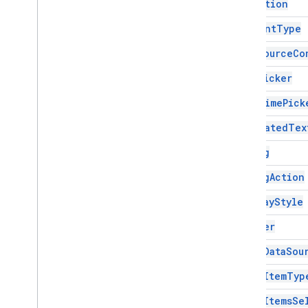
Condition
Response
Builder
Content
Type
編輯器檔案範圍動作回應
編輯器檔案範圍操作建構工具
Data
Source
Co
Event
Action
Date
Picker
Expression
Data
Expression
Data
Action
Date
Time
Pick
Expression
Data
Condition
Decorated
Tex
固定函式
格線
Dialog
格線項目
Dialog
Action
Host
App
Data
Source
圖示
Display
Style
圖片
Divider
圖片按鈕
圖片元件
Drive
Data
Sou
圖片裁剪樣式
Drive
Item
Typ
Key
Value
連結預覽
Drive
Items
Se
Material
Icon