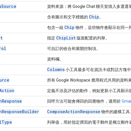
a
Source
資料來源：將 Google Chat 聊天室填入多
Chip
含有圖示和文字標籤的
。
Chip
包含一組
物件，這些物件會顯示在同一
ut
Chip
List
指定
版面配置的列舉。
rol
可自訂的收合和展開控制項。
資料欄。
Columns
小工具最多可在資訊卡或對話方塊中顯
urce
所有 Google Workspace 應用程式共用的資
Action
定義不涉及評估的動作，例如更新小工具顯示
n
Response
回呼方法可能會傳回的回應物件，適用於
Gma
n
Response
Builder
Compose
Action
Response
物件的建構工具
l
Type
列舉值，用於指定撰寫的電子郵件是獨立郵件