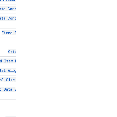
Builder
ata Condition
Update
Draft
Bcc
Recipients
Action
Update
Draft
Body
Action
ata Condition
Type
Update
Draft
Cc
Recipients
Action
Update
Draft
Subject
Action
Fixed Footer
Update
Draft
To
Recipients
Action
Grid
به‌روزرسانی قابلیت مشاهده (Update
Visibility
Action)
Grid Item
ویجت به روز شده
اعتبار سنجی
d Item Layout
ویجت
tal Alignment
منبع داده گردش کار
al Size Style
Enums
نوع مرزی
p Data Source
Chip
List
Layout
Common
Data
Source
Icon
Compposed
Email
Type
نوع محتوا