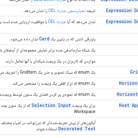
Expression D
نتیجه
اعتبارسنجی عبارت CEL
را نشان می‌دهد.
Expression D
نشان می‌دهد که آیا
عبارت CEL
با موفقیت ارزیابی شده است یا
Card
پاورقی ثابتی که در پایین یک
نشان داده می‌شود.
یک شبکه سازماندهی شده برای نمایش مجموعه‌ای از آیتم‌های شب
مواردی که کاربران در یک ویجت شبکه‌ای با آنها تعامل دارند.
Gri
یک enum که سبک تصویر و متن یک GridItem را تعریف می‌کند.
Horizon
یک enum که تراز افقی یک ویجت را مشخص می‌کند.
Horizont
یک enum که نحوه‌ی پر کردن فضای یک ستون توسط ویجت‌ها را تعیین می‌کند.
Selection Input
Host Ap
برای یک ویجت
Workspace.
آیکون‌های از پیش تعریف‌شده‌ای که می‌توانند در اشیاء مختلف ر
Decorated Text
استفاده شوند.