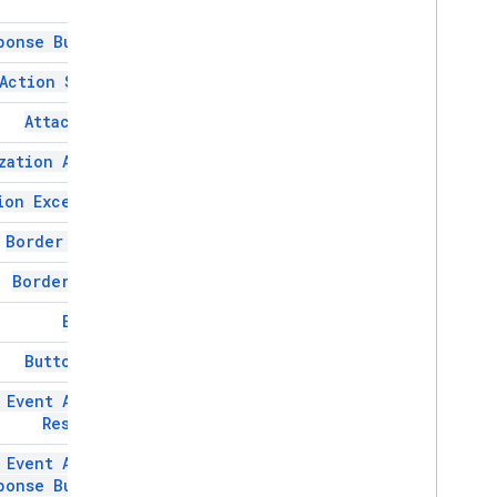
ponse Builder
افزونه‌های Google Workspace، افزونه‌های
Google Workspace
Action Status
خدمات
پاسخ افزونه‌ها
Attachment
کارت
zation Action
نمای کلی
خدمات کارت
ion Exception
کلاس ها
Border Style
عمل
Border Type
Action
Response
Action
Response
Builder
Button
Action
Status
Button Set
پیوست
Authorization
Action
 Event Action
Authorization Exception
Response
Border
Style
 Event Action
دکمه
ponse Builder
Button
Set