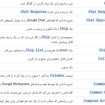
شیء پاسخ برای یک پیام کارتی در گوگل چت.
Chat Response
Chat Res
یک سازنده برای اشیاء
.
Chat Spac
منبع داده‌ای که فضاهای Google Chat را به عنوان آیتم‌های انتخابی برای یک منوی چندگزینه‌ای پر می‌کند.
Chip
یک
با یک آیکون و برچسب متنی.
Chip
مجموعه‌ای از اشیاء
را نگه می‌دارد که در یک ردیف نما
قابل پیمایش باشند.
Chip List
Chi
یک enum که طرح‌بندی
را مشخص می‌کند.
Col
کنترل قابل تنظیم برای جمع و باز کردن.
یک ستون.
Columns
ویجت
حداکثر ۲ ستون را در یک کارت یا کادر محاوره‌ای نمایش می‌دهد.
Commo
منبع داده‌ای که توسط همه برنامه‌های Google Workspace به اشتراک گذاشته شده است.
Common 
اقداماتی را تعریف می‌کند که شامل ارزیابی نمی‌شوند، مانند ب
Compose Ac
شیء پاسخی که ممکن است از یک متد فراخوانی برای عمل نو