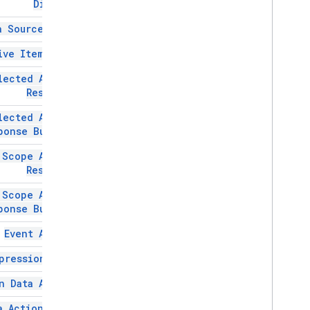
Divider
اطلاع رسانی
a Source Spec
لینک باز
منوی سرریز
ive Item Type
Overflow
Menu
Item
lected Action
Platform
Data Source
Response
Selection
Input
پیشنهادات
lected Action
پیشنهادات پاسخ
ponse Builder
Suggestions
Response
Builder
 Scope Action
تعویض
Response
دکمه متن
 Scope Action
Text
Input
ponse Builder
متن پاراگراف
Time
Picker
Event Action
ماشه
pression Data
Universal
Action
Response
Universal
Action
Response
Builder
n Data Action
Update
Draft
Action
Response
a Action Type
Update
Draft
Action
Response