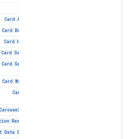
Card
Calendar
Event
Action
Response
Calendar
Event
Action
Response
Card Action
Builder
کارت
Card Builder
Card
Action
Card Header
کارت بیلدر
سربرگ کارت
Card Section
بخش کارت
Card Service
Card
With
Id
چرخ فلک
Carousel
Card
Card With Id
Chat
Action
Response
Carousel
Chat
Client
Data
Source
Chat
Response
Carousel Card
Chat
Response
Builder
Chat
Space
Data
Source
tion Response
تراشه
t Data Source
Chip
List
Collapse
Control