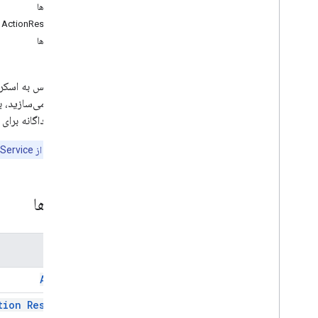
روش‌ها
سایر خدمات گوگل
ActionResponse
Google Analytics
روش‌ها
Google Maps
Google Translate
این سرویس به اسکریپ
Vertex AI
سرویس می‌سازید، به
یوتیوب
کاربری جداگانه برای 
بیشتر
.
.
.
شما می‌توانید از CardService برای ساخت رابط‌های کاربری مبتنی بر کارت برای
خدمات آب و برق
اتصالات API و پایگاه داده
قابلیت استفاده و بهینه سازی داده ها
کلاس‌ها
HTML و محتوا
اجرای اسکریپت و اطلاعات
نام
منابع پروژه اسکریپت
محرک ها و رویدادهای اتوماسیون
Action
آشکار
tion Response
سهمیه ها و محدودیت ها