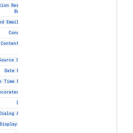
tion Response
Editor
File
Scope
Action
Response
Builder
Builder
رویداداکشن
ed Email Type
اکسپرشن دیتا
Expression
Data
Action
Condition
شرط داده بیانی
Content Type
Fixed
Footer
توری
Source Config
Grid
Item
Host
App
Data
Source
Date Picker
Icon
Image
e Time Picker
تصویر
دکمه تصویر
ecorated Text
Image
Component
Dialog
Image
Crop
Style
ارزش کلیدی
Dialog Action
پیش نمایش لینک
Display Style
Material
Icon
ناوبری