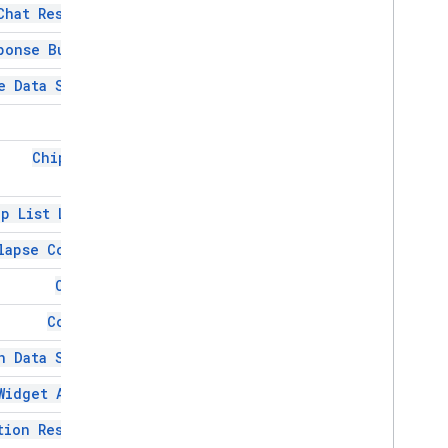
Chat Response
ستون
ponse Builder
ستون ها
Common
Widget
Action
e Data Source
Compose
Action
Response
Chip
Compose
Action
Response
Builder
وضعیت
Chip List
پیکربندی منبع داده
Date
Picker
p List Layout
Date
Time
Picker
متن تزئین شده
lapse Control
گفتگو
Column
Dialog
Action
تقسیم کننده
Columns
مشخصات منبع داده درایو
n Data Source
Drive
Items
Selected
Action
Response
Widget Action
Drive
Items
Selected
Action
Response
Builder
tion Response
Editor
File
Scope
Action
Response