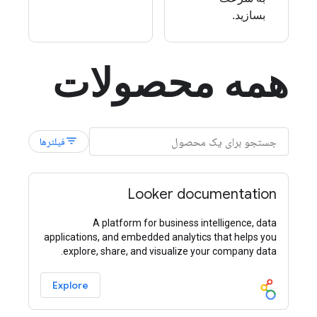
بسازید.
همه محصولات
filter_list
فیلترها
Looker documentation
A platform for business intelligence, data
applications, and embedded analytics that helps you
explore, share, and visualize your company data.
Explore