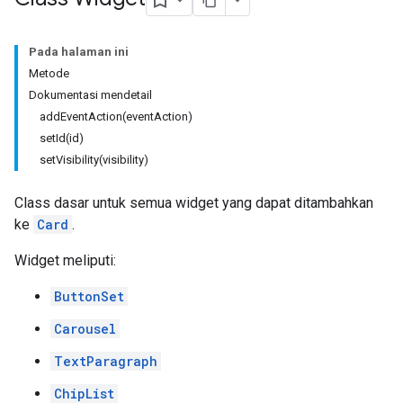
Pada halaman ini
Metode
Dokumentasi mendetail
addEventAction(eventAction)
setId(id)
setVisibility(visibility)
Class dasar untuk semua widget yang dapat ditambahkan
ke
Card
.
Widget meliputi:
ButtonSet
Carousel
TextParagraph
ChipList