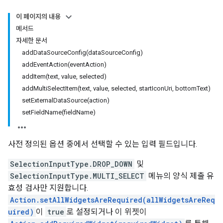
이 페이지의 내용
메서드
자세한 문서
addDataSourceConfig(dataSourceConfig)
addEventAction(eventAction)
addItem(text, value, selected)
addMultiSelectItem(text, value, selected, startIconUri, bottomText)
setExternalDataSource(action)
setFieldName(fieldName)
사전 정의된 옵션 중에서 선택할 수 있는 입력 필드입니다.
SelectionInputType.DROP_DOWN
및
SelectionInputType.MULTI_SELECT
메뉴의 양식 제출 유
효성 검사만 지원합니다.
Action.setAllWidgetsAreRequired(allWidgetsAreReq
uired)
이
true
로 설정되거나 이 위젯이