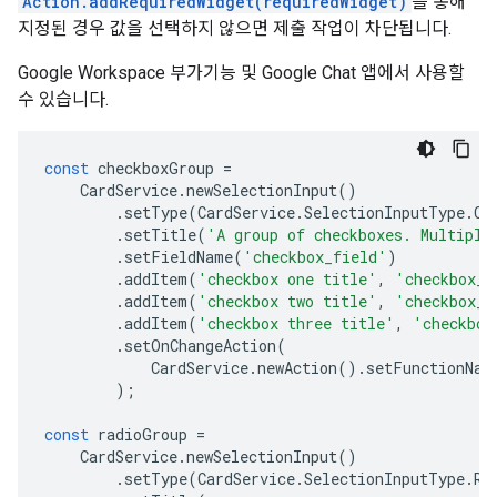
Action.addRequiredWidget(requiredWidget)
를 통해
지정된 경우 값을 선택하지 않으면 제출 작업이 차단됩니다.
Google Workspace 부가기능 및 Google Chat 앱에서 사용할
수 있습니다.
const
checkboxGroup
=
CardService
.
newSelectionInput
()
.
setType
(
CardService
.
SelectionInputType
.
CH
.
setTitle
(
'A group of checkboxes. Multiple
.
setFieldName
(
'checkbox_field'
)
.
addItem
(
'checkbox one title'
,
'checkbox_o
.
addItem
(
'checkbox two title'
,
'checkbox_t
.
addItem
(
'checkbox three title'
,
'checkbox
.
setOnChangeAction
(
CardService
.
newAction
().
setFunctionNam
);
const
radioGroup
=
CardService
.
newSelectionInput
()
.
setType
(
CardService
.
SelectionInputType
.
RA