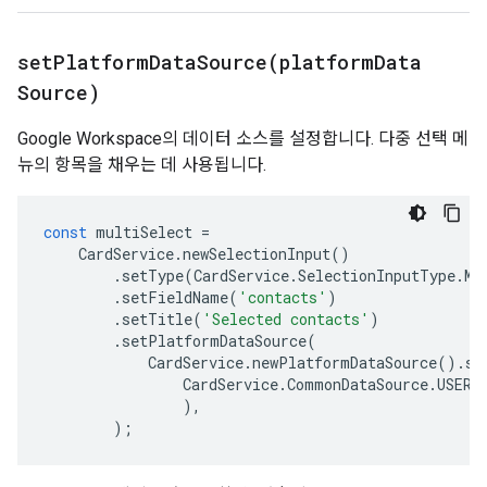
setPlatformDataSource(
platform
Data
Source)
Google Workspace의 데이터 소스를 설정합니다. 다중 선택 메
뉴의 항목을 채우는 데 사용됩니다.
const
multiSelect
=
CardService
.
newSelectionInput
()
.
setType
(
CardService
.
SelectionInputType
.
MU
.
setFieldName
(
'contacts'
)
.
setTitle
(
'Selected contacts'
)
.
setPlatformDataSource
(
CardService
.
newPlatformDataSource
().
se
CardService
.
CommonDataSource
.
USER
,
),
);