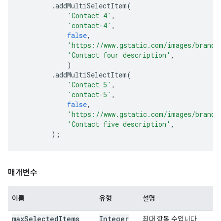
.
addMultiSelectItem
(
'Contact 4'
,
'contact-4'
,
false
,
'https://www.gstatic.com/images/brandi
'Contact four description'
,
)
.
addMultiSelectItem
(
'Contact 5'
,
'contact-5'
,
false
,
'https://www.gstatic.com/images/brandi
'Contact five description'
,
);
매개변수
이름
유형
설명
max
Selected
Items
Integer
최대 항목 수입니다.