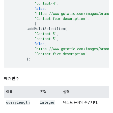
'contact-4'
,
false
,
'https://www.gstatic.com/images/brandi
'Contact four description'
,
)
.
addMultiSelectItem
(
'Contact 5'
,
'contact-5'
,
false
,
'https://www.gstatic.com/images/brandi
'Contact five description'
,
);
매개변수
이름
유형
설명
query
Length
Integer
텍스트 문자의 수입니다.