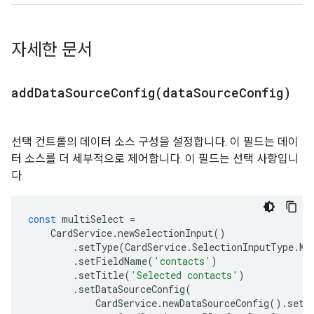
자세한 문서
addDataSourceConfig(
data
Source
Config)
선택 컨트롤의 데이터 소스 구성을 설정합니다. 이 필드는 데이
터 소스를 더 세부적으로 제어합니다. 이 필드는 선택 사항입니
다.
const
multiSelect
=
CardService
.
newSelectionInput
()
.
setType
(
CardService
.
SelectionInputType
.
MU
.
setFieldName
(
'contacts'
)
.
setTitle
(
'Selected contacts'
)
.
setDataSourceConfig
(
CardService
.
newDataSourceConfig
().
setP