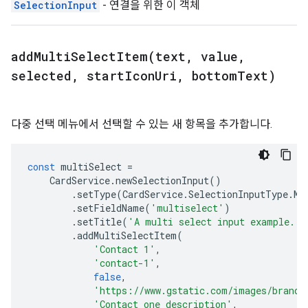
SelectionInput
- 연결을 위한 이 객체
addMultiSelectItem(
text
,
value
,
selected
,
start
Icon
Uri
,
bottom
Text)
다중 선택 메뉴에서 선택할 수 있는 새 항목을 추가합니다.
const
multiSelect
=
CardService
.
newSelectionInput
()
.
setType
(
CardService
.
SelectionInputType
.
MU
.
setFieldName
(
'multiselect'
)
.
setTitle
(
'A multi select input example.'
)
.
addMultiSelectItem
(
'Contact 1'
,
'contact-1'
,
false
,
'https://www.gstatic.com/images/brandi
'Contact one description'
,