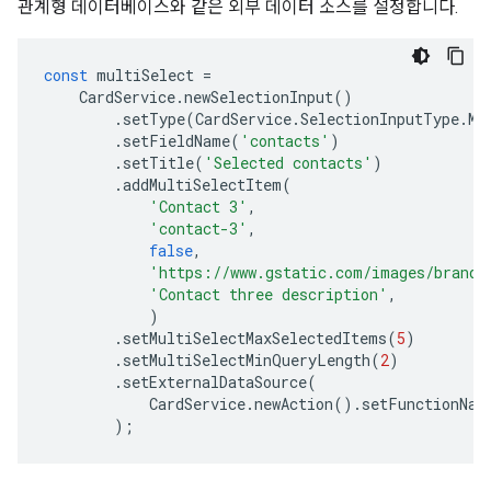
관계형 데이터베이스와 같은 외부 데이터 소스를 설정합니다.
const
multiSelect
=
CardService
.
newSelectionInput
()
.
setType
(
CardService
.
SelectionInputType
.
MU
.
setFieldName
(
'contacts'
)
.
setTitle
(
'Selected contacts'
)
.
addMultiSelectItem
(
'Contact 3'
,
'contact-3'
,
false
,
'https://www.gstatic.com/images/brandi
'Contact three description'
,
)
.
setMultiSelectMaxSelectedItems
(
5
)
.
setMultiSelectMinQueryLength
(
2
)
.
setExternalDataSource
(
CardService
.
newAction
().
setFunctionNam
);