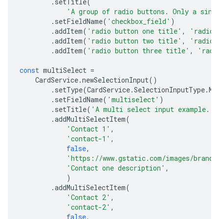
.
setTitle
(
'A group of radio buttons. Only a sing
.
setFieldName
(
'checkbox_field'
)
.
addItem
(
'radio button one title'
,
'radio_
.
addItem
(
'radio button two title'
,
'radio_
.
addItem
(
'radio button three title'
,
'radi
const
multiSelect
=
CardService
.
newSelectionInput
()
.
setType
(
CardService
.
SelectionInputType
.
MU
.
setFieldName
(
'multiselect'
)
.
setTitle
(
'A multi select input example.'
)
.
addMultiSelectItem
(
'Contact 1'
,
'contact-1'
,
false
,
'https://www.gstatic.com/images/brandi
'Contact one description'
,
)
.
addMultiSelectItem
(
'Contact 2'
,
'contact-2'
,
false
,