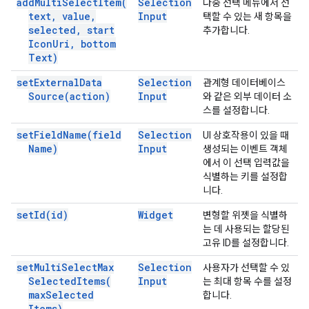
add
Multi
Select
Item(
Selection
다중 선택 메뉴에서 선
text
,
value
,
Input
택할 수 있는 새 항목을
selected
,
start
추가합니다.
Icon
Uri
,
bottom
Text)
set
External
Data
Selection
관계형 데이터베이스
Source(
action)
Input
와 같은 외부 데이터 소
스를 설정합니다.
set
Field
Name(
field
Selection
UI 상호작용이 있을 때
Name)
Input
생성되는 이벤트 객체
에서 이 선택 입력값을
식별하는 키를 설정합
니다.
set
Id(
id)
Widget
변형할 위젯을 식별하
는 데 사용되는 할당된
고유 ID를 설정합니다.
set
Multi
Select
Max
Selection
사용자가 선택할 수 있
Selected
Items(
Input
는 최대 항목 수를 설정
max
Selected
합니다.
Items)