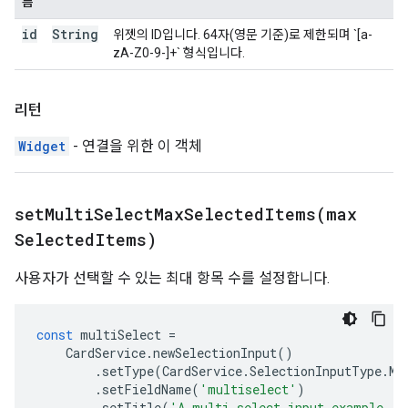
름
id
String
위젯의 ID입니다. 64자(영문 기준)로 제한되며 `[a-
zA-Z0-9-]+` 형식입니다.
리턴
Widget
- 연결을 위한 이 객체
setMultiSelectMaxSelectedItems(
max
Selected
Items)
사용자가 선택할 수 있는 최대 항목 수를 설정합니다.
const
multiSelect
=
CardService
.
newSelectionInput
()
.
setType
(
CardService
.
SelectionInputType
.
MU
.
setFieldName
(
'multiselect'
)
.
setTitle
(
'A multi select input example.'
)