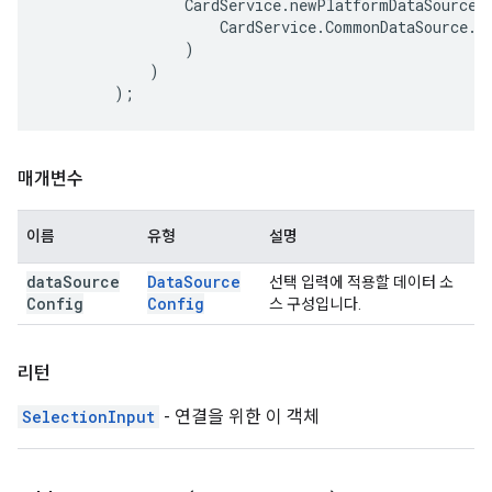
CardService
.
newPlatformDataSource
(
CardService
.
CommonDataSource
.
U
)
)
);
매개변수
이름
유형
설명
data
Source
Data
Source
선택 입력에 적용할 데이터 소
Config
Config
스 구성입니다.
리턴
SelectionInput
- 연결을 위한 이 객체