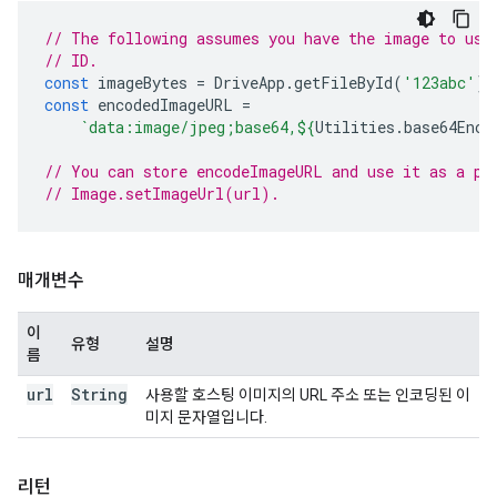
// The following assumes you have the image to use
// ID.
const
imageBytes
=
DriveApp
.
getFileById
(
'123abc'
).
const
encodedImageURL
=
`data:image/jpeg;base64,
${
Utilities
.
base64Enco
// You can store encodeImageURL and use it as a pa
// Image.setImageUrl(url).
매개변수
이
유형
설명
름
url
String
사용할 호스팅 이미지의 URL 주소 또는 인코딩된 이
미지 문자열입니다.
리턴