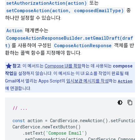
setAuthorizationAction(action)
또는
setComposeAction(action, composedEmailType)
중
하나만 설정할 수 있습니다.
Action
매개변수는
ComposeActionResponseBuilder.setGmailDraft(draf
t)
를 사용하여 구성된
ComposeActionResponse
객체를 반
환하는 콜백 함수를 지정해야 합니다.
참고
: 이 메서드는
Compose UI를 확장
하는 데 사용되는
compose
작업
을 설정하지 않습니다. 이 메서드는 이 UI 요소를 작업이 완료될 때
Gmail에서 열리는 Apps Script의
임시보관 메시지를 작성
하는
Action
에 연결합니다.
// ...
const
action
=
CardService
.
newAction
().
setFunction
CardService
.
newTextButton
()
.
setText
(
'Compose Email'
)
.
setComposeAction
(
action
,
CardService
.
Composed