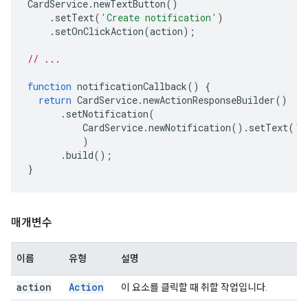
CardService
.
newTextButton
()
.
setText
(
'Create notification'
)
.
setOnClickAction
(
action
);
// ...
function
notificationCallback
()
{
return
CardService
.
newActionResponseBuilder
()
.
setNotification
(
CardService
.
newNotification
().
setText
(
'S
)
.
build
();
}
매개변수
이름
유형
설명
action
Action
이 요소를 클릭할 때 취할 작업입니다.