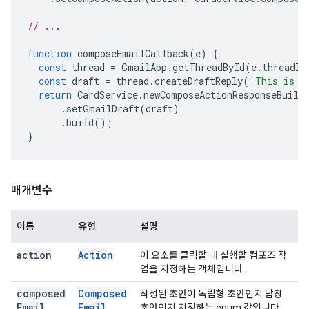
// ...
function
composeEmailCallback
(
e
)
{
const
thread
=
GmailApp
.
getThreadById
(
e
.
threadId
const
draft
=
thread
.
createDraftReply
(
'This is a
return
CardService
.
newComposeActionResponseBuild
.
setGmailDraft
(
draft
)
.
build
();
}
매개변수
이름
유형
설명
action
Action
이 요소를 클릭할 때 실행할 컴포즈 작
업을 지정하는 객체입니다.
composed
Composed
작성된 초안이 독립형 초안인지 답장
Email
Email
초안인지 지정하는 enum 값입니다.