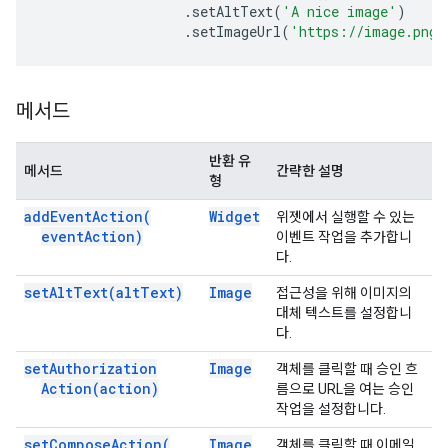
.
setAltText
(
'A nice image'
)
.
setImageUrl
(
'https://image.png'
메서드
반환 유
메서드
간략한 설명
형
add
Event
Action(
Widget
위젯에서 실행할 수 있는
event
Action)
이벤트 작업을 추가합니
다.
set
Alt
Text(
alt
Text)
Image
접근성을 위해 이미지의
대체 텍스트를 설정합니
다.
set
Authorization
Image
객체를 클릭할 때 승인 흐
Action(
action)
름으로 URL을 여는 승인
작업을 설정합니다.
set
Compose
Action(
Image
객체를 클릭할 때 이메일