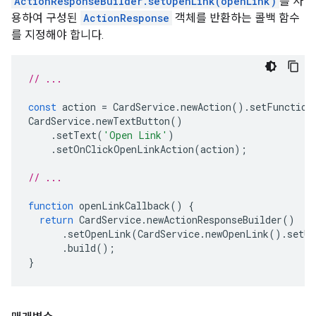
ActionResponseBuilder.setOpenLink(openLink)
를 사
용하여 구성된
ActionResponse
객체를 반환하는 콜백 함수
를 지정해야 합니다.
// ...
const
action
=
CardService
.
newAction
().
setFunction
CardService
.
newTextButton
()
.
setText
(
'Open Link'
)
.
setOnClickOpenLinkAction
(
action
);
// ...
function
openLinkCallback
()
{
return
CardService
.
newActionResponseBuilder
()
.
setOpenLink
(
CardService
.
newOpenLink
().
setUr
.
build
();
}