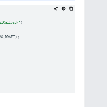
ilCallback'
);
AS_DRAFT
);