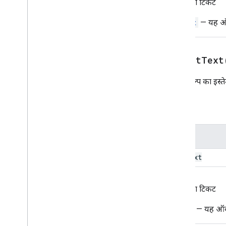
वापसी का टिकट
कॉलम
Widget
— यह ऑब्ज
कॉलम
Common
Widget
Action
Compose
Action
Action
setAltText
Compose
Action
Response
Builder
शर्त
इस विकल्प का इस्ते
Data
Source
Config
तारीख चुनने वाला टूल
पैरामीटर
तारीख और समय चुनने वाला टूल
सजावटी टेक्स्ट
संवाद
नाम
डायलॉग ऐक्शन
alt
Text
डिवाइडर
Drive
Data
Source
Spec
Drive
Item
Selected
Action
वापसी का टिकट
Response
Drive
Item
Selected
Action
Image
— यह ऑब्जे
Response
Builder
Editor
File
Scope
Action
Response