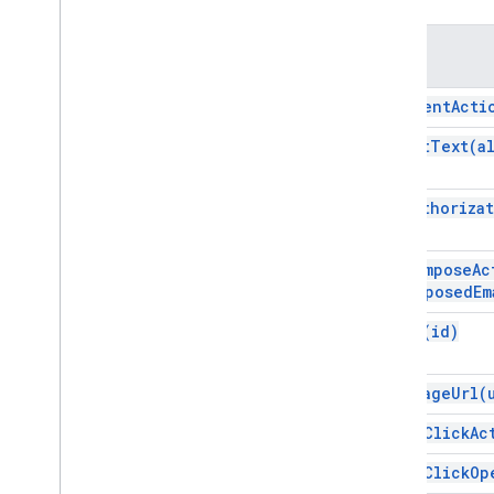
कोटा और तय सीमा
तरीका
Google Workspace के ऐड-ऑन
सेवाएं
add
Event
Acti
ऐड-ऑन से मिला जवाब
कार्ड
set
Alt
Text(
a
खास जानकारी
कार्ड से जुड़ी सेवा
set
Authoriza
कक्षाएं
कार्रवाई
set
Compose
Ac
ऐक्शन रिस्पॉन्स
composed
Em
Action
Response
Builder
set
Id(
id)
कार्रवाई की स्थिति
अटैच करें
अनुमति देने से जुड़ी कार्रवाई
set
Image
Url(
Authorization
Exception
set
On
Click
Ac
बॉर्डरस्टाइल
बटन
set
On
Click
Op
बटन सेट