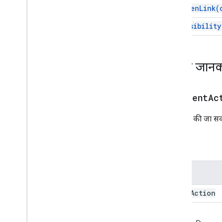
set
Open
Link(
Calendar
Event
Action
Response
Calendar
Event
Action
Response
set
Visibility
Builder
कार्ड
कार्ड पर की गई कार्रवाई
ज़्यादा जानक
कार्डबिल्डर
कार्ड हैडर
कार्ड सेक्शन
addEventAc
कार्ड के साथ आईडी
कैरसेल
विजेट पर की जा सकने
कैरोसेल कार्ड
Chat
Action
Response
पैरामीटर
Chat
Client
Data
Source
Chat
Response
नाम
Chat
Response
Builder
Chat
Space
Data
Source
event
Action
चिप
Chip
List
Collapse
Control