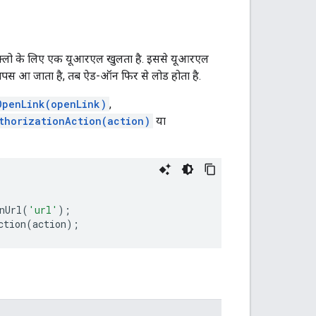
ले फ़्लो के लिए एक यूआरएल खुलता है. इससे यूआरएल
र वापस आ जाता है, तब ऐड-ऑन फिर से लोड होता है.
OpenLink(openLink)
,
thorizationAction(action)
या
nUrl
(
'url'
);
ction
(
action
);