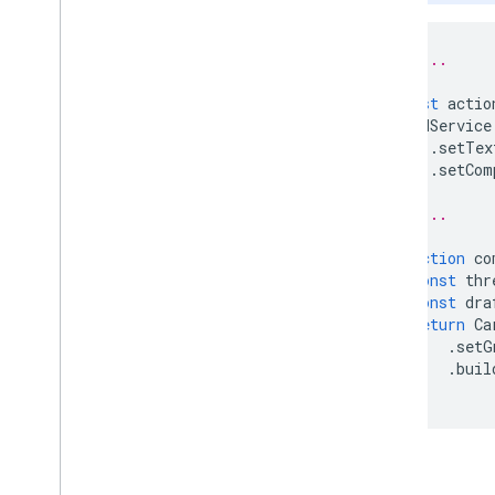
Builder
उन प्रॉडक्ट के लिए अपडेट करें जो ड्राफ़्ट के
// ...
तौर पर सेट किए गए हैं
Update
Body
Body
Action
const
actio
उन लोगों की सूची
CardService
Updateड्राफ़्टSubject
Action
.
setTex
.
setCom
Update
To
To बदलकरs
Action
Update
Visibility
Action
// ...
Updated
Widget
वैधता
function
co
विजेट
const
thr
const
dra
Workflow
Data
Source
return
Ca
Enums
.
setG
.
buil
बॉर्डरटाइप
}
Chip
List
Layout
कॉमन डेटा सोर्स
Composed
Email
Type
Content
Type
पैरामीटर