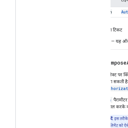
सूचना
action
Au
Open
Link
Overflow
Menu
Overflow
Menu
Item
वापसी का टिकट
प्लैटफ़ॉर्म का डेटा सोर्स
चुने गए इनपुट
Image
— यह ऑब्जे
Suggestions
सुझाव का जवाब
सुझाव रिस्पॉन्सबिल्डर
setCompose
स्विच करें
टेक्स्टबटन
यह ऑब्जेक्ट पर क्लि
टेक्स्ट इनपुट
सेट की जा सकती है
टेक्स्टपैराग्राफ़
setAuthoriza
टाइम पिकर
Action
पैरामीटर
ट्रिगर
का इस्तेमाल करके 
यूनिवर्सल कार्रवाई का जवाब
Universal
Action
Response
Builder
ध्यान दें
: इस तरीके
Update
Action
Action
Response
(यूआई) एलिमेंट को ऐ
Update
Action
Action
Response