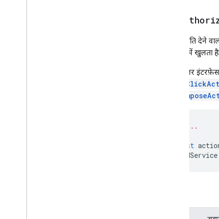
Editor
File
Scope
Action
Response
Builder
setAuthori
Event
Action
Expression
Data
यह अनुमति देने वाल
Expression
Data
Action
नई विंडो में खुलता
Expression
Data
Condition
किसी यूज़र इंटरफ़ेस
फ़िक्स्ड फ़ूटर
setOnClickAc
ग्रिड
setComposeAc
ग्रिडआइटम
Host
App
Data
Source
आइकॉन चित्र
// ...
इमेज
const
actio
इमेजबटन
CardService
इमेज कॉम्पोनेंट
इमेज क्रॉपस्टाइल
कीवैल्यू
लिंक की झलक
पैरामीटर
Material
Icon
नेविगेशन
नाम
टाइ