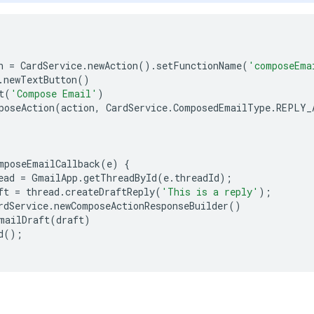
n
=
CardService
.
newAction
().
setFunctionName
(
'composeEma
.
newTextButton
()
t
(
'Compose Email'
)
poseAction
(
action
,
CardService
.
ComposedEmailType
.
REPLY_
mposeEmailCallback
(
e
)
{
ead
=
GmailApp
.
getThreadById
(
e
.
threadId
);
ft
=
thread
.
createDraftReply
(
'This is a reply'
);
rdService
.
newComposeActionResponseBuilder
()
mailDraft
(
draft
)
d
();