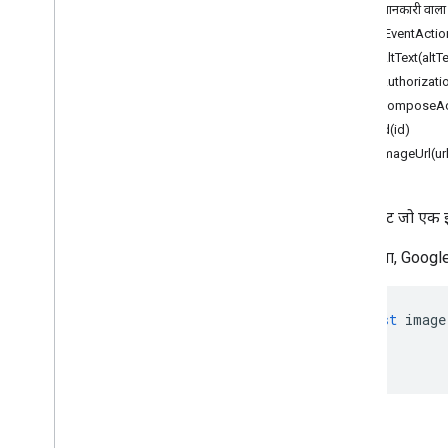
ज़्यादा जानकारी वाला 
addEventActio
अन्य Google सेवाएँ
setAltText(altTe
Google Analytics
setAuthorizati
Google Maps
setComposeAct
Google Translate
setId(id)
Vertex AI
setImageUrl(ur
You
Tube
अधिक
.
.
.
ऐसा विजेट जो एक इम
यूटिलिटी सेवाएं
यह सुविधा, Goog
एपीआई और एएमपी; डेटाबेस कनेक्शन
डेटा उपयोगिता और ऑप्टिमाइज़ेशन
एचटीएमएल और एएमपी कॉन्टेंट
const
image
स्क्रिप्ट एक्ज़ीक्यूशन और जानकारी
स्क्रिप्ट प्रोजेक्ट के संसाधन
ऑटोमेशन ट्रिगर और इवेंट
मेनिफ़ेस्ट
तरीके