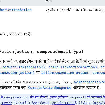
thorization
Action
यह ऑब्जेक्ट, इस एलिमेंट पर क्लिक करने पर अनुमति स
क्ट, चेनिंग के लिए है.
Action(
action
,
composed
Email
Type)
क करने पर, ड्राफ़्ट ईमेल बनाने वाली कार्रवाई सेट करता है. किसी यूज़र इंटरफ़े
:
setOpenLink(openLink)
,
setOnClickAction(action)
,
se
tionAction(action)
या
setComposeAction(action, compo
 में, एक कॉलबैक फ़ंक्शन तय करना होगा. यह फ़ंक्शन,
ComposeActionRe
कॉन्फ़िगर किया गया
ComposeActionResponse
ऑब्जेक्ट दिखाता है.
 से,
compose action
सेट नहीं होता है. इसका इस्तेमाल
compose UI को बड़ा करने
के
से
Action
से जोड़ता है जो Apps Script में
ड्राफ़्ट मैसेज बनाता है
. ये मैसेज, कार्रवाई पूरी