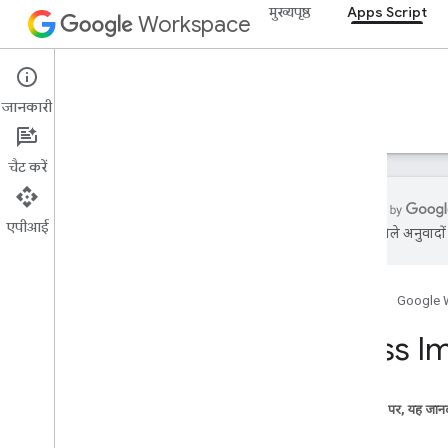
मुख्यपृष्ठ
Apps Script
Workspace
Apps Script
जानकारी
खास जानकारी
गाइड
रेफ़रंस
सैंपल
सहायता
खास जानकारी
चैट करें
Google Workspace की सेवाएं
Admin Console
एपीआई
Calendar
एआई से मिले अनुवादों म
चैट
Docs
Drive
होम पेज
Google 
फ़ॉर्म
Class I
Gmail
Sheets
स्लाइड
इस पेज पर, यह जानक
फ़ाइल फ़ोल्डर
तरीके
अधिक
.
.
.