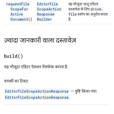
request
File
Editor
File
यह मौजूदा चालू एडिटर
Scope
For
Scope
Action
drive
.
दस्तावेज़ के लिए
Active
Response
file
स्कोप का अनुरोध करता
Document(
)
Builder
है.
ज़्यादा जानकारी वाला दस्तावेज़
build(
)
यह मौजूदा एडिटर ऐक्शन रिस्पॉन्स बनाता है.
वापसी का टिकट
EditorFileScopeActionResponse
— पुष्टि किया गया
EditorFileScopeActionResponse
.