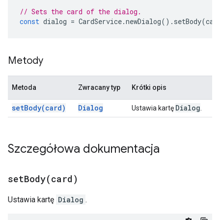
// Sets the card of the dialog.
const
dialog
=
CardService
.
newDialog
().
setBody
(
car
Metody
Metoda
Zwracany typ
Krótki opis
set
Body(
card)
Dialog
Dialog
Ustawia kartę
.
Szczegółowa dokumentacja
setBody(
card)
Ustawia kartę
Dialog
.