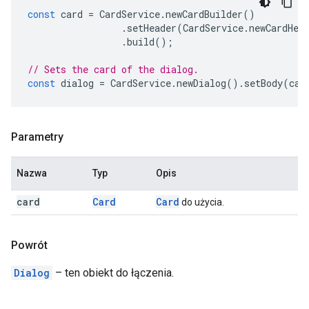
const
card
=
CardService
.
newCardBuilder
()
.
setHeader
(
CardService
.
newCardHea
.
build
();
// Sets the card of the dialog.
const
dialog
=
CardService
.
newDialog
().
setBody
(
car
Parametry
Nazwa
Typ
Opis
card
Card
Card
do użycia.
Powrót
Dialog
– ten obiekt do łączenia.