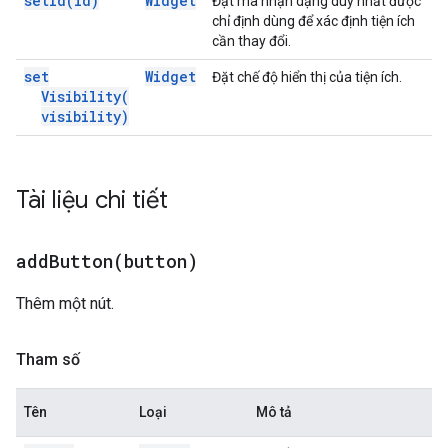
set
Id(
id)
Widget
Đặt mã nhận dạng duy nhất được
chỉ định dùng để xác định tiện ích
cần thay đổi.
set
Widget
Đặt chế độ hiển thị của tiện ích.
Visibility(
visibility)
Tài liệu chi tiết
addButton(
button)
Thêm một nút.
Tham số
Tên
Loại
Mô tả