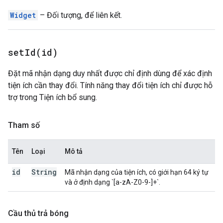
Widget
– Đối tượng, để liên kết.
setId(
id)
Đặt mã nhận dạng duy nhất được chỉ định dùng để xác định
tiện ích cần thay đổi. Tính năng thay đổi tiện ích chỉ được hỗ
trợ trong Tiện ích bổ sung.
Tham số
Tên
Loại
Mô tả
id
String
Mã nhận dạng của tiện ích, có giới hạn 64 ký tự
và ở định dạng `[a-zA-Z0-9-]+`.
Cầu thủ trả bóng