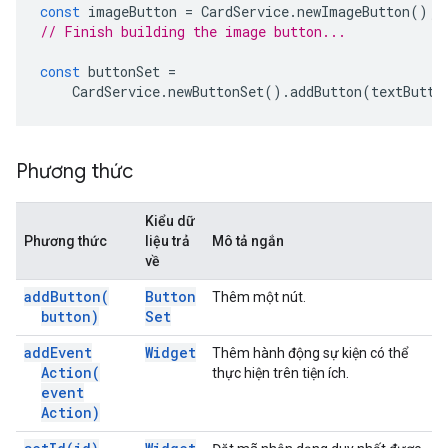
const
imageButton
=
CardService
.
newImageButton
();
// Finish building the image button...
const
buttonSet
=
CardService
.
newButtonSet
().
addButton
(
textButto
Phương thức
Kiểu dữ
Phương thức
liệu trả
Mô tả ngắn
về
add
Button(
Button
Thêm một nút.
button)
Set
add
Event
Widget
Thêm hành động sự kiện có thể
Action(
thực hiện trên tiện ích.
event
Action)