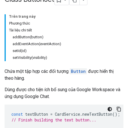
Trên trang này
Phương thức
Tài liệu chi tiết
addButton(button)
addEventAction(eventAction)
setId(id)
setVisibility(visibility)
Chứa một tập hợp các đối tượng
Button
được hiển thị
theo hàng.
Dùng được cho tiện ích bổ sung của Google Workspace và
ứng dụng Google Chat.
const
textButton
=
CardService
.
newTextButton
();
// Finish building the text button...