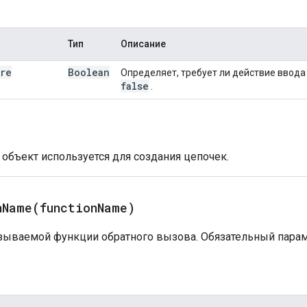
Тип
Описание
Are
Boolean
Определяет, требует ли действие ввода
false
.
 объект используется для создания цепочек.
nName(
function
Name)
зываемой функции обратного вызова. Обязательный парам