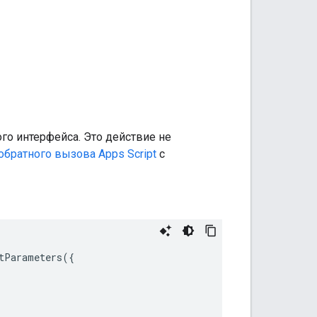
о интерфейса. Это действие не
братного вызова Apps Script
с
tParameters
({