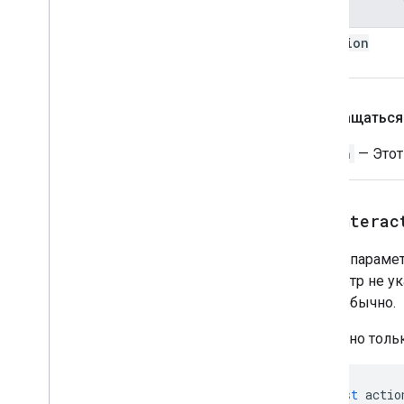
Имя
уилдер
Update
Draft
Bcc
Recipients
Action
function
ОбновлениеДрафтБодиАкшен
Name
Update
Draft
Cc
Recipients
Action
Update
Draft
Subject
Action
Возвращаться
Упдейдрафттореципиентсактио
н
Action
— Этот
Update
Visibility
Action
Обновленный виджет
Проверка
setInterac
Виджет
Workflow
Data
Source
Задает парамет
Перечисления
параметр не у
Тип границы
— как обычно.
Chip
List
Layout
Доступно тольк
Common
Data
Source
Composed
Email
Type
Тип содержимого
const
actio