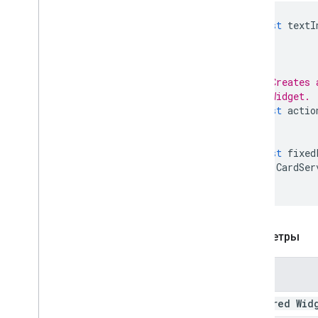
Столбцы
const
textI
Common
Widget
Action
Compose
Action
Response
Compose
Action
Response
Builder
Состояние
// Creates 
// Widget.
Data
Source
Config
const
actio
ДатаПикер
ДатаВремяПикер
УкрашенныйТекст
const
fixed
Диалог
CardSer
);
ДиалогДействие
Делитель
Drive
Data
Source
Spec
Drive
Items
Selected
Action
Параметры
Response
Drive
Items
Selected
Action
Response
Builder
Имя
Editor
File
Scope
Action
Response
required Wid
Editor
File
Scope
Action
Response
Builder