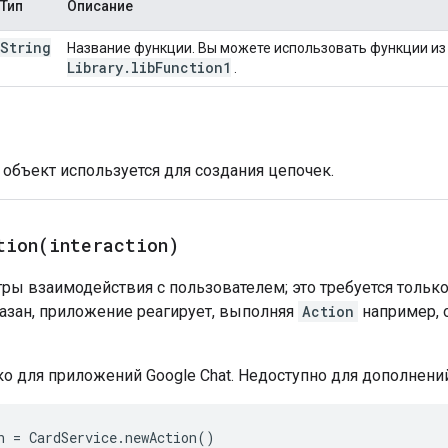
Тип
Описание
String
Название функции. Вы можете использовать функции из 
Library
.
lib
Function1
.
 объект используется для создания цепочек.
tion(
interaction)
ры взаимодействия с пользователем; это требуется только
казан, приложение реагирует, выполняя
Action
например, 
о для приложений Google Chat. Недоступно для дополнений
n
=
CardService
.
newAction
()