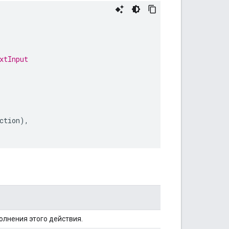
xtInput
ction
),
лнения этого действия.