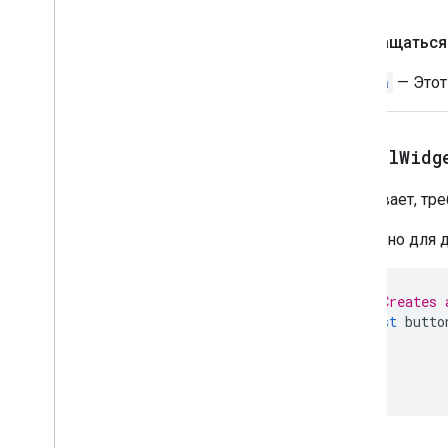
СобытиеДействие
Возвращаться
Expression
Data
ВыражениеДанныеДействие
Action
— Этот
ВыражениеДанныеУсловие
Фиксированный нижний
колонтитул
setAllWidg
Сетка
Grid
Item
Указывает, тре
ХостApp
Data
Source
ИконкаИзображение
Доступно для д
Изображение
Кнопка изображения
// Creates 
Image
Component
const
butto
Image
Crop
Style
ключ-значение
СсылкаПредварительный
просмотр
МатериалИконка
Навигация