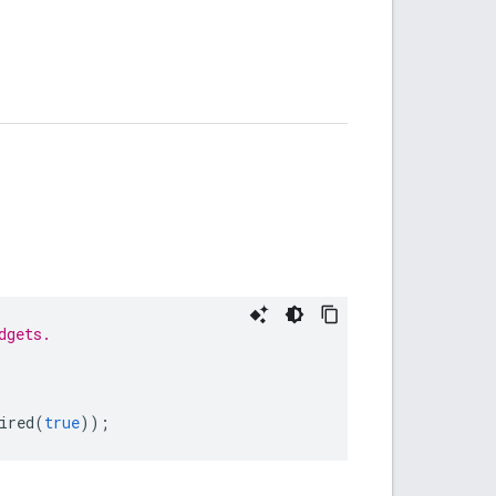
dgets.
ired
(
true
));