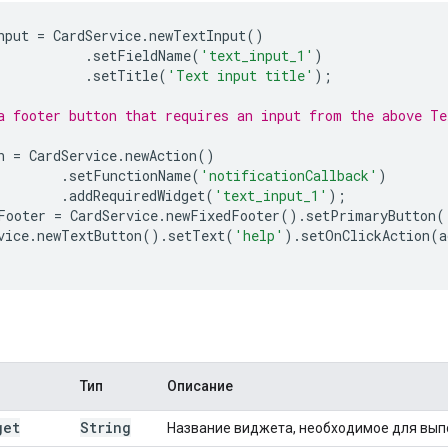
nput
=
CardService
.
newTextInput
()
.
setFieldName
(
'text_input_1'
)
.
setTitle
(
'Text input title'
);
a footer button that requires an input from the above Te
n
=
CardService
.
newAction
()
.
setFunctionName
(
'notificationCallback'
)
.
addRequiredWidget
(
'text_input_1'
);
Footer
=
CardService
.
newFixedFooter
().
setPrimaryButton
(
vice
.
newTextButton
().
setText
(
'help'
).
setOnClickAction
(
a
Тип
Описание
get
String
Название виджета, необходимое для выпо