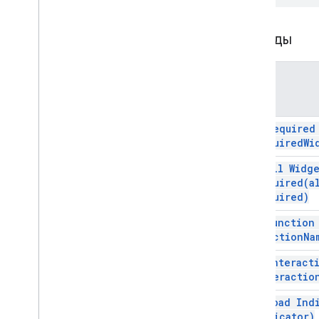
Дополнения Google Workspace
Сервисы
Методы
Ответ на дополнения
,
Ответ на
дополнения
Карта
Обзор
Метод
КардСервис
Классы
add Require
required
Wi
Действие
ДействиеОтвет
set All Widg
Action
Response
Builder
Required(
a
Статус действия
Required)
Вложение
set Functio
АвторизацияДействие
function
Na
Authorization
Exception
set
Interact
ГраницаСтиль
interactio
Кнопка
Набор кнопок
set Load
Ind
КалендарьEvent
Action
Response
Indicator)