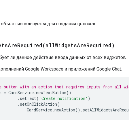
 объект используется для создания цепочек.
etsAreRequired(
all
Widgets
Are
Required)
бует ли данное действие ввода данных от всех виджетов.
ополнений Google Workspace и приложений Google Chat.
a button with an action that requires inputs from all wi
n
=
CardService
.
newTextButton
()
.
setText
(
'Create notification'
)
.
setOnClickAction
(
CardService
.
newAction
().
setAllWidgetsAreRequ