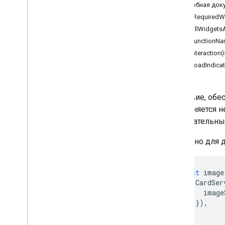
Google Analytics
Подробная док
Google Maps
addRequiredWi
Google Translate
setAllWidgets
Vertex AI
setFunctionNa
You
Tube
setInteraction(
Более
.
.
.
setLoadIndicat
Коммунальные услуги
Действие, обе
API и подключение к базе данных
выполняется н
Удобство использования и
оптимизация данных
необязательны
HTML и контент
Доступно для д
Выполнение скрипта и информация
Ресурсы проекта сценария
const
image
Триггеры и события автоматизации
CardSer
Манифест
image
}),
Квоты и лимиты
);