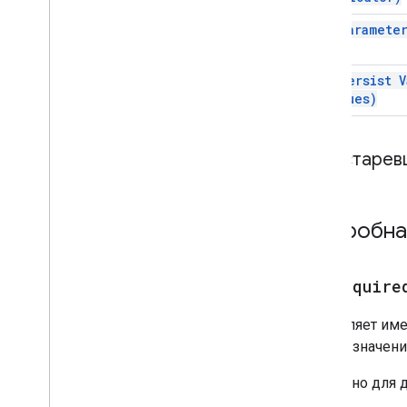
КалендарьEvent
Action
Response
set
Paramete
Builder
Карта
Card
Action
set Persist
V
Card
Builder
Values)
Заголовок карты
Card
Section
Устарев
Card
With
Id
Карусель
КарусельКарты
Подробна
ЧатДействиеОтвет
Источник данных чат-клиента
ЧатОтвет
addRequire
Chat
Response
Builder
Chat
Space
Data
Source
Добавляет име
Чип
имеют значени
Список чипов
СвернутьControl
Доступно для д
Столбчатая