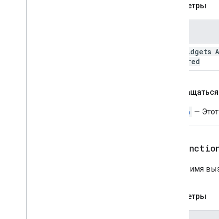
Параметры
Уведомление
Открыть ссылку
Имя
ПереполнениеМеню
ПереполнениеМенюЭлемент
all Widgets 
Источник данных платформы
Required
ВыборВвод
Предложения
ПредложенияОтвет
Возвращаться
ПредложенияResponse
Builder
Action
— Этот
Выключатель
Текстовая кнопка
Ввод текста
setFunctio
Текстовый Параграф
ТаймПикер
Задает имя вы
Курок
Universal
Action
Response
Параметры
Universal
Action
Response
Builder
Упдейдрафтактионреспонс
Упдейдрафтактионреспондерб