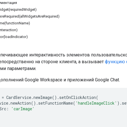
ументация
dget(requiredWidget)
AreRequired(allWidgetsAreRequired)
me(functionName)
interaction)
or(loadIndicator)
спечивающее интерактивность элементов пользовательског
епосредственно на стороне клиента, а вызывает
функцию о
ми параметрами.
ополнений Google Workspace и приложений Google Chat.
=
CardService
.
newImage
().
setOnClickAction
(
vice
.
newAction
().
setFunctionName
(
'handleImageClick'
).
se
Src
:
'carImage'