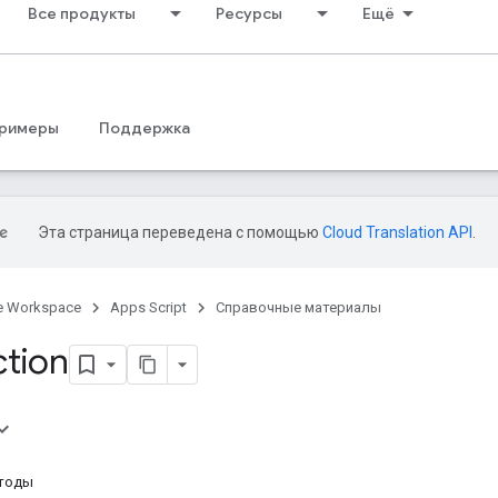
Все продукты
Ресурсы
Ещё
римеры
Поддержка
Эта страница переведена с помощью
Cloud Translation API
.
e Workspace
Apps Script
Справочные материалы
ction
тоды