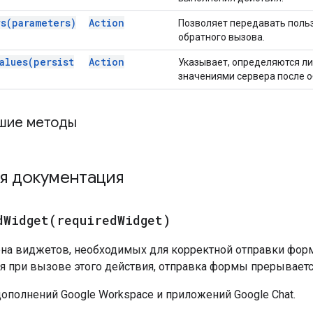
rs(
parameters)
Action
Позволяет передавать поль
обратного вызова.
alues(
persist
Action
Указывает, определяются л
значениями сервера после 
шие методы
я документация
dWidget(
required
Widget)
на виджетов, необходимых для корректной отправки форм
я при вызове этого действия, отправка формы прерываетс
ополнений Google Workspace и приложений Google Chat.