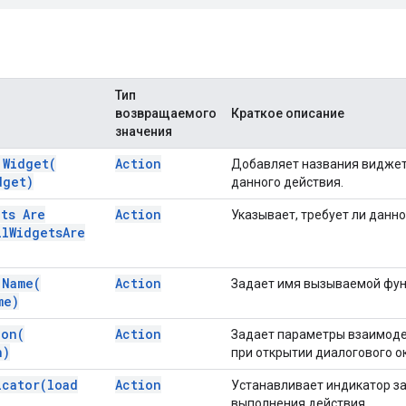
Тип
возвращаемого
Краткое описание
значения
d
Widget(
Action
Добавляет названия виджет
dget)
данного действия.
ets Are
Action
Указывает, требует ли данн
ll
Widgets
Are
n
Name(
Action
Задает имя вызываемой фун
me)
ion(
Action
Задает параметры взаимодей
n)
при открытии диалогового о
icator(
load
Action
Устанавливает индикатор за
выполнения действия.