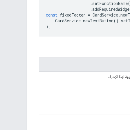
.
setFunctionName
.
addRequiredWidge
const
fixedFooter
=
CardService
.
newF
CardService
.
newTextButton
().
set
);
وبة لهذا الإجراء