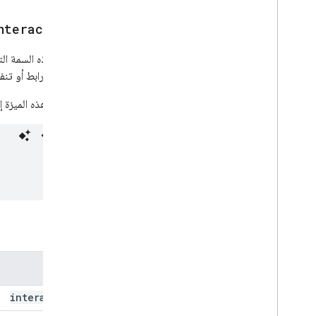
تعديل مسودة Action
Response
Builder
nteraction)
تعديل مسودة {8
/
}المستلمون
تعديل مسودة النص الأساسي
تضبط هذه السمة الت
تعديل مسودة والمجلدات في نسخة
مثل فتح رابط أو تنف
تعديل مسودة موضوع الإجراء
لا تتوفّر هذه الميزة إلا لتطبيقات Google Chat. لا يتوفّر ه
تعديل مسودة To
Action
Tos
Update
Visibility
Action
Updated
Widget
التحقق من الصحة
أداة
Workflow
Data
Source
تعدادات
المَعلمات
نوع الحد
Chip
List
Layout
الاسم
مصدر البيانات المشتركة
Composed
Email
Type
interaction
Content
Type