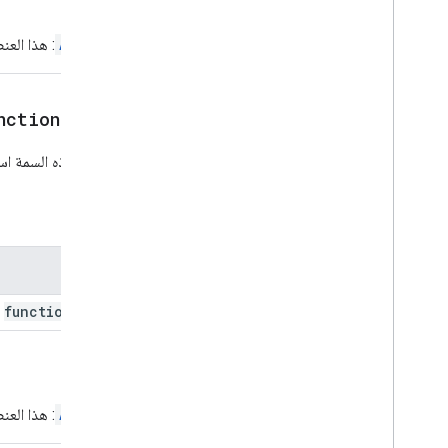
الإرجاع
التنقل
إشعار
Action
: هذا العن
Open
Open
Overflow
Menu
Overflow
Menu
Item
nction
Name)
مصدر النظام الأساسي
الإدخال المحدد
تضبط هذه السمة اسم 
الاقتراحات
رد الاقتراحات
المَعلمات
أداة التصميم المقترحة
Switch
الاسم
زر نصي
إدخال النص
function
Name
فقرة نصية
أداة اختيار الوقت
عامل التفعيل
الإرجاع
الإجراء الشامل
Action
: هذا العن
Universal
Action
Response
Builder
تعديل مسودةالإجراء