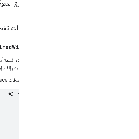
الطرق المتوقّ
زر
مجموعة الأزرار
إجراء الحدث في Calendar
Calendar
مستندات تفص
تقويم الحدث حدث الرد
بطاقة
إجراء بشأن البطاقة
ired
Widget)
أداة إنشاء البطاقات
تضيف هذه السمة أسما
عنوان البطاقة
الإجراء، سيتم إلغاء إ
قسم البطاقة
بطاقة مع رقم تعريف
متاحة لإضافات Google Workspace وتطبيقات Google Chat.
لوحة عرض دوّارة
بطاقة منصّة العرض بعناصر متغيّرة
Chat
Action
Response
Chat
Client
Data
Source
Chat
Response
Chat
Response
Builder
Chat
Space
Data
Source
الشريحة