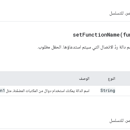
صر، للتسلسل
setFunctionName(
fu
دالة ردّ الاتصال التي سيتم استدعاؤها. الحقل مطلوب.
النوع
الوصف
on1
String
اسم الدالة يمكنك استخدام دوال من المكتبات المضمّنة، مثل
صر، للتسلسل