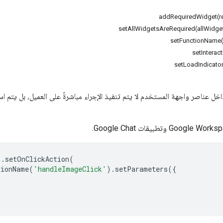
addRequiredWidget(r
setAllWidgetsAreRequired(allWidge
setFunctionName
setInteract
setLoadIndicator
اخل عناصر واجهة المستخدم لا يتم تنفيذ الإجراء مباشرةً على العميل، بل يتم ا
).
setOnClickAction
(
tionName
(
'handleImageClick'
).
setParameters
({