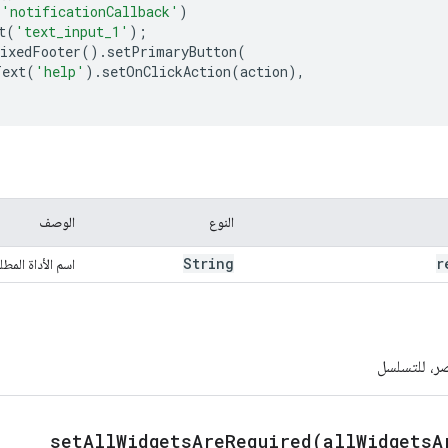
(
'notificationCallback'
)
t
(
'text_input_1'
);
ixedFooter
().
setPrimaryButton
(
Text
(
'help'
).
setOnClickAction
(
action
),
النوع
الوصف
String
r
اسم الأداة المطل
صر، للتسلسل
setAllWidgetsAreRequired(
all
Widgets
A