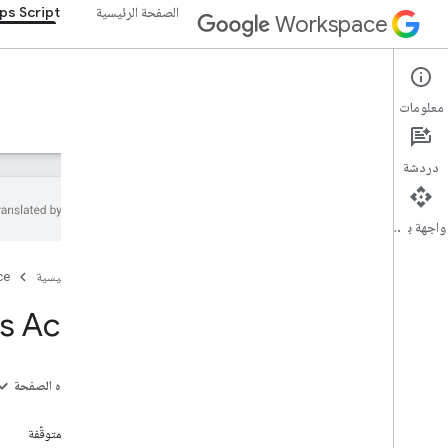
الصفحة الرئيسية
ps Script
Workspace
Apps Script
معلومات
نظرة عامة
الأدلة
المرجع
نماذج
الدعم
دردشة
نظرة عامة
واجهة برمجة التطبيقات
خدمات Google Workspace
وحدة تحكّم المشرف
Calendar
الصفحة الرئيسية
ce
دردشة
s Action
المستندات
Drive
نماذج
على هذه الصفحة
Gmail
الطُرق
جداول البيانات
الطرق المتوقّفة
عروض تقديمية