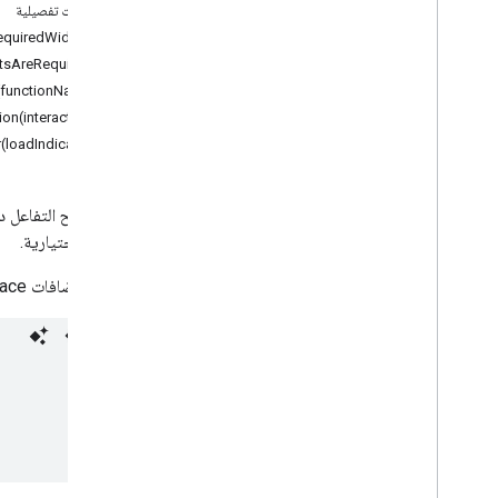
مستندات تفصيلية
Workspace
equiredWidget)
المزيد
.
.
.
tsAreRequired)
(functionName)
خدمات أخرى من Google
ion(interaction)
Google Analytics
(loadIndicator)
Google Maps
Google Translate
Vertex AI
إجراء يتيح التفاعل د
You
Tube
مَعلمات اختيارية.
المزيد
.
.
.
متاحة لإضافات Google Workspace وتطبيقات Google Chat.
خدمات المرافق
اتصالات واجهة برمجة التطبيقات وقاعدة البيانات
قابلية استخدام البيانات وتحسينها
HTML & content
تنفيذ وبرمجة النص البرمجي
موارد مشروع النصوص البرمجية