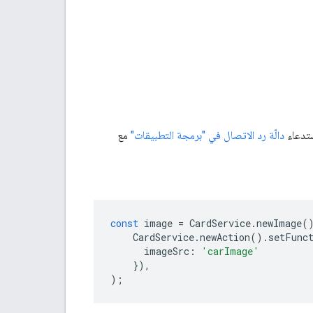
ستدعاء
دالّة رد الاتصال في "برمجة التطبيقات"
مع
const
image
=
CardService
.
newImage
(
CardService
.
newAction
().
setFunc
imageSrc
:
'carImage'
}),
);