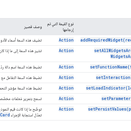
نوع القيمة التي تم
وصف قصير
إرجاعها
Action
add
Required
Widget(
re
تضيف هذه السمة أسماء الأدوا
Action
set
All
Widgets
Ar
تشير هذه السمة إلى ما إذا كا
Widgets
A
Action
set
Function
Name(
تضبط هذه السمة اسم دالة ردّ 
Action
set
Interaction
تضبط هذه السمة التفاعل مع 
Action
set
Load
Indicator(
l
تضبط هذه السمة مؤشر التحميل 
Action
set
Parameter
تسمح بتمرير مَعلمات مخصّصة 
Action
set
Persist
Values(
توضّح ما إذا كانت قيم النموذ
Card
تعدّل استجابة الإجراء