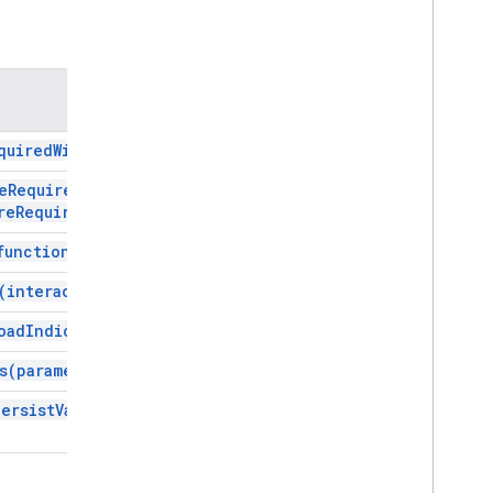
عمليات التشغيل المبرمَج والأحداث
الطُرق
البيان
الحصص والحدود
الطريقة
إضافات Google Workspace
الخدمات
quired
Widget)
ردّ الإضافات
e
Required(
all
بطاقة
re
Required)
نظرة عامّة
خدمة البطاقة
function
Name)
صفوف
(
interaction)
الإجراء
oad
Indicator)
استجابة الإجراء
أداة Action
Builder
Response
s(
parameters)
حالة الإجراء
persist
Values)
مُرفَق
إجراء التفويض
استثناء
نمط الحد