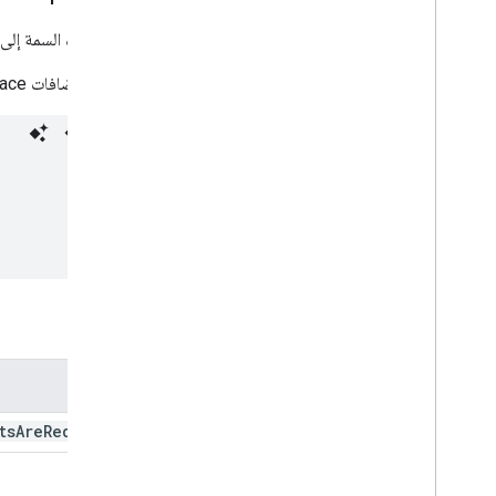
File
File
Scope
Action
Response
File
File
Scope
Action
Response
تشير هذه السمة إلى م
Builder
Event
Action
متاحة لإضافات Google Workspace وتطبيقات Google Chat.
Expression
Data
Expression
Data
Action
Expression
Data
Condition
تذييل ثابت
معرّف الإصدار العالمي (GRid)
عنصر في الشبكة
Host
App
Data
Source
صورة الرمز
صورة
المَعلمات
زر الصورة
مكوّن الصورة
الاسم
نمط الصورة
القيمة الأساسية
ts
Are
Required
معاينة الرابط
Material
Icon