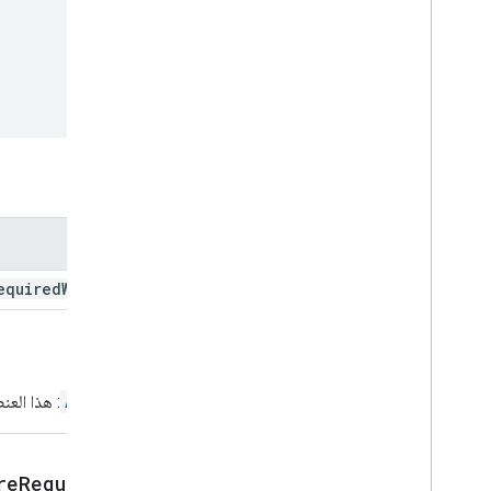
Chip
List
Collapse
Control
العمود
الأعمدة
Common
Widget
Action
إنشاء إجراء استجابة
إنشاء إجراء استجابة
المَعلمات
الشرط
Data
Source
Config
الاسم
منتقي التاريخ
منتقي الوقت
equired
Widget
نص مزخرف
مربع حوار
اتّخاذ إجراء
الإرجاع
أداة تقسيم الشاشة
Action
: هذا العن
Drive
Data
Source
Spec
تحديد العناصر Drive
Drive
Driveitems
Select
Action
Response
Builder
re
Required)