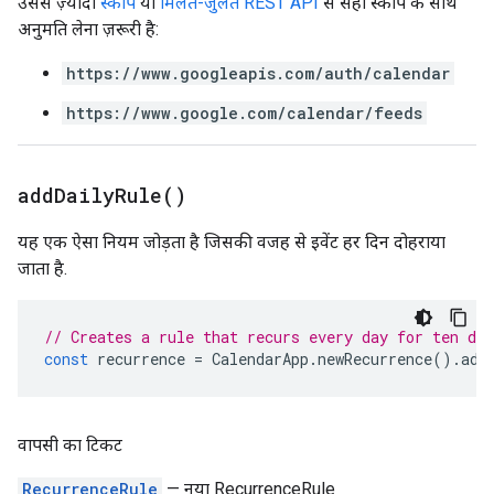
उससे ज़्यादा
स्कोप
या
मिलते-जुलते REST API
से सही स्कोप के साथ
अनुमति लेना ज़रूरी है:
https://www.googleapis.com/auth/calendar
https://www.google.com/calendar/feeds
add
Daily
Rule(
)
यह एक ऐसा नियम जोड़ता है जिसकी वजह से इवेंट हर दिन दोहराया
जाता है.
// Creates a rule that recurs every day for ten day
const
recurrence
=
CalendarApp
.
newRecurrence
().
add
वापसी का टिकट
RecurrenceRule
— नया RecurrenceRule