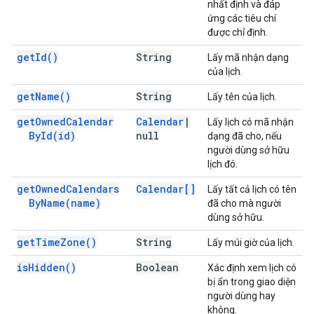
nhất định và đáp
ứng các tiêu chí
được chỉ định.
get
Id(
)
String
Lấy mã nhận dạng
của lịch.
get
Name(
)
String
Lấy tên của lịch.
get
Owned
Calendar
Calendar
|
Lấy lịch có mã nhận
By
Id(
id)
null
dạng đã cho, nếu
người dùng sở hữu
lịch đó.
get
Owned
Calendars
Calendar[]
Lấy tất cả lịch có tên
By
Name(
name)
đã cho mà người
dùng sở hữu.
get
Time
Zone(
)
String
Lấy múi giờ của lịch.
is
Hidden(
)
Boolean
Xác định xem lịch có
bị ẩn trong giao diện
người dùng hay
không.