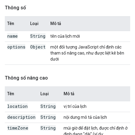
Thông số
Tên
Loại
Mô tả
name
String
tên của lịch mới
options
Object
một đối tượng JavaScript chỉ định các
tham số nâng cao, như được liệt kê bên
dưới
Thông số nâng cao
Tên
Loại
Mô tả
location
String
vị trí của lịch
description
String
nội dung mô tả của lịch
time
Zone
String
múi giờ để đặt lịch, được chỉ định ở
định dạng "dài" (ví dụ: