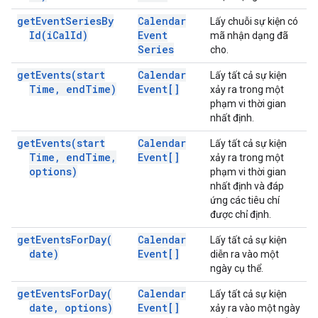
get
Event
Series
By
Calendar
Lấy chuỗi sự kiện có
Id(
i
Cal
Id)
Event
mã nhận dạng đã
Series
cho.
get
Events(
start
Calendar
Lấy tất cả sự kiện
Time
,
end
Time)
Event[]
xảy ra trong một
phạm vi thời gian
nhất định.
get
Events(
start
Calendar
Lấy tất cả sự kiện
Time
,
end
Time
,
Event[]
xảy ra trong một
options)
phạm vi thời gian
nhất định và đáp
ứng các tiêu chí
được chỉ định.
get
Events
For
Day(
Calendar
Lấy tất cả sự kiện
date)
Event[]
diễn ra vào một
ngày cụ thể.
get
Events
For
Day(
Calendar
Lấy tất cả sự kiện
date
,
options)
Event[]
xảy ra vào một ngày