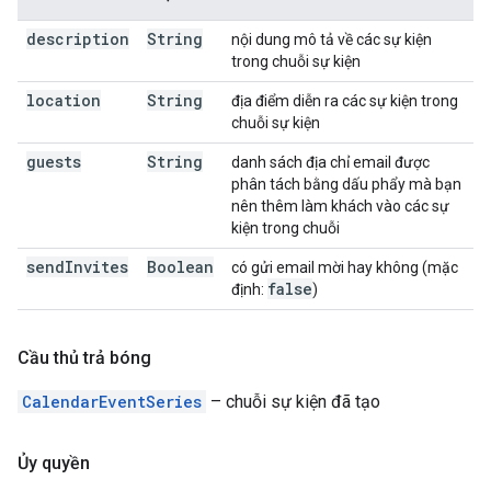
description
String
nội dung mô tả về các sự kiện
trong chuỗi sự kiện
location
String
địa điểm diễn ra các sự kiện trong
chuỗi sự kiện
guests
String
danh sách địa chỉ email được
phân tách bằng dấu phẩy mà bạn
nên thêm làm khách vào các sự
kiện trong chuỗi
send
Invites
Boolean
có gửi email mời hay không (mặc
false
định:
)
Cầu thủ trả bóng
CalendarEventSeries
– chuỗi sự kiện đã tạo
Ủy quyền