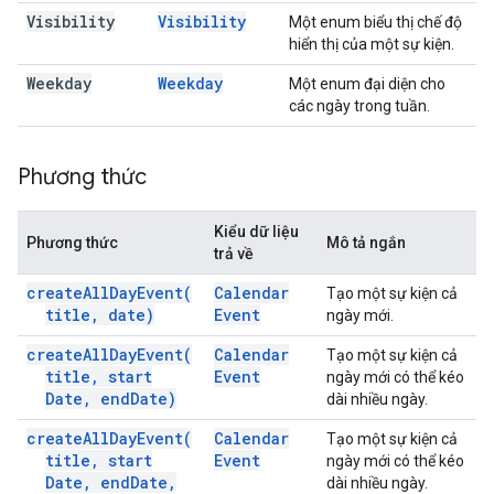
Visibility
Visibility
Một enum biểu thị chế độ
hiển thị của một sự kiện.
Weekday
Weekday
Một enum đại diện cho
các ngày trong tuần.
Phương thức
Kiểu dữ liệu
Phương thức
Mô tả ngắn
trả về
create
All
Day
Event(
Calendar
Tạo một sự kiện cả
title
,
date)
Event
ngày mới.
create
All
Day
Event(
Calendar
Tạo một sự kiện cả
title
,
start
Event
ngày mới có thể kéo
Date
,
end
Date)
dài nhiều ngày.
create
All
Day
Event(
Calendar
Tạo một sự kiện cả
title
,
start
Event
ngày mới có thể kéo
Date
,
end
Date
,
dài nhiều ngày.