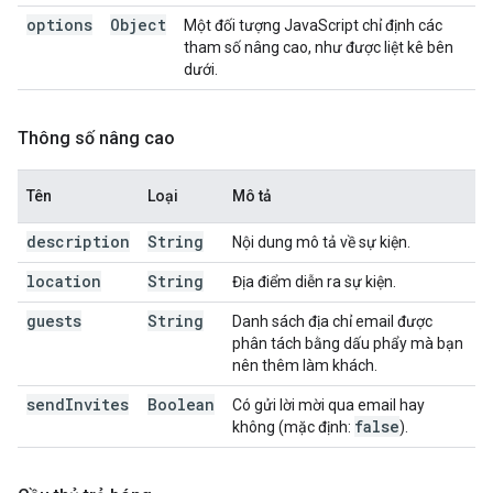
options
Object
Một đối tượng JavaScript chỉ định các
tham số nâng cao, như được liệt kê bên
dưới.
Thông số nâng cao
Tên
Loại
Mô tả
description
String
Nội dung mô tả về sự kiện.
location
String
Địa điểm diễn ra sự kiện.
guests
String
Danh sách địa chỉ email được
phân tách bằng dấu phẩy mà bạn
nên thêm làm khách.
send
Invites
Boolean
Có gửi lời mời qua email hay
false
không (mặc định:
).