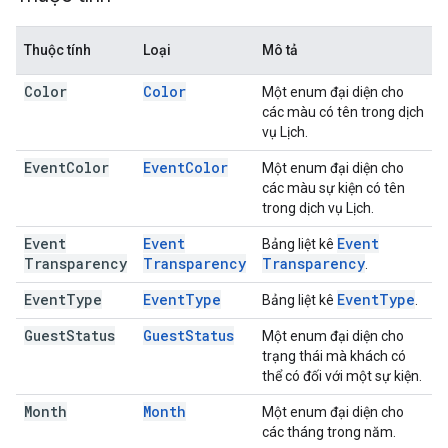
Thuộc tính
Loại
Mô tả
Color
Color
Một enum đại diện cho
các màu có tên trong dịch
vụ Lịch.
Event
Color
Event
Color
Một enum đại diện cho
các màu sự kiện có tên
trong dịch vụ Lịch.
Event
Event
Event
Bảng liệt kê
Transparency
Transparency
Transparency
.
Event
Type
Event
Type
Event
Type
Bảng liệt kê
.
Guest
Status
Guest
Status
Một enum đại diện cho
trạng thái mà khách có
thể có đối với một sự kiện.
Month
Month
Một enum đại diện cho
các tháng trong năm.