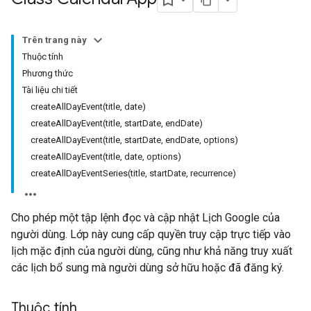
Trên trang này
Thuộc tính
Phương thức
Tài liệu chi tiết
createAllDayEvent(title, date)
createAllDayEvent(title, startDate, endDate)
createAllDayEvent(title, startDate, endDate, options)
createAllDayEvent(title, date, options)
createAllDayEventSeries(title, startDate, recurrence)
Cho phép một tập lệnh đọc và cập nhật Lịch Google của
người dùng. Lớp này cung cấp quyền truy cập trực tiếp vào
lịch mặc định của người dùng, cũng như khả năng truy xuất
các lịch bổ sung mà người dùng sở hữu hoặc đã đăng ký.
Thuộc tính