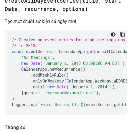
createAllDayEventSeries(
title
,
start
Date
,
recurrence
,
options)
Tạo một chuỗi sự kiện cả ngày mới.
// Creates an event series for a no-meetings day, 
// in 2013.
const
eventSeries
=
CalendarApp
.
getDefaultCalendar
'No Meetings'
,
new
Date
(
'January 2, 2013 03:00:00 PM EST'
),
CalendarApp
.
newRecurrence
()
.
addWeeklyRule
()
.
onlyOnWeekday
(
CalendarApp
.
Weekday
.
WEDNESD
.
until
(
new
Date
(
'January 1, 2014'
)),
{
guests
:
'everyone@example.com'
},
);
Logger
.
log
(
`Event Series ID: 
${
eventSeries
.
getId
()
Thông số