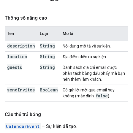
Thông số nâng cao
Tên
Loại
Mô tả
description
String
Nội dung mô tả về sự kiện.
location
String
Địa điểm diễn ra sự kiện.
guests
String
Danh sách địa chỉ email được
phân tách bằng dấu phẩy mà bạn
nên thêm làm khách.
send
Invites
Boolean
Có gửi lời mời qua email hay
false
không (mặc định:
).
Cầu thủ trả bóng
CalendarEvent
– Sự kiện đã tạo.