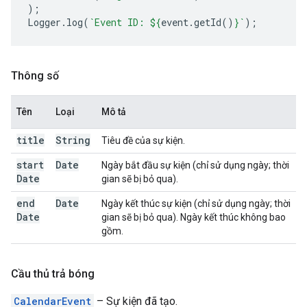
);
Logger
.
log
(
`Event ID: 
${
event
.
getId
()
}
`
);
Thông số
Tên
Loại
Mô tả
title
String
Tiêu đề của sự kiện.
start
Date
Ngày bắt đầu sự kiện (chỉ sử dụng ngày; thời
Date
gian sẽ bị bỏ qua).
end
Date
Ngày kết thúc sự kiện (chỉ sử dụng ngày; thời
Date
gian sẽ bị bỏ qua). Ngày kết thúc không bao
gồm.
Cầu thủ trả bóng
CalendarEvent
– Sự kiện đã tạo.