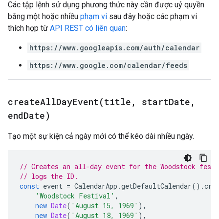
Các tập lệnh sử dụng phương thức này cần được uỷ quyền
bằng một hoặc nhiều
phạm vi
sau đây hoặc các phạm vi
thích hợp từ
API REST có liên quan
:
https://www.googleapis.com/auth/calendar
https://www.google.com/calendar/feeds
createAllDayEvent(
title
,
start
Date
,
end
Date)
Tạo một sự kiện cả ngày mới có thể kéo dài nhiều ngày.
// Creates an all-day event for the Woodstock fest
// logs the ID.
const
event
=
CalendarApp
.
getDefaultCalendar
().
cre
'Woodstock Festival'
,
new
Date
(
'August 15, 1969'
),
new
Date
(
'August 18, 1969'
),