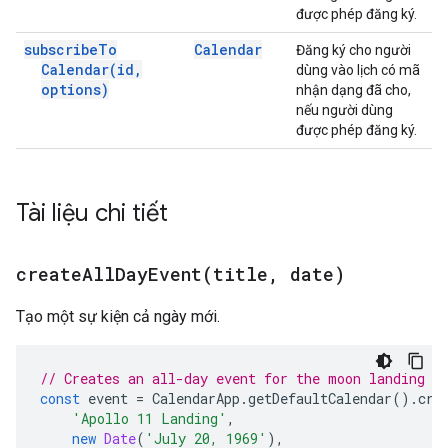
được phép đăng ký.
subscribe
To
Calendar
Đăng ký cho người
Calendar(
id
,
dùng vào lịch có mã
options)
nhận dạng đã cho,
nếu người dùng
được phép đăng ký.
Tài liệu chi tiết
createAllDayEvent(
title
,
date)
Tạo một sự kiện cả ngày mới.
// Creates an all-day event for the moon landing a
const
event
=
CalendarApp
.
getDefaultCalendar
().
cre
'Apollo 11 Landing'
,
new
Date
(
'July 20, 1969'
),