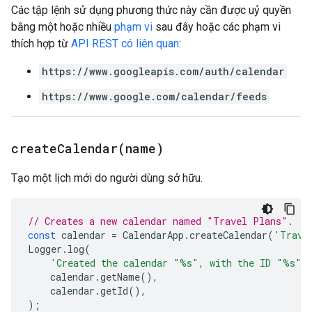
Các tập lệnh sử dụng phương thức này cần được uỷ quyền
bằng một hoặc nhiều
phạm vi
sau đây hoặc các phạm vi
thích hợp từ
API REST có liên quan
:
https://www.googleapis.com/auth/calendar
https://www.google.com/calendar/feeds
createCalendar(
name)
Tạo một lịch mới do người dùng sở hữu.
// Creates a new calendar named "Travel Plans".
const
calendar
=
CalendarApp
.
createCalendar
(
'Trave
Logger
.
log
(
'Created the calendar "%s", with the ID "%s".
calendar
.
getName
(),
calendar
.
getId
(),
);