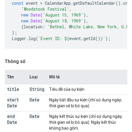
const
event
=
CalendarApp
.
getDefaultCalendar
().
cre
'Woodstock Festival'
,
new
Date
(
'August 15, 1969'
),
new
Date
(
'August 18, 1969'
),
{
location
:
'Bethel, White Lake, New York, U.S.
);
Logger
.
log
(
`Event ID: 
${
event
.
getId
()
}
`
);
Thông số
Tên
Loại
Mô tả
title
String
Tiêu đề của sự kiện.
start
Date
Ngày bắt đầu sự kiện (chỉ sử dụng ngày;
Date
thời gian sẽ bị bỏ qua).
end
Date
Ngày kết thúc sự kiện (chỉ sử dụng ngày;
Date
thời gian sẽ bị bỏ qua). Ngày kết thúc
không bao gồm.