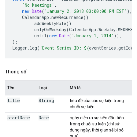
'No Meetings'
,
new
Date
(
'January 2, 2013 03:00:00 PM EST'
),
CalendarApp
.
newRecurrence
()
.
addWeeklyRule
()
.
onlyOnWeekday
(
CalendarApp
.
Weekday
.
WEDNESD
.
until
(
new
Date
(
'January 1, 2014'
)),
);
Logger
.
log
(
`Event Series ID: 
${
eventSeries
.
getId
()
Thông số
Tên
Loại
Mô tả
title
String
tiêu đề của các sự kiện trong
chuỗi sự kiện
start
Date
Date
ngày diễn ra sự kiện đầu tiên
trong chuỗi sự kiện (chỉ sử
dụng ngày; thời gian sẽ bị bỏ
qua)