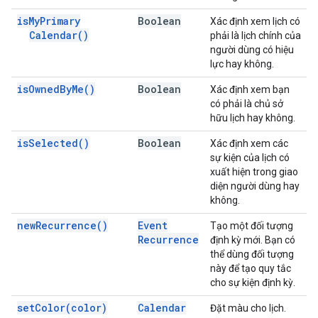
is
My
Primary
Boolean
Xác định xem lịch có
Calendar(
)
phải là lịch chính của
người dùng có hiệu
lực hay không.
is
Owned
By
Me(
)
Boolean
Xác định xem bạn
có phải là chủ sở
hữu lịch hay không.
is
Selected(
)
Boolean
Xác định xem các
sự kiện của lịch có
xuất hiện trong giao
diện người dùng hay
không.
new
Recurrence(
)
Event
Tạo một đối tượng
Recurrence
định kỳ mới. Bạn có
thể dùng đối tượng
này để tạo quy tắc
cho sự kiện định kỳ.
set
Color(
color)
Calendar
Đặt màu cho lịch.