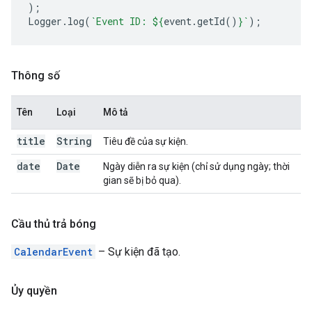
);
Logger
.
log
(
`Event ID: 
${
event
.
getId
()
}
`
);
Thông số
Tên
Loại
Mô tả
title
String
Tiêu đề của sự kiện.
date
Date
Ngày diễn ra sự kiện (chỉ sử dụng ngày; thời
gian sẽ bị bỏ qua).
Cầu thủ trả bóng
CalendarEvent
– Sự kiện đã tạo.
Ủy quyền