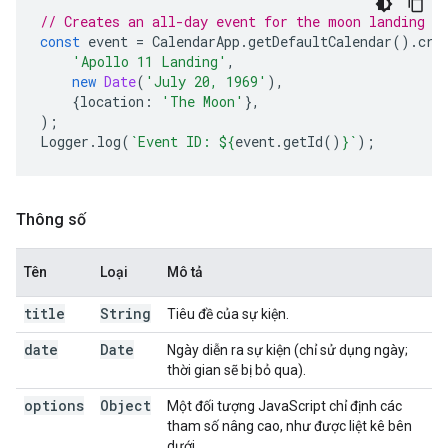
// Creates an all-day event for the moon landing a
const
event
=
CalendarApp
.
getDefaultCalendar
().
cre
'Apollo 11 Landing'
,
new
Date
(
'July 20, 1969'
),
{
location
:
'The Moon'
},
);
Logger
.
log
(
`Event ID: 
${
event
.
getId
()
}
`
);
Thông số
Tên
Loại
Mô tả
title
String
Tiêu đề của sự kiện.
date
Date
Ngày diễn ra sự kiện (chỉ sử dụng ngày;
thời gian sẽ bị bỏ qua).
options
Object
Một đối tượng JavaScript chỉ định các
tham số nâng cao, như được liệt kê bên
dưới.