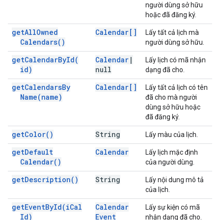
người dùng sở hữu
hoặc đã đăng ký.
get
All
Owned
Calendar[]
Lấy tất cả lịch mà
Calendars(
)
người dùng sở hữu.
get
Calendar
By
Id(
Calendar
|
Lấy lịch có mã nhận
id)
null
dạng đã cho.
get
Calendars
By
Calendar[]
Lấy tất cả lịch có tên
Name(
name)
đã cho mà người
dùng sở hữu hoặc
đã đăng ký.
get
Color(
)
String
Lấy màu của lịch.
get
Default
Calendar
Lấy lịch mặc định
Calendar(
)
của người dùng.
get
Description(
)
String
Lấy nội dung mô tả
của lịch.
get
Event
By
Id(
i
Cal
Calendar
Lấy sự kiện có mã
Id)
Event
nhận dạng đã cho.