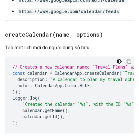
https://www.googleapis.com/auth/calendar
https://www.google.com/calendar/feeds
createCalendar(
name
,
options)
Tạo một lịch mới do người dùng sở hữu.
// Creates a new calendar named "Travel Plans" wit
const
calendar
=
CalendarApp
.
createCalendar
(
'Trave
description
:
'A calendar to plan my travel sched
color
:
CalendarApp
.
Color
.
BLUE
,
});
Logger
.
log
(
'Created the calendar "%s", with the ID "%s".
calendar
.
getName
(),
calendar
.
getId
(),
);