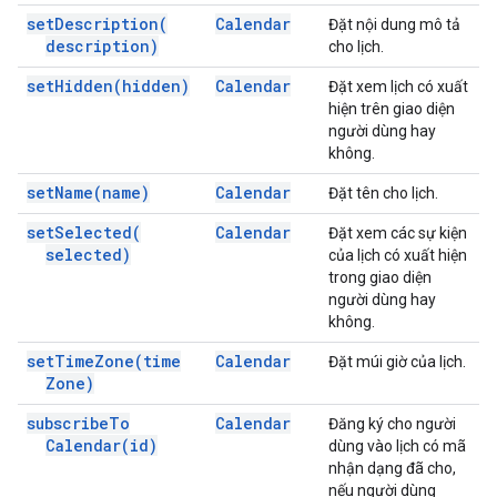
set
Description(
Calendar
Đặt nội dung mô tả
description)
cho lịch.
set
Hidden(
hidden)
Calendar
Đặt xem lịch có xuất
hiện trên giao diện
người dùng hay
không.
set
Name(
name)
Calendar
Đặt tên cho lịch.
set
Selected(
Calendar
Đặt xem các sự kiện
selected)
của lịch có xuất hiện
trong giao diện
người dùng hay
không.
set
Time
Zone(
time
Calendar
Đặt múi giờ của lịch.
Zone)
subscribe
To
Calendar
Đăng ký cho người
Calendar(
id)
dùng vào lịch có mã
nhận dạng đã cho,
nếu người dùng