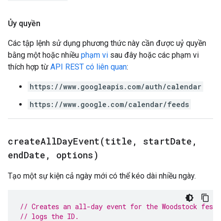
Ủy quyền
Các tập lệnh sử dụng phương thức này cần được uỷ quyền
bằng một hoặc nhiều
phạm vi
sau đây hoặc các phạm vi
thích hợp từ
API REST có liên quan
:
https://www.googleapis.com/auth/calendar
https://www.google.com/calendar/feeds
createAllDayEvent(
title
,
start
Date
,
end
Date
,
options)
Tạo một sự kiện cả ngày mới có thể kéo dài nhiều ngày.
// Creates an all-day event for the Woodstock fest
// logs the ID.