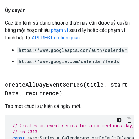
Ủy quyền
Các tập lệnh sử dụng phương thức này cần được uỷ quyền
bằng một hoặc nhiều
phạm vi
sau đây hoặc các phạm vi
thích hợp từ
API REST có liên quan
:
https://www.googleapis.com/auth/calendar
https://www.google.com/calendar/feeds
createAllDayEventSeries(
title
,
start
Date
,
recurrence)
Tạo một chuỗi sự kiện cả ngày mới.
// Creates an event series for a no-meetings day, 
// in 2013.
const
eventSeries
=
CalendarApp
.
getDefaultCalendar