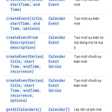
start
Time
,
end
Event
mới.
Time)
create
Event(
title
,
Calendar
Tạo một sự kiện
start
Time
,
end
Event
mới.
Time
,
options)
create
Event
From
Calendar
Tạo một sự kiện từ
Description(
Event
nội dung mô tả tuỳ
description)
ý.
create
Event
Series(
Calendar
Tạo một chuỗi sự
title
,
start
Event
kiện mới.
Time
,
end
Time
,
Series
recurrence)
create
Event
Series(
Calendar
Tạo một chuỗi sự
title
,
start
Event
kiện mới.
Time
,
end
Time
,
Series
recurrence
,
options)
get
All
Calendars(
)
Calendar[]
Lấy tất cả lịch mà