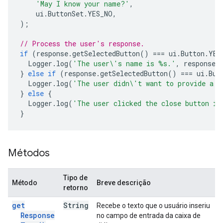
'May I know your name?'
,
ui
.
ButtonSet
.
YES_NO
,
);
// Process the user's response.
if
(
response
.
getSelectedButton
()
===
ui
.
Button
.
YES
Logger
.
log
(
'The user\'s name is %s.'
,
response
.
}
else
if
(
response
.
getSelectedButton
()
===
ui
.
But
Logger
.
log
(
'The user didn\'t want to provide a n
}
else
{
Logger
.
log
(
'The user clicked the close button in
}
Métodos
Tipo de
Método
Breve descrição
retorno
get
String
Recebe o texto que o usuário inseriu
Response
no campo de entrada da caixa de