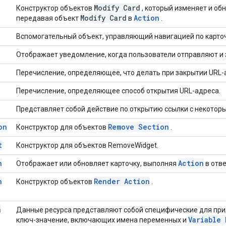
Modify Card
Конструктор объектов
, который изменяет и об
Modify Card
Action
передавая объект
в
.
Вспомогательный объект, управляющий навигацией по карто
Отображает уведомление, когда пользователи отправляют и 
Перечисление, определяющее, что делать при закрытии URL-
Перечисление, определяющее способ открытия URL-адреса.
Представляет собой действие по открытию ссылки с некотор
on
Remove Section
Конструктор для объектов
.
t
Конструктор для объектов RemoveWidget.
n
Action
Отображает или обновляет карточку, выполняя
в отве
n
Render Action
Конструктор объектов
.
a
Данные ресурса представляют собой специфические для пр
Variable 
ключ-значение, включающих имена переменных и