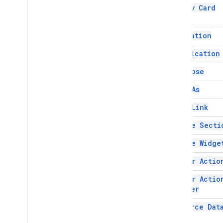
Modify Card
Addon
Compose
Ui
Action
Type
Basic
Data
Type
Composed
Email
Type
Navigation
Тип содержимого
Notification
КонецНавигации
ОшибкаДействие
On Close
Возможность повторного
Open As
выполнения ошибки
Font
Weight
Open Link
ТипСписка
Remove Secti
При закрытии
Открыть как
Remove Widge
Send
Status
Render Actio
стиль текста
Упдейдрафтбодитипе
Render Actio
Validation
Error
Severity
Builder
Карта
Resource Dat
Данные конференции
Манифест