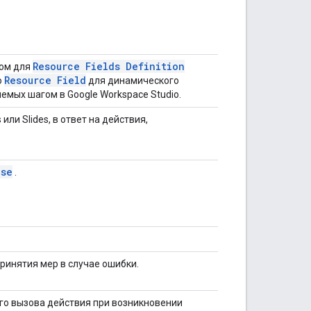
Resource Fields Definition
том для
Resource Field
о
для динамического
мых шагом в Google Workspace Studio.
или Slides, в ответ на действия,
nse
.
инятия мер в случае ошибки.
о вызова действия при возникновении