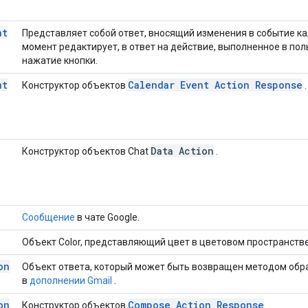
nt
Представляет собой ответ, вносящий изменения в событие ка
момент редактирует, в ответ на действие, выполненное в по
нажатие кнопки.
nt
Calendar Event Action Response
Конструктор объектов
.
Data Action
Конструктор объектов Chat
.
Сообщение
в чате Google.
Объект Color, представляющий цвет в цветовом пространств
on
Объект ответа, который может быть возвращен методом обр
в
дополнении Gmail
.
on
Compose Action Response
Конструктор объектов
.