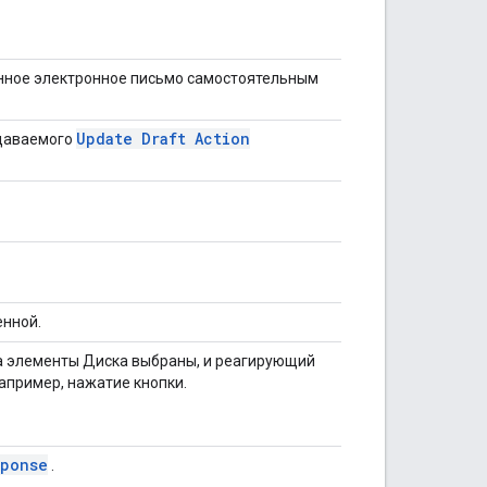
енное электронное письмо самостоятельным
Update Draft Action
здаваемого
енной.
да элементы Диска выбраны, и реагирующий
апример, нажатие кнопки.
sponse
.