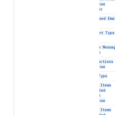
Response
Dynamic
Resource
Definition
Builder
Editor
File
Scope
Action
Response
Composed Ema
Editor
File
Scope
Action
Response
Builder
Type
Host
App
Action
Content Type
Гиперссылка
ВставитьРаздел
Create Messa
ВставитьВиджет
Action
Связь
СсылкаПредварительный
Data Actions
просмотр
Response
List
Container
Data Type
List
Item
ИзменитьКарту
Drive Items
Навигация
Selected
Уведомление
Action
Response
Открыть ссылку
УдалитьРаздел
Drive Items
УдалитьВиджет
Selected