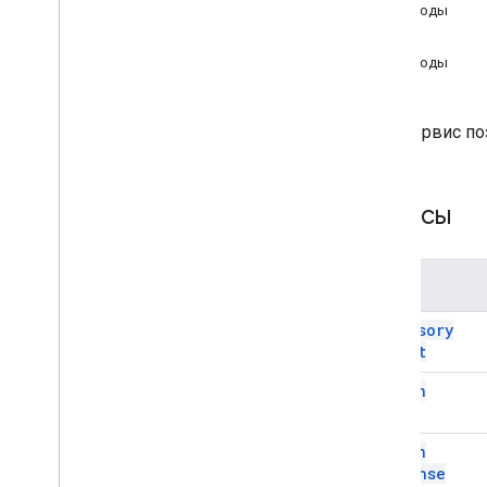
Формы
Методы
Gmail
Action
Листы
Методы
Слайды
Рабочая среда
Этот сервис по
Более
.
.
.
Другие сервисы Google
Классы
Google Analytics
Google Maps
Google Translate
Имя
Vertex AI
You
Tube
Accessory
Более
.
.
.
Widget
Action
Коммунальные услуги
API и подключение к базе данных
Удобство использования и
Action
оптимизация данных
Response