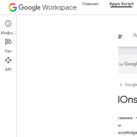
Главная
Apps Script
Workspace
Apps Script
Информация
Обзор
Руководства
Справочные материалы
П
Чат
API
Обзор
Главная
Googl
Сервисы Google Workspace
Add
Ons
Консоль администратора
Calendar
Чат
Содержание
Документация
Классы
Drive
AccessoryWidge