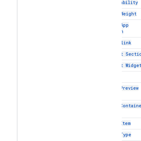
Retryability
Упдейдрафтактионреспонс
Font Weight
Упдейдрафтактионреспондерб
уилдер
Host App
Update
Draft
Bcc
Recipients
Action
Action
ОбновлениеДрафтБодиАкшен
Hyperlink
Update
Draft
Cc
Recipients
Action
Update
Draft
Subject
Action
Insert Secti
Упдейдрафттореципиентсактио
н
Insert Widge
Update
Inline
Preview
Action
Link
ОбновлениеСообщенияДействи
е
Link Preview
ОбновлениеВиджета
Value
Metadata
List Contain
ПеременныеДанные
Workflow
Action
Workflow
Text
Format
List Item
Workflow
Validation
Error
Action
List Type
Перечисления