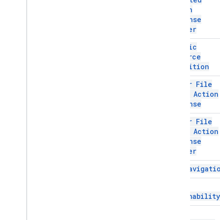
Render
Action
,
Render
Action
Action
Response
Render
Action
Builder
,
Render
Action
Builder
Builder
Resource
Data
Dynamic
Resource
Field
Resource
Resource
Fields
Definition
Definition
Retrieved
Action
Resource
Retrieved
Action
Editor File
Scope Action
тип ресурса
Response
Return
Element
Error
Action
ВозвратВыходныхПеременных
Editor File
Действие
Scope Action
Save
Workflow
Action
Response
Styled
Text
Builder
Text
Format
Chip
End Navigati
Text
Format
Element
Text
Format
Icon
Error
Actionability
Метка времени
Universal
Action
Response
Error
Universal
Action
Response
Builder