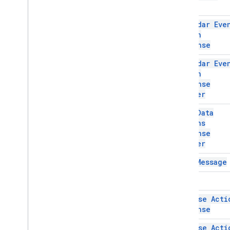
Action
Response
Builder
Type
Addon
Compose
Ui
Action
Calendar Eve
Response
Action
Addon
Compose
Ui
Action
Response
Response
Builder
Вложение
Calendar Eve
КалендарьEvent
Action
Response
Action
КалендарьEvent
Action
Response
Response
Builder
Builder
Chat
Data
Actions
Response
Builder
Chat Data
ЧатСообщение
Actions
Цвет
Response
Compose
Action
Response
Builder
Compose
Action
Response
Builder
Chat Message
Действие Create
Message
Data
Actions
Response
Color
Тип данных
Compose Acti
Drive
Items
Selected
Action
Response
Response
Drive
Items
Selected
Action
Compose Acti
Response
Builder