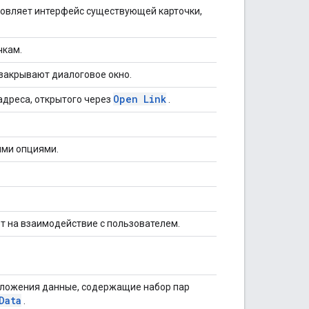
новляет интерфейс существующей карточки,
чкам.
закрывают диалоговое окно.
Open Link
адреса, открытого через
.
ыми опциями.
т на взаимодействие с пользователем.
иложения данные, содержащие набор пар
Data
.