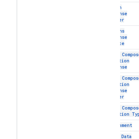
HTML и контент
Action
Выполнение скрипта и информация
Response
Builder
Ресурсы проекта сценария
Add Ons
Триггеры и события автоматизации
Response
Манифест
Service
Квоты и лимиты
Addon Compos
Ui Action
Дополнения Google Workspace
Response
Сервисы
Ответ на дополнения
,
Ответ на
Addon Compos
дополнения
Ui Action
Обзор
Response
Аддонсреспонссервице
,
Builder
аддонсреспонссервице
Addon Compos
Классы
Ui Action Ty
АксессуарВиджет
Attachment
Действие
ДействиеОтвет
Basic Data