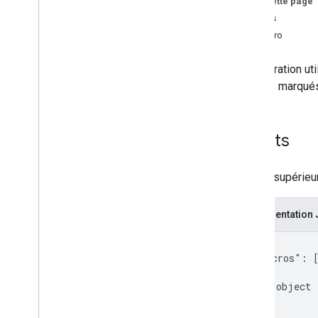
Sur cette page
Forms
Sheets
Gmail
Macro
Sheets
Slides
Configuration uti
Espace de travail
champs marqu
Plus
.
.
.
Autres services Google
Sheets
Google Analytics
Google Maps
Google Translate
Niveau supérieur
Vertex AI
You
Tube
Représentation
Plus
.
.
.
{

  "macros": [
Services publics
    {

Connexions API et bases de données
      object 
Ergonomie des données et
    }

optimisation
  ]
