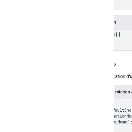
Contenu HTML
}
Informations sur l'exécution du script
Ressources du projet de script
Champs
Déclencheurs et événements
d'automatisation
macros[]
Fichier manifeste
Aperçu
Bibliothèques et services avancés
Applications Web et exécutables
Macro
d'API
Macros Sheets
Configuration d
Ajouter des URL à la liste
d'autorisation
Représentation
Quotas et limites
{

Modules complémentaires
  "defaultSho
Google Workspace
  "functionNa
Services
  "menuName":
Fichier manifeste
}