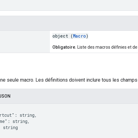
object (
Macro
)
Obligatoire.
Liste des macros définies et de
'une seule macro. Les définitions doivent inclure tous les cha
 JSON
rtcut": string,

me": string,

 string
