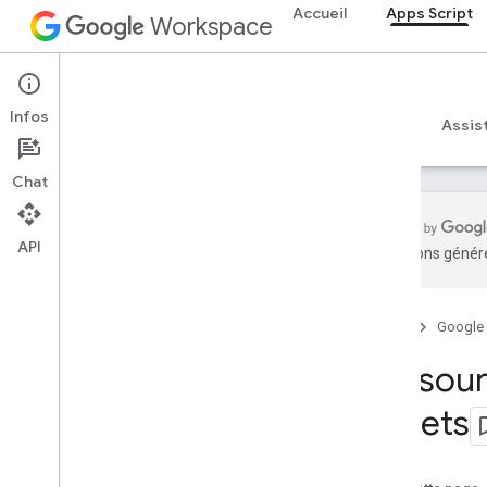
Accueil
Apps Script
Workspace
Apps Script
Infos
Aperçu
Guides
Référence
Exemples
Assis
Chat
API
traductions généré
Aperçu
Accueil
Google
Services Google Workspace
console d'administration
Ressour
Calendar
Sheets
Chat
Docs
Drive