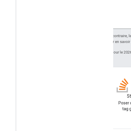
Sauf indication contraire, 
Apache 2.0
. Pour en savoir
Dernière mise à jour le 202
Blog
S
Lire le blog des développeurs
Poser 
Google Workspace
tag 