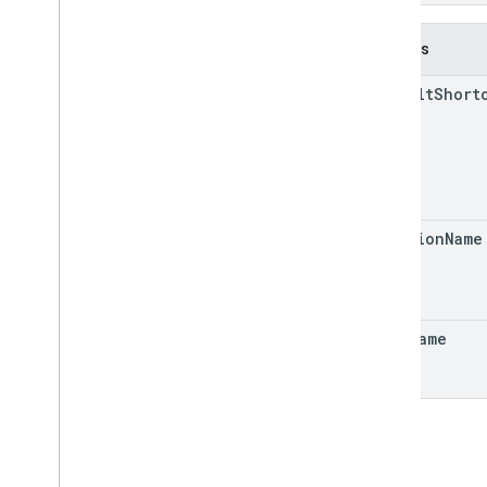
API des modules complémentaires
Champs
API Apps Script
v1
default
Short
Bibliothèques clientes
function
Name
menu
Name