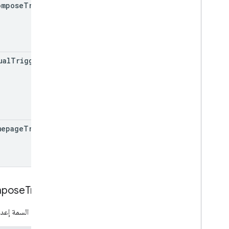
ompose
Trigger
واجهة برمجة التطبيقات لبرمجة التطبيقات
v1
مكتبات العملاء
ual
Triggers[]
mepage
Trigger
pose
Trigger
تمثّل هذه السمة إعدا