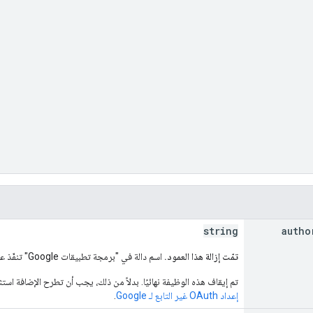
string
autho
تمّت إزالة هذا العمود.
اسم دالة في "برمجة تطبيقات Google" تنفّذ عمليات التحقّق من التفويض التابع لجهات خارجية
تم إيقاف هذه الوظيفة نهائيًا. بدلاً من ذلك، يجب أن تطرح الإضافة است
إعداد OAuth غير التابع لـ Google
.