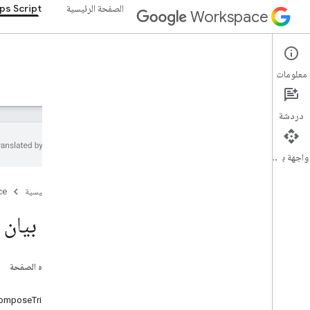
الصفحة الرئيسية
ps Script
Workspace
Apps Script
معلومات
نظرة عامة
الأدلة
المرجع
نماذج
الدعم
دردشة
واجهة برمجة التطبيقات
نظرة عامة
الصفحة الرئيسية
ce
خدمات Google Workspace
مورد بيان Gmail
وحدة تحكّم المشرف
Calendar
دردشة
على هذه الصفحة
المستندات
Gmail
Drive
omposeTrigger