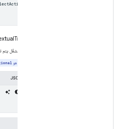
lect
Actions[]
xtual
Trigger
إعدادات مشغّل يتم تنشيطه عن
المعيار الوحيد هو
tional
تمثيل JSON
الحقول