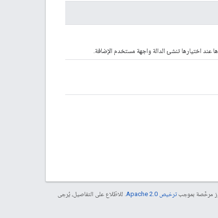
ا عند اختيارها تنشئ الدالة واجهة مستخدم الإضافة.
موز مرخّصة بموجب
ترخيص Apache 2.0‏
. للاطّلاع على التفاصيل، يُرجى