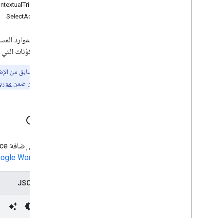
نماذج
ntextualTrigger
Gmail
SelectAction
جداول البيانات
عروض تقديمية
إعدادات الموارد ال
Workspace
جميع المكوّنات التي
المزيد
.
.
.
كان الإصدار السابق من الإ
خدمات أخرى من Google
المكافئة متوفّرة الآن ضمن
مورد 
Google Analytics
Google Maps
Gmail
Google Translate
Vertex AI
You
Tube
إعداد بيان إضافة Google Workspace الخاص بإضافات Gmail لمزيد من التفاصيل، يُرجى الاطّلاع على مقالة
المزيد
.
.
.
ogle Workspace
خدمات المرافق
تمثيل JSON
اتصالات واجهة برمجة التطبيقات وقاعدة البيانات
قابلية استخدام البيانات وتحسينها
HTML & content