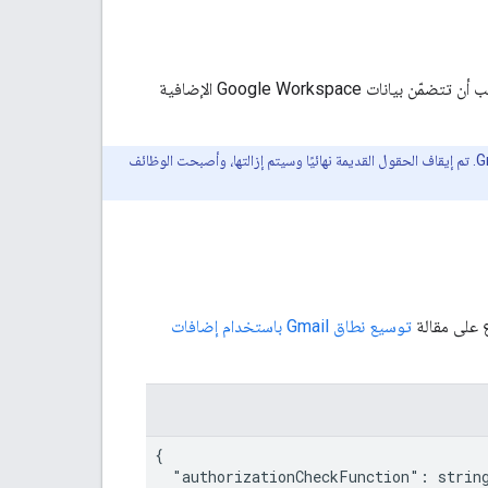
وسلوكها في Gmail يجب أن تتضمّن بيانات Google Workspace الإضافية
، يستخدم هذا المورد لتحديد جميع سلوكيات إضافة ميزات Gmail. تم إيقاف الحقول القديمة نهائيًا وسيتم إزالتها، وأصبحت الوظائف
توسيع نطاق Gmail باستخدام إضافات
{

  "authorizationCheckFunction": string