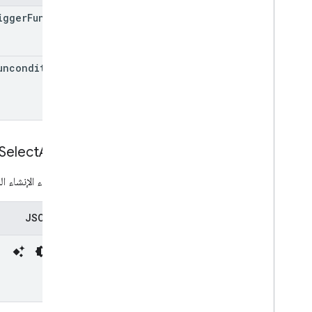
igger
Function
unconditional
Select
Action
إعداد إجراء الإنشاء
تمثيل JSON