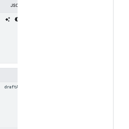
تمثيل JSON
الحقول
draft
Access