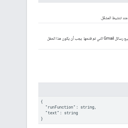
عند تنشيط المشغّل.
تحدّد هذه السمة أنّ المشغّل يتم تفعيله لجميع رسائل Gmail التي تم فتحها. يجب أن يكون هذا الحقل
{

  "runFunction": string,

  "text": string

}