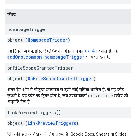
फ़ील्ड
homepage
Trigger
object (
HomepageTrigger
)
यह ट्रिगर फ़ंक्शन, होस्ट ऐप्लिकेशन में ऐड-ऑन का
होम पेज
बनाता है. यह
addOns.common.homepageTrigger
को बदल देता है.
on
File
Scope
Granted
Trigger
object (
OnFileScopeGrantedTrigger
)
अगर ऐड-ऑन में मौजूदा दस्तावेज़ से जुड़ी कोई सुविधा शामिल है, तो यह इवेंट
drive.file
ज़रूरी है
. यह इवेंट तब ट्रिगर होता है, जब उपयोगकर्ता
स्कोप को
अनुमति देता है.
link
Preview
Triggers[]
object (
LinkPreviewTriggers
)
लिंक की झलक दिखाने के लिए ज़रूरी है.
Google Docs, Sheets या Slides