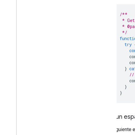
/**
 * Get
 * @pa
 */
functi
try
co
co
co
}
ca
//
co
}
}
Crea un esp
En el siguiente 