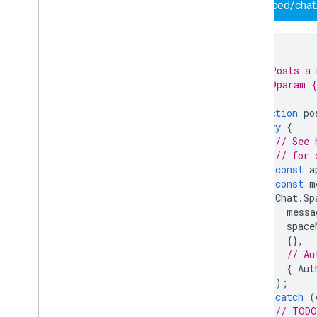
advanced/chat
/**
 * Posts a 
 * @param {
 */
function
po
try
{
// See 
// for 
const
a
const
m
Chat
.
Sp
messa
space
{},
// Au
{
Aut
);
}
catch
(
// TODO