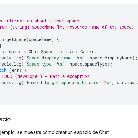
s information about a Chat space.
ram {string} spaceName The resource name of the space.
on
getSpace
(
spaceName
)
{
{
nst
space
=
Chat
.
Spaces
.
get
(
spaceName
);
nsole
.
log
(
"Space display name: %s"
,
space
.
displayName
);
nsole
.
log
(
"Space type: %s"
,
space
.
spaceType
);
tch
(
err
)
{
 TODO (developer) - Handle exception
nsole
.
log
(
"Failed to get space with error %s"
,
err
.
mess
acio
ejemplo, se muestra cómo crear un espacio de Chat.