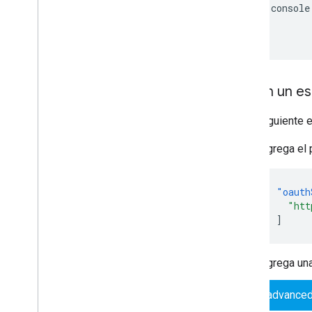
console
}
}
Obtén un es
En el siguiente
Agrega el 
"oauth
"htt
]
Agrega una
advanced