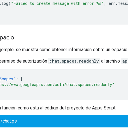
.
log
(
"Failed to create message with error %s"
,
err
.
mess
pacio
 ejemplo, se muestra cómo obtener información sobre un espacio 
permiso de autorización
chat.spaces.readonly
al archivo
ap
Scopes"
:
[
ps://www.googleapis.com/auth/chat.spaces.readonly"
 función como esta al código del proyecto de Apps Script:
/chat.gs