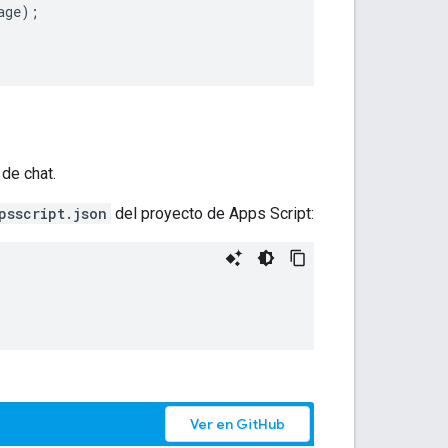
age
);
de chat.
psscript.json
del proyecto de Apps Script:
Ver en GitHub