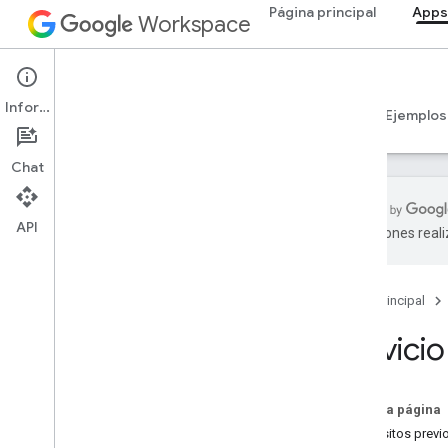
Página principal
Apps
Workspace
Apps Script
Información
Descripción general
Guías
Referencia
Ejemplos
Chat
API
traducciones real
Descripción general
Página principal
Servicios de Google Workspace
Consola del administrador
Servici
Calendar
Chat
Servicios avanzados
En esta página
Chat API
Requisitos previ