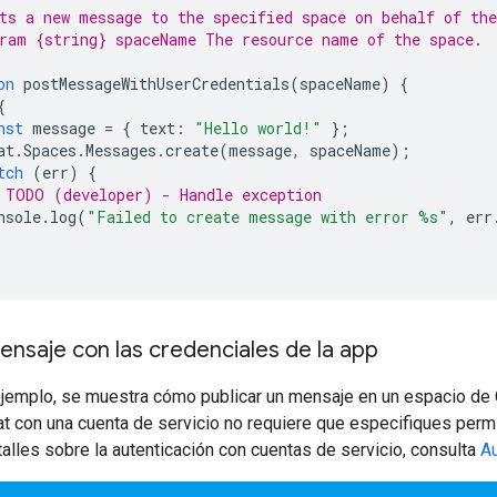
ts a new message to the specified space on behalf of the
ram {string} spaceName The resource name of the space.
on
postMessageWithUserCredentials
(
spaceName
)
{
{
nst
message
=
{
text
:
"Hello world!"
};
at
.
Spaces
.
Messages
.
create
(
message
,
spaceName
);
tch
(
err
)
{
 TODO (developer) - Handle exception
nsole
.
log
(
"Failed to create message with error %s"
,
err
ensaje con las credenciales de la app
ejemplo, se muestra cómo publicar un mensaje en un espacio de C
t con una cuenta de servicio no requiere que especifiques perm
alles sobre la autenticación con cuentas de servicio, consulta
Au