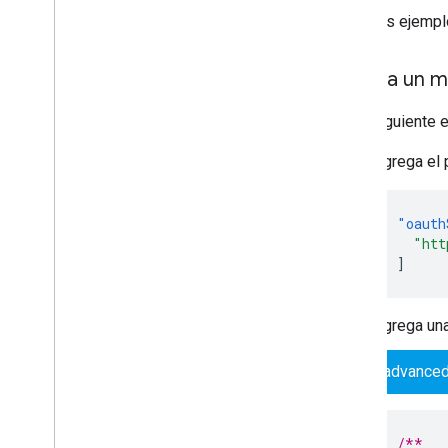
Bibliotecas cliente
En estos ejempl
Publica un m
En el siguiente 
Agrega el 
"oauth
"htt
]
Agrega una
advanced
/**