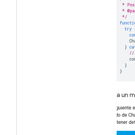
 * Pos
 * @pa
 */
functi
try
co
Ch
}
ca
//
co
}
}
Publica un m
En el siguiente 
avanzado de Cha
Para obtener det