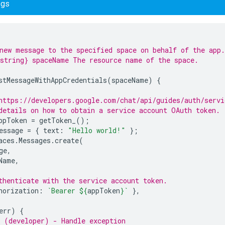
.gs
new message to the specified space on behalf of the app.
string} spaceName The resource name of the space.
stMessageWithAppCredentials
(
spaceName
)
{
https://developers.google.com/chat/api/guides/auth/servi
details on how to obtain a service account OAuth token.
ppToken
=
getToken_
();
essage
=
{
text
:
"Hello world!"
};
aces
.
Messages
.
create
(
ge
,
Name
,
thenticate with the service account token.
horization
:
`Bearer 
${
appToken
}
`
},
err
)
{
 (developer) - Handle exception