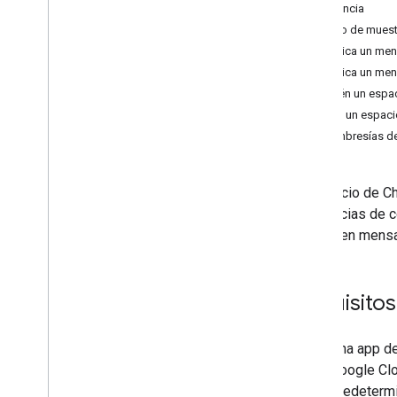
Documentos
Referencia
Drive
Código de muest
Formularios
Publica un men
Gmail
Publica un men
Hojas de cálculo
Obtén un espa
Presentaciones
Crea un espaci
Lugar de trabajo
Membresías de 
Más
.
.
.
El servicio de C
Otros servicios de Google
secuencias de c
Google Analytics
publiquen mensaj
Google Maps
Google Translate
Vertex AI
Requisitos
You
Tube
Más
.
.
.
Una app de
Servicios de servicios públicos
Google Clo
Conexiones de base de datos de API
predetermi