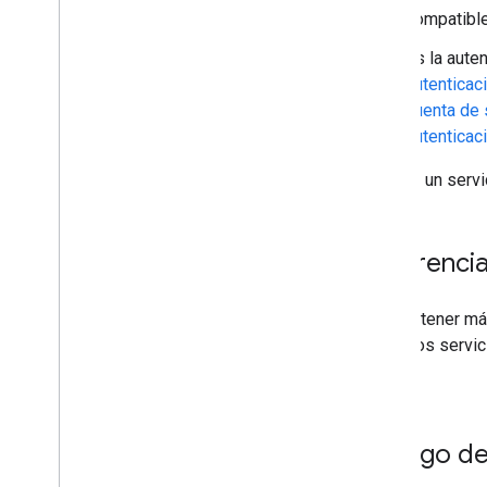
Usabilidad y optimización de datos
compatible
Contenido &HTML
Es la aute
Información sobre la ejecución de la
secuencia de comandos
autenticac
cuenta de 
Recursos del proyecto de
autenticac
secuencia de comandos
Activadores y eventos de
Este es un serv
automatización
Manifiesto
Cuotas y límites
Referenci
Complementos de Google
Workspace
Para obtener más
Servicios
todos los servi
Manifiesto
pública.
API de complementos
API de Apps Script
Código de
v1