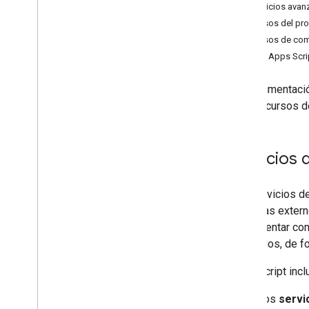
Formularios
Servicios ava
Gmail
Recursos del pr
Hojas de cálculo
Recursos de co
Presentaciones
API de Apps Scri
Lugar de trabajo
Más
.
.
.
La documentació
y los recursos d
Otros servicios de Google
Google Analytics
Google Maps
Servicios 
Google Translate
Vertex AI
Los servicios d
You
Tube
sistemas externo
Más
.
.
.
implementar con
asociados, de f
Servicios de servicios públicos
Conexiones de base de datos de API
Apps Script incl
Usabilidad y optimización de datos
Los
servi
Contenido &HTML