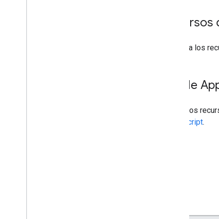
Recursos 
Consulta los re
API de App
Usa estos recur
Apps Script
.