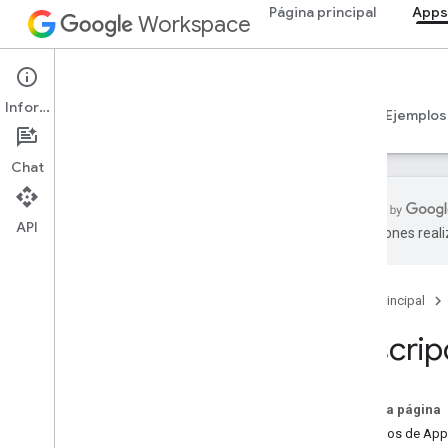
Página principal
Apps
Workspace
Apps Script
Información
Descripción general
Guías
Referencia
Ejemplos
Chat
API
traducciones real
Descripción general
Página principal
Servicios de Google Workspace
Consola del administrador
Descripc
Calendar
Chat
Documentos
En esta página
Drive
Servicios de App