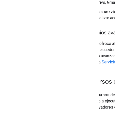
Drive, Gma
Información sobre la ejecución de la
secuencia de comandos
Los
servic
realizar a
Recursos del proyecto de
secuencia de comandos
Activadores y eventos de
Servicios a
automatización
Manifiesto
Google ofrece a
Cuotas y límites
permite acceder
servicio avanzad
Complementos de Google
consulta
Servic
Workspace
Servicios
Manifiesto
Recursos 
API de complementos
API de Apps Script
Los recursos de
v1
ayudarlo a ejecu
Bibliotecas cliente
los activadores 