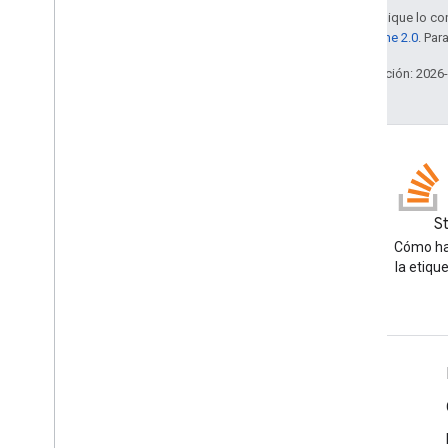
Salvo que se indique lo con
la
licencia Apache 2.0
. Par
Última actualización: 2026
Blog
S
Lea el blog de Google
Cómo ha
Workspace Developers
la etiqu
Google Workspace for Developers
Descripción general de la plataforma
Productos para desarrolladores