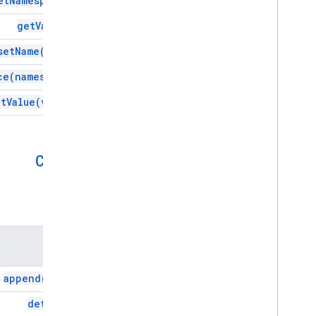
et
Namespace(
)
get
Value(
)
set
Name(
name)
ce(
namespace)
et
Value(
value)
Cdata
الطُرق
الطريقة
append(
text)
detach(
)