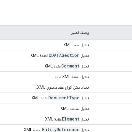
وصف قصير
تمثيل لسمة XML
CDATASection
تمثيل
لعقدة XML
Comment
تمثيل
عقدة XML
تمثيل لعقدة XML عامة.
تعداد يمثّل أنواع عقد محتوى XML.
Document
Type
تمثيل
عقدة XML
تمثيل لمستند XML
Element
تمثيل
عقدة XML
Entity
Reference
تمثيل
لعقدة XML