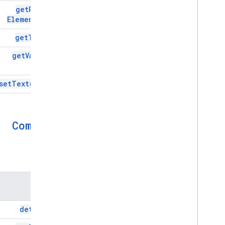
get
Parent
Element(
)
get
Text(
)
get
Value(
)
set
Text(
text)
Comment
الطُرق
الطريقة
detach(
)