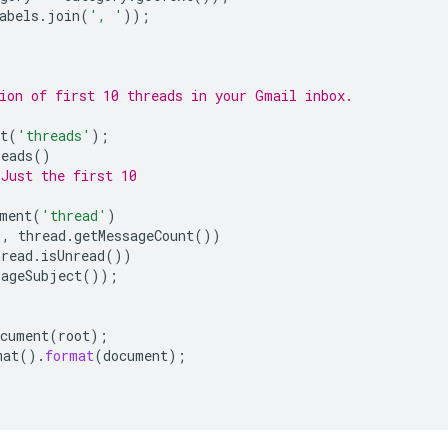
abels
.
join
(
', '
));
ion of first 10 threads in your Gmail inbox.
t
(
'threads'
);
reads
()
 Just the first 10
ment
(
'thread'
)
'
,
thread
.
getMessageCount
())
hread
.
isUnread
())
sageSubject
());
ocument
(
root
);
mat
().
format
(
document
);