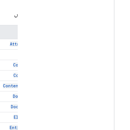
تعدادات
الدروس
Content
Type
HTML & content
تنفيذ وبرمجة النص البرمجي
الاسم
Attribute
موارد مشروع النصوص البرمجية
عمليات التشغيل المبرمَج والأحداث
Cdata
البيان
Comment
الحصص والحدود
Content
إضافات Google Workspace
Content
Type
الخدمات
البيان
Doc
Type
واجهة برمجة تطبيقات الإضافات
Document
واجهة برمجة التطبيقات لبرمجة التطبيقات
Element
v1
Entity
Ref
مكتبات العملاء