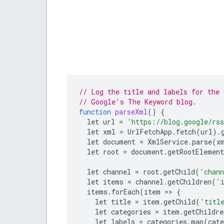
// Log the title and labels for the 
// Google's The Keyword blog.
function
parseXml
()
{
let
url
=
'https://blog.google/rs
let
xml
=
UrlFetchApp
.
fetch
(
url
).
let
document
=
XmlService
.
parse
(
x
let
root
=
document
.
getRootElement
let
channel
=
root
.
getChild
(
'chan
let
items
=
channel
.
getChildren
(
'
items
.
forEach
(
item
=
>
{
let
title
=
item
.
getChild
(
'titl
let
categories
=
item
.
getChildre
let
labels
=
categories
.
map
(
cate