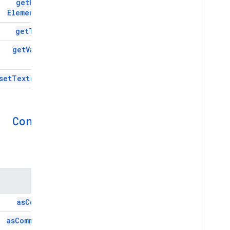
get
Parent
Element(
)
get
Text(
)
get
Value(
)
set
Text(
text)
Content
الطُرق
الطريقة
as
Cdata(
)
as
Comment(
)