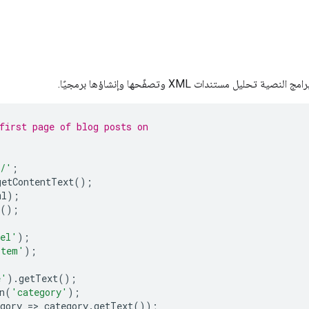
تحليل مستندات XML وتصفّحها وإنشاؤها برمجيًا.
first page of blog posts on
s/'
;
getContentText
();
ml
);
();
nel'
);
item'
);
e'
).
getText
();
n
(
'category'
);
gory
=
>
category
.
getText
());