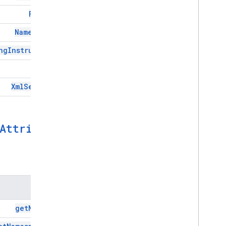
Format
Namespace
ng
Instruction
Text
Xml
Service
Attribute
الطُرق
الطريقة
get
Name(
)