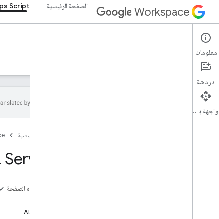
الصفحة الرئيسية
ps Script
Workspace
Apps Script
معلومات
نظرة عامة
الأدلة
المرجع
نماذج
الدعم
دردشة
واجهة برمجة التطبيقات
نظرة عامة
الصفحة الرئيسية
ce
خدمات Google Workspace
 Service
وحدة تحكّم المشرف
Calendar
دردشة
على هذه الصفحة
المستندات
الدروس
Drive
Attribute