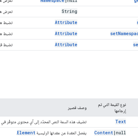
Namespace
|
null
g
تعرض هذه
String
تعرض هذه
Attribute
تضبط هذه
Attribute
set
Namespa
تضبط هذه
Attribute
s
تضبط قيم
نوع القيمة التي تم
وصف قصير
إرجاعها
Text
تضيف هذه السمة النص المحدّد إلى أي محتوى متوفّر في ا
Element
Content
|
null
يفصل العقدة عن عقدتها الرئيسية
.