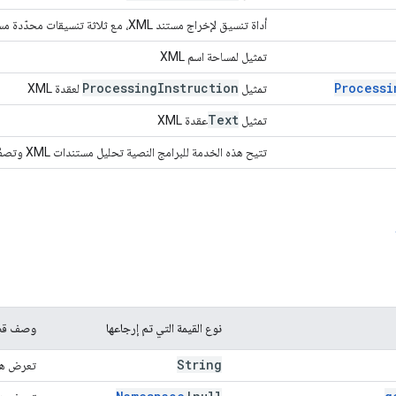
أداة تنسيق لإخراج مستند XML، مع ثلاثة تنسيقات محدّدة مسبقًا يمكن تخصيصها بشكل أكبر.
تمثيل لمساحة اسم XML
Processing
Instruction
Processi
تمثيل
لعقدة XML
Text
تمثيل
عقدة XML
تتيح هذه الخدمة للبرامج النصية تحليل مستندات XML وتصفّحها وإنشاؤها برمجيًا.
نوع القيمة التي تم إرجاعها
وصف قص
String
تعرض هذه