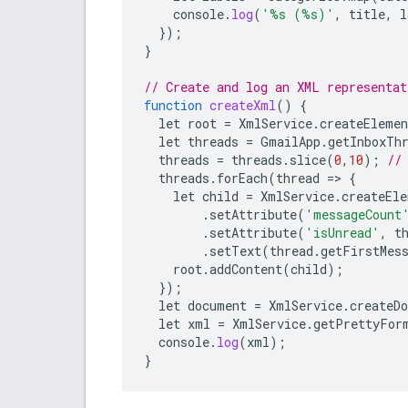
console
.
log
(
'%s (%s)'
,
title
,
l
});
}
// Create and log an XML representat
function
createXml
()
{
let
root
=
XmlService
.
createElemen
let
threads
=
GmailApp
.
getInboxTh
threads
=
threads
.
slice
(
0
,
10
);
//
threads
.
forEach
(
thread
=
>
{
let
child
=
XmlService
.
createEle
.
setAttribute
(
'messageCount
.
setAttribute
(
'isUnread'
,
t
.
setText
(
thread
.
getFirstMes
root
.
addContent
(
child
);
});
let
document
=
XmlService
.
createD
let
xml
=
XmlService
.
getPrettyFor
console
.
log
(
xml
);
}