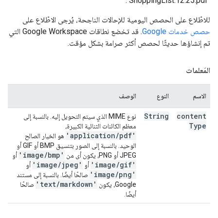
"ShoppingList.12.25.pdf".
للاطّلاع على الحصص اليومية للإحالات الناجحة، يُرجى الاطّلاع على
حصص خدمات Google
. قد تخضع نطاقات Google Workspace التي
تم إنشاؤها حديثًا لحصص أكثر صرامة بشكل مؤقت.
المَعلمات
الاسم
النوع
الوصف
String
content
نوع MIME الذي سيتم التحويل إليه. بالنسبة إلى
Type
معظم الكائنات الثنائية الكبيرة،
'application
/
pdf'
هو الخيار الصالح
الوحيد. بالنسبة إلى الصور بتنسيق BMP أو GIF أو
'image
/
bmp'
JPEG أو PNG، يكون أي من
أو
'image
/
jpeg'
'image
/
gif'
أو
أو
'image
/
png'
صالحًا أيضًا. بالنسبة إلى مستند
'text
/
markdown'
Google، يكون
صالحًا
أيضًا.