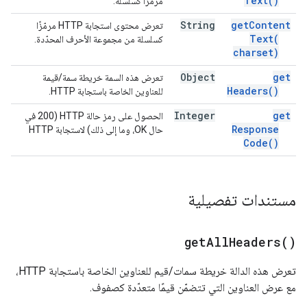
Text(
)
مرمّزًا كسلسلة.
String
get
Content
تعرض محتوى استجابة HTTP مرمّزًا
Text(
كسلسلة من مجموعة الأحرف المحدّدة.
charset)
Object
get
تعرض هذه السمة خريطة سمة/قيمة
Headers(
)
للعناوين الخاصة باستجابة HTTP.
Integer
get
الحصول على رمز حالة HTTP (200 في
Response
حال OK، وما إلى ذلك) لاستجابة HTTP
Code(
)
مستندات تفصيلية
get
All
Headers(
)
تعرض هذه الدالة خريطة سمات/قيم للعناوين الخاصة باستجابة HTTP،
مع عرض العناوين التي تتضمّن قيمًا متعدّدة كصفوف.