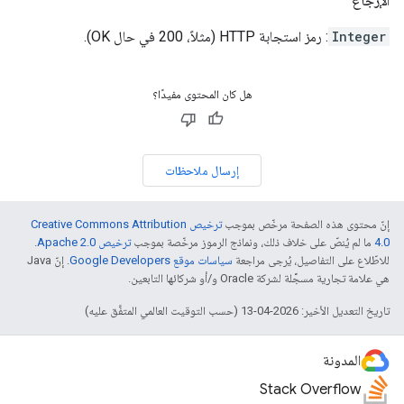
الإرجاع
Integer
: رمز استجابة HTTP (مثلاً، 200 في حال OK).
هل كان المحتوى مفيدًا؟
إرسال ملاحظات
إنّ محتوى هذه الصفحة مرخّص بموجب
ترخيص Creative Commons Attribution
4.0‏
ما لم يُنصّ على خلاف ذلك، ونماذج الرموز مرخّصة بموجب
ترخيص Apache 2.0‏
.
للاطّلاع على التفاصيل، يُرجى مراجعة
سياسات موقع Google Developers‏
. إنّ Java
هي علامة تجارية مسجَّلة لشركة Oracle و/أو شركائها التابعين.
تاريخ التعديل الأخير: 2026-04-13 (حسب التوقيت العالمي المتفَّق عليه)
المدونة
Stack Overflow