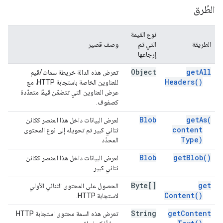
الطُرق
نوع القيمة
الطريقة
التي تم
وصف قصير
إرجاعها
Object
get
All
تعرض هذه الدالة خريطة سمات/قيم
Headers(
)
للعناوين الخاصة باستجابة HTTP، مع
عرض العناوين التي تتضمّن قيمًا متعدّدة
كصفوف.
Blob
get
As(
لعرض البيانات داخل هذا العنصر ككائن
content
ثنائي كبير تم تحويله إلى نوع المحتوى
Type)
المحدّد
Blob
get
Blob(
)
لعرض البيانات داخل هذا العنصر ككائن
ثنائي كبير.
Byte[]
get
الحصول على المحتوى الثنائي الأولي
Content(
)
لاستجابة HTTP.
String
get
Content
تعرض هذه السمة محتوى استجابة HTTP