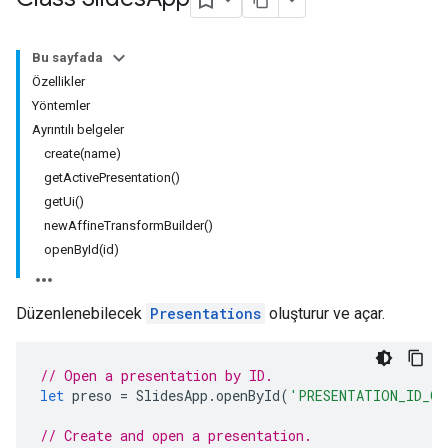
Bu sayfada
Özellikler
Yöntemler
Ayrıntılı belgeler
create(name)
getActivePresentation()
getUi()
newAffineTransformBuilder()
openById(id)
Düzenlenebilecek
Presentations
oluşturur ve açar.
// Open a presentation by ID.
let
preso
=
SlidesApp
.
openById
(
'PRESENTATION_ID_GO
// Create and open a presentation.