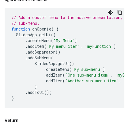
// Add a custom menu to the active presentation, i
// sub-menu.
function
onOpen
(
e
)
{
SlidesApp
.
getUi
()
.
createMenu
(
'My Menu'
)
.
addItem
(
'My menu item'
,
'myFunction'
)
.
addSeparator
()
.
addSubMenu
(
SlidesApp
.
getUi
()
.
createMenu
(
'My sub-menu'
)
.
addItem
(
'One sub-menu item'
,
'mySe
.
addItem
(
'Another sub-menu item'
,
'm
)
.
addToUi
();
}
Return