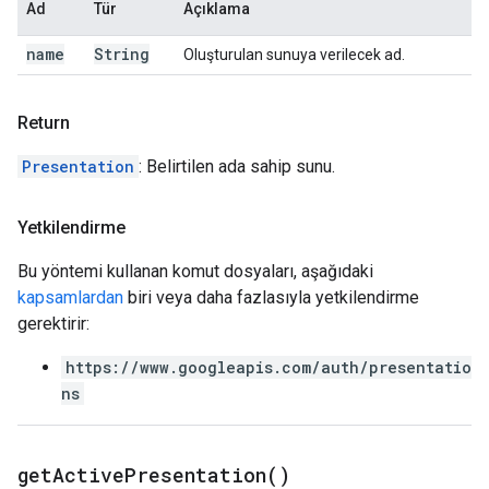
Ad
Tür
Açıklama
name
String
Oluşturulan sunuya verilecek ad.
Return
Presentation
: Belirtilen ada sahip sunu.
Yetkilendirme
Bu yöntemi kullanan komut dosyaları, aşağıdaki
kapsamlardan
biri veya daha fazlasıyla yetkilendirme
gerektirir:
https://www.googleapis.com/auth/presentatio
ns
get
Active
Presentation(
)