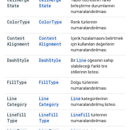
Tablo hücresinin farklı
State
State
birleştirme durumlarının
numaralandırılması.
Color
Type
Color
Type
Renk türlerinin
numaralandırılması.
Content
Content
İçerik hizalamasını belirtmek
Alignment
Alignment
için kullanılan değerlerin
numaralandırılması.
Dash
Style
Dash
Style
Line
Bir
öğesinin sahip
olabileceği farklı tire
stillerinin listesi.
Fill
Type
Fill
Type
Dolgu türlerinin
numaralandırılması.
Line
Line
Line
kategorilerinin
Category
Category
numaralandırılmış listesi.
Line
Fill
Line
Fill
Line
Fill
türlerinin
Type
Type
numaralandırılması.