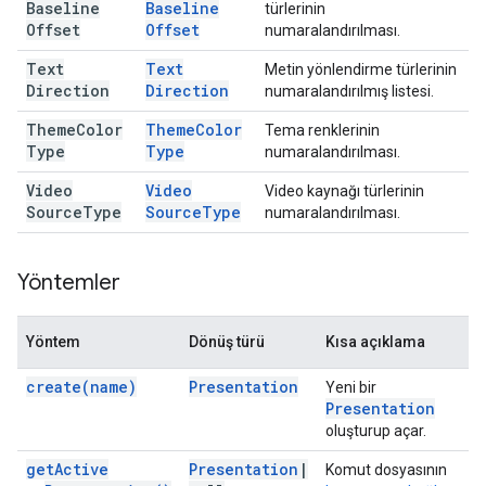
Baseline
Baseline
türlerinin
Offset
Offset
numaralandırılması.
Text
Text
Metin yönlendirme türlerinin
Direction
Direction
numaralandırılmış listesi.
Theme
Color
Theme
Color
Tema renklerinin
Type
Type
numaralandırılması.
Video
Video
Video kaynağı türlerinin
Source
Type
Source
Type
numaralandırılması.
Yöntemler
Yöntem
Dönüş türü
Kısa açıklama
create(
name)
Presentation
Yeni bir
Presentation
oluşturup açar.
get
Active
Presentation
|
Komut dosyasının