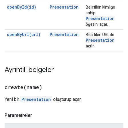
open
By
Id(
id)
Presentation
Belirtilen kimliğe
sahip
Presentation
öğesini açar.
open
By
Url(
url)
Presentation
Belirtilen URL ile
Presentation
açılır.
Ayrıntılı belgeler
create(
name)
Yeni bir
Presentation
oluşturup açar.
Parametreler