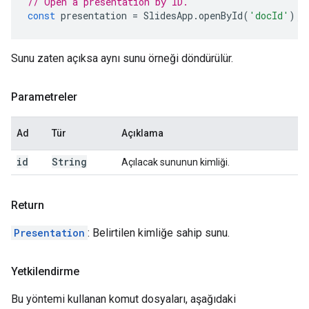
// Open a presentation by ID.
const
presentation
=
SlidesApp
.
openById
(
'docId'
);
Sunu zaten açıksa aynı sunu örneği döndürülür.
Parametreler
Ad
Tür
Açıklama
id
String
Açılacak sununun kimliği.
Return
Presentation
: Belirtilen kimliğe sahip sunu.
Yetkilendirme
Bu yöntemi kullanan komut dosyaları, aşağıdaki