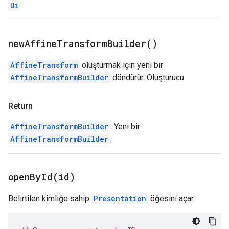
Ui
new
Affine
Transform
Builder(
)
AffineTransform
oluşturmak için yeni bir
AffineTransformBuilder
döndürür. Oluşturucu
Return
AffineTransformBuilder
: Yeni bir
AffineTransformBuilder
.
openById(
id)
Belirtilen kimliğe sahip
Presentation
öğesini açar.