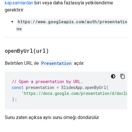
kapsamlardan
biri veya daha fazlasıyla yetkilendirme
gerektirir:
https://www.googleapis.com/auth/presentatio
ns
openByUrl(
url)
Belirtilen URL ile
Presentation
açılır.
// Open a presentation by URL.
const
presentation
=
SlidesApp
.
openByUrl
(
'https://docs.google.com/presentation/d/docId/
);
Sunu zaten açıksa aynı sunu örneği döndürülür.