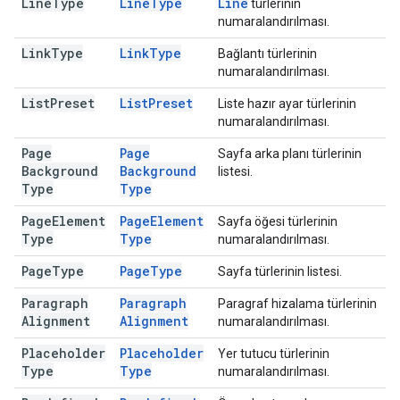
Line
Type
Line
Type
Line
türlerinin
numaralandırılması.
Link
Type
Link
Type
Bağlantı türlerinin
numaralandırılması.
List
Preset
List
Preset
Liste hazır ayar türlerinin
numaralandırılması.
Page
Page
Sayfa arka planı türlerinin
Background
Background
listesi.
Type
Type
Page
Element
Page
Element
Sayfa öğesi türlerinin
Type
Type
numaralandırılması.
Page
Type
Page
Type
Sayfa türlerinin listesi.
Paragraph
Paragraph
Paragraf hizalama türlerinin
Alignment
Alignment
numaralandırılması.
Placeholder
Placeholder
Yer tutucu türlerinin
Type
Type
numaralandırılması.