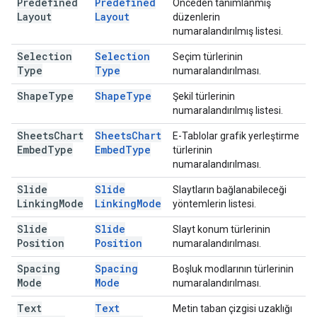
Predefined
Predefined
Önceden tanımlanmış
Layout
Layout
düzenlerin
numaralandırılmış listesi.
Selection
Selection
Seçim türlerinin
Type
Type
numaralandırılması.
Shape
Type
Shape
Type
Şekil türlerinin
numaralandırılmış listesi.
Sheets
Chart
Sheets
Chart
E-Tablolar grafik yerleştirme
Embed
Type
Embed
Type
türlerinin
numaralandırılması.
Slide
Slide
Slaytların bağlanabileceği
Linking
Mode
Linking
Mode
yöntemlerin listesi.
Slide
Slide
Slayt konum türlerinin
Position
Position
numaralandırılması.
Spacing
Spacing
Boşluk modlarının türlerinin
Mode
Mode
numaralandırılması.
Text
Text
Metin taban çizgisi uzaklığı