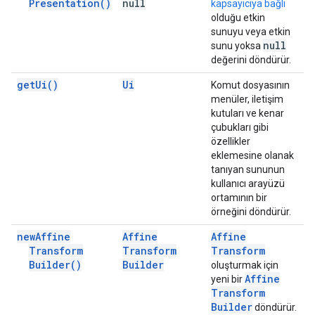
Presentation(
)
null
kapsayıcıya bağlı
olduğu etkin
sunuyu veya etkin
null
sunu yoksa
değerini döndürür.
get
Ui(
)
Ui
Komut dosyasının
menüler, iletişim
kutuları ve kenar
çubukları gibi
özellikler
eklemesine olanak
tanıyan sununun
kullanıcı arayüzü
ortamının bir
örneğini döndürür.
new
Affine
Affine
Affine
Transform
Transform
Transform
Builder(
)
Builder
oluşturmak için
Affine
yeni bir
Transform
Builder
döndürür.