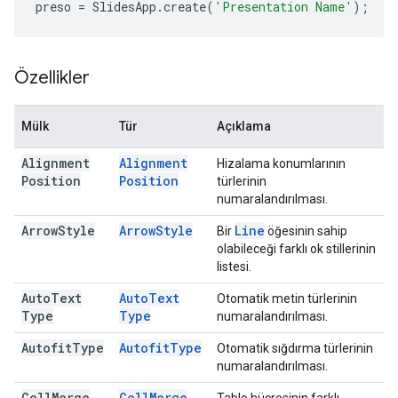
preso
=
SlidesApp
.
create
(
'Presentation Name'
);
Özellikler
Mülk
Tür
Açıklama
Alignment
Alignment
Hizalama konumlarının
Position
Position
türlerinin
numaralandırılması.
Arrow
Style
Arrow
Style
Line
Bir
öğesinin sahip
olabileceği farklı ok stillerinin
listesi.
Auto
Text
Auto
Text
Otomatik metin türlerinin
Type
Type
numaralandırılması.
Autofit
Type
Autofit
Type
Otomatik sığdırma türlerinin
numaralandırılması.
Cell
Merge
Cell
Merge