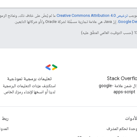
بموجب
ترخيص Creative Commons Attribution 4.0‏
ما لم يُنصّ على خلاف ذلك، ونماذج الر
. إنّ Java هي علامة تجارية مسجَّلة لشركة Oracle و/أو شركائها التابعين.
Stack Overfl
تعليمات برمجية نموذجية
طرح سؤال ضمن علامة google-
استكشِف عيّنات التعليمات البرمجية
apps-script
لدينا أو انسخها لإنشاء رمزك الخاص.
لأدوات
ربط
حدة تحكم المشرف
المدون