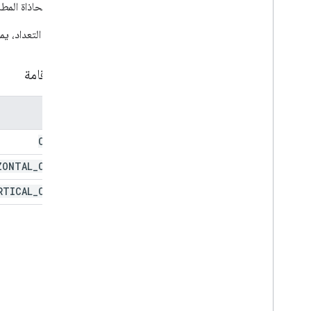
موضع المحاذاة المط
نمط النص
لون المظهر
لاستدعاء التعداد، يم
فيديو
فنون فنية
أماكن إقامة
تعدادات
موضع المحاذاة
الموقع
نمط السهم
نوع النص التلقائي
CENTER
نوع الاحتواء التلقائي
دمج الخلية
ZONTAL
_
CENTER
محاذاة المحتوى
RTICAL
_
CENTER
Dash
Style
نوع التعبئة
فئة الفئة
نوع ملء الخط
نوع العنصر
نوع الرابط
ضبط مسبق للقائمة