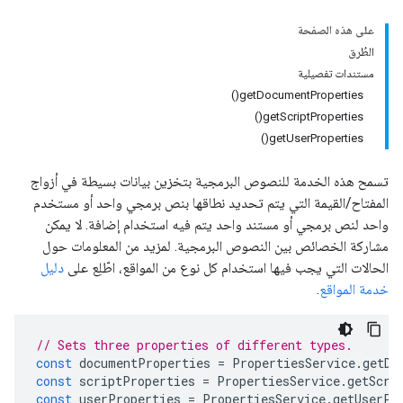
على هذه الصفحة
الطُرق
مستندات تفصيلية
getDocumentProperties()
getScriptProperties()
getUserProperties()
تسمح هذه الخدمة للنصوص البرمجية بتخزين بيانات بسيطة في أزواج
المفتاح/القيمة التي يتم تحديد نطاقها بنص برمجي واحد أو مستخدم
واحد لنص برمجي أو مستند واحد يتم فيه استخدام إضافة. لا يمكن
مشاركة الخصائص بين النصوص البرمجية. لمزيد من المعلومات حول
الحالات التي يجب فيها استخدام كل نوع من المواقع، اطّلِع على
دليل
خدمة المواقع
.
// Sets three properties of different types.
const
documentProperties
=
PropertiesService
.
getDo
const
scriptProperties
=
PropertiesService
.
getScri
const
userProperties
=
PropertiesService
.
getUserPr