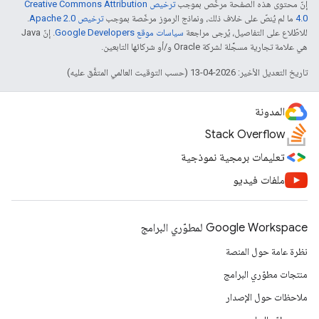
إنّ محتوى هذه الصفحة مرخّص بموجب
ترخيص Creative Commons Attribution
4.0‏
ما لم يُنصّ على خلاف ذلك، ونماذج الرموز مرخّصة بموجب
ترخيص Apache 2.0‏
.
للاطّلاع على التفاصيل، يُرجى مراجعة
سياسات موقع Google Developers‏
. إنّ Java
هي علامة تجارية مسجَّلة لشركة Oracle و/أو شركائها التابعين.
تاريخ التعديل الأخير: 2026-04-13 (حسب التوقيت العالمي المتفَّق عليه)
المدونة
Stack Overflow
تعليمات برمجية نموذجية
ملفات فيديو
Google Workspace لمطوّري البرامج
نظرة عامة حول المنصة
منتجات مطوّري البرامج
ملاحظات حول الإصدار