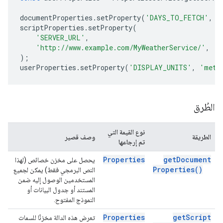
documentProperties
.
setProperty
(
'DAYS_TO_FETCH'
,
'
scriptProperties
.
setProperty
(
'SERVER_URL'
,
'http://www.example.com/MyWeatherService/'
,
);
userProperties
.
setProperty
(
'DISPLAY_UNITS'
,
'metr
الطُرق
نوع القيمة التي
الطريقة
وصف قصير
تم إرجاعها
Properties
get
Document
يحصل على مخزن خصائص (لهذا
Properties(
)
النص البرمجي فقط) يمكن لجميع
المستخدمين الوصول إليه ضمن
المستند أو جدول البيانات أو
النموذج المفتوح.
Properties
get
Script
تعرض هذه الدالة مخزنًا للسمات