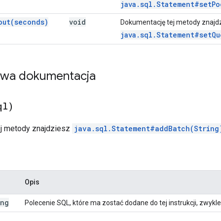
java.sql.Statement#setPo
out(
seconds)
void
Dokumentację tej metody znajd
java.sql.Statement#setQu
owa dokumentacja
ql)
ej metody znajdziesz
java.sql.Statement#addBatch(String
Opis
ing
Polecenie SQL, które ma zostać dodane do tej instrukcji, zwykl