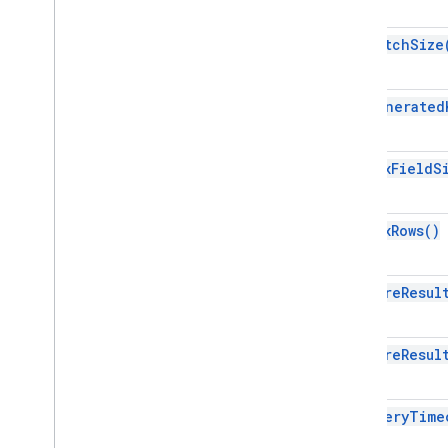
Apps Script API
get
Fetch
Size
1
Biblioteki klienta
get
Generated
get
Max
Field
S
get
Max
Rows(
)
get
More
Resul
get
More
Resul
get
Query
Time