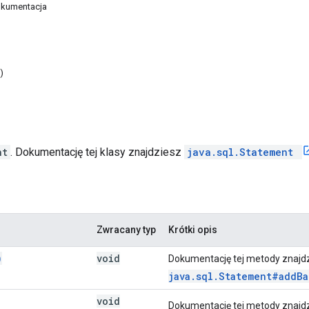
kumentacja
)
nt
. Dokumentację tej klasy znajdziesz
java.sql.Statement
Zwracany typ
Krótki opis
)
void
Dokumentację tej metody znajd
java.sql.Statement#addBa
void
Dokumentację tej metody znajd