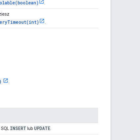
olable(boolean)
.
ziesz
eryTimeout(int)
.
)
.
INSERT
UPDATE
e SQL
lub
.