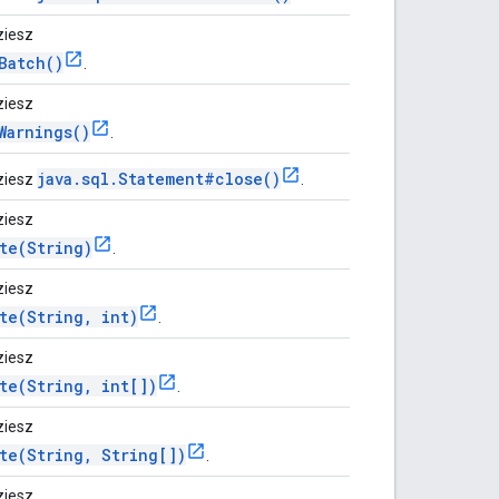
ziesz
Batch()
.
ziesz
Warnings()
.
java.sql.Statement#close()
ziesz
.
ziesz
te(String)
.
ziesz
te(String, int)
.
ziesz
te(String, int[])
.
ziesz
te(String, String[])
.
ziesz