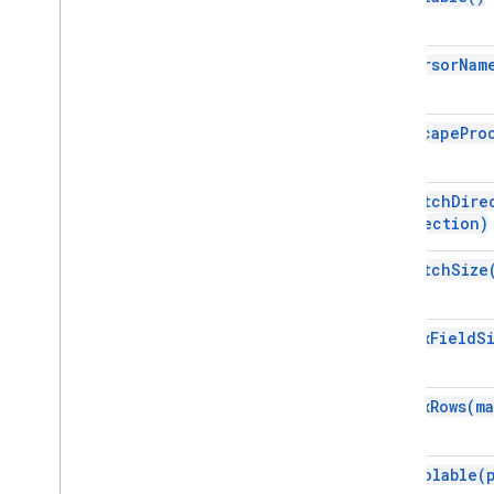
set
Cursor
Nam
set
Escape
Pro
set
Fetch
Dire
direction)
set
Fetch
Size
set
Max
Field
S
set
Max
Rows(
ma
set
Poolable(