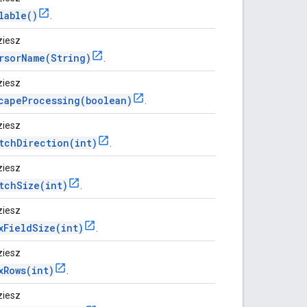
lable()
.
ziesz
rsorName(String)
.
ziesz
capeProcessing(boolean)
.
ziesz
tchDirection(int)
.
ziesz
tchSize(int)
.
ziesz
xFieldSize(int)
.
ziesz
xRows(int)
.
ziesz