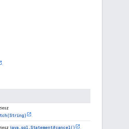
.
ziesz
tch(String)
.
java.sql.Statement#cancel()
ziesz
.