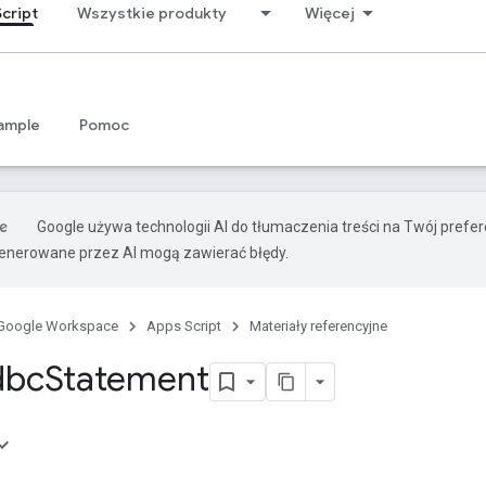
cript
Wszystkie produkty
Więcej
ample
Pomoc
Google używa technologii AI do tłumaczenia treści na Twój prefe
nerowane przez AI mogą zawierać błędy.
Google Workspace
Apps Script
Materiały referencyjne
dbc
Statement