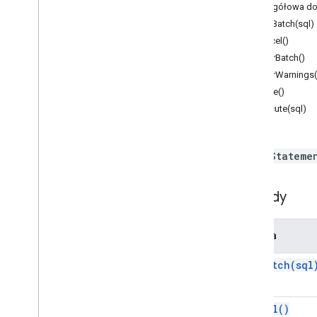
Formularze
Szczegółowa do
Gmail
addBatch(sql)
Arkusze
cancel()
Prezentacje
clearBatch()
Obszar roboczy
clearWarnings(
Więcej
.
.
.
close()
execute(sql)
Inne usługi Google
Google Analytics
Google Maps
JDBC
Stateme
Google Translate
Vertex AI
Metody
You
Tube
Więcej
.
.
.
Metoda
Usługi użyteczności publicznej
add
Batch(
sql
Interfejs &&; połączenie bazy danych
Big
Query
JDBC
,
cancel(
)