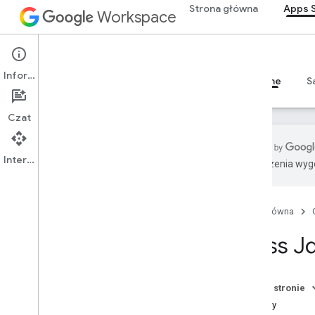
Strona główna
Apps S
Workspace
Apps Script
Informacje
Przegląd
Przewodniki
Materiały referencyjne
S
Czat
Interfejs API
Tłumaczenia wyge
Przegląd
Strona główna
Usługi Google Workspace
Konsola administracyjna
Class J
Calendar
Czat
Dokumenty
Na tej stronie
Drive
Metody