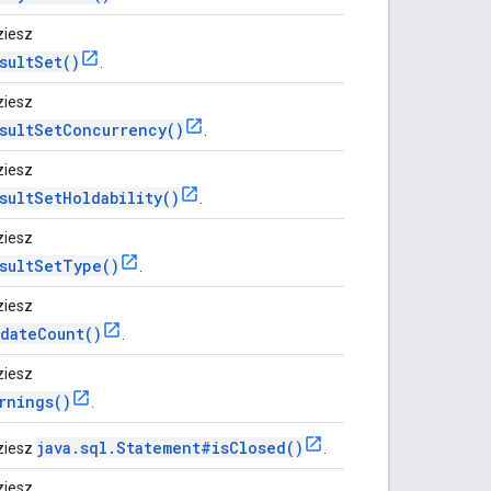
ziesz
sultSet()
.
ziesz
sultSetConcurrency()
.
ziesz
sultSetHoldability()
.
ziesz
sultSetType()
.
ziesz
dateCount()
.
ziesz
rnings()
.
java.sql.Statement#isClosed()
ziesz
.
ziesz