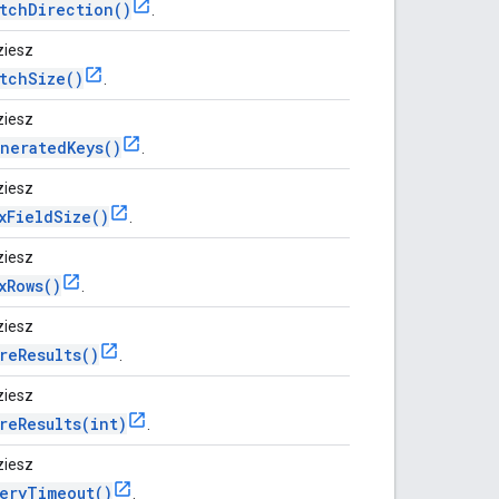
tchDirection()
.
ziesz
tchSize()
.
ziesz
neratedKeys()
.
ziesz
xFieldSize()
.
ziesz
xRows()
.
ziesz
reResults()
.
ziesz
reResults(int)
.
ziesz
eryTimeout()
.