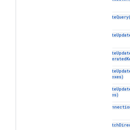
Kraj Jdbc
Statement
JDBc
Struct
execute
Query
Jdbc
Time
Znacznik czasu Jdbc
Pobieranie adresu URL
execute
Updat
Użyteczność danych i optymalizacja
HTML & treść
execute
Updat
Wykonanie skryptu i informacje
Generated
K
Zasoby projektu skryptu
execute
Updat
Reguły i zdarzenia automatyczne
Indexes)
Plik manifestu
execute
Updat
Limity
Names)
Dodatki do Google Workspace
get
Connectio
Usługi
Plik manifestu
get
Fetch
Dire
Add-ons API