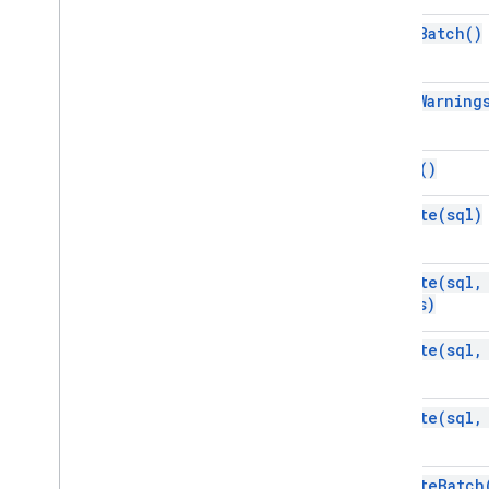
Informacje ogólne
clear
Batch(
)
JDBC
Zajęcia
clear
Warning
Tablica Jdbc
Array
Jdbc
Blob
Jdbc
Callable
Statement
close(
)
Jdbc
Clob
Połączenie JDBC
execute(
sql)
Jdbc
Database
Meta
Data
,
Data Dn
Jc
execute(
sql
,
Parametr Jdbc
Parameter
Meta
Keys)
Data
Przygotowywanie stanu Jdbc
execute(
sql
,
Język JDBc
Ref
Zbiór wyników JDBC
Jdbc
Result
Set
Meta
Data
execute(
sql
,
Identyfikator Jdbc
Row
Id
Jdbc
SQLXML
execute
Batch
Jdbc
Savepoint