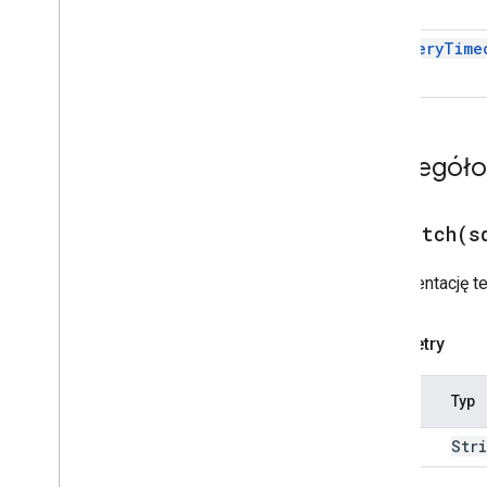
set
Query
Time
Szczegół
addBatch(
s
Dokumentację t
Parametry
Nazwa
Typ
sql
Str