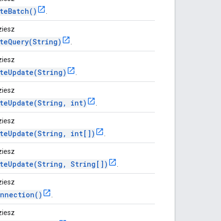
teBatch()
.
ziesz
teQuery(String)
.
ziesz
teUpdate(String)
.
ziesz
teUpdate(String, int)
.
ziesz
teUpdate(String, int[])
.
ziesz
teUpdate(String, String[])
.
ziesz
onnection()
.
ziesz