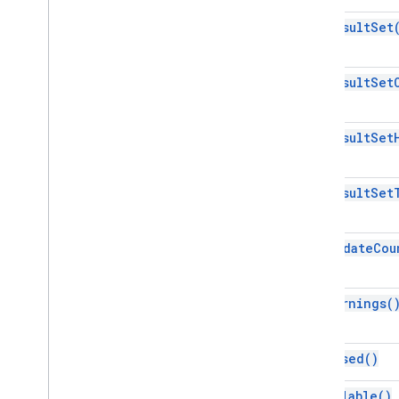
get
Result
Set
get
Result
Set
get
Result
Set
get
Result
Set
get
Update
Cou
get
Warnings(
is
Closed(
)
is
Poolable(
)