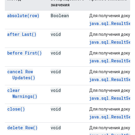
значения
absolute(
row)
Boolean
Для получения докуме
java.sql.ResultSet
after
Last(
)
void
Для получения докуме
java.sql.ResultSet
before
First(
)
void
Для получения докуме
java.sql.ResultSet
cancel Row
void
Для получения докуме
Updates(
)
java.sql.ResultSet
clear
void
Для получения докуме
Warnings(
)
java.sql.ResultSet
close(
)
void
Для получения докуме
java.sql.ResultSet
delete
Row(
)
void
Для получения докуме