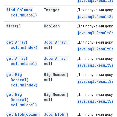
java.sql.ResultSet
find
Column(
Integer
Для получения докуме
column
Label)
java.sql.ResultSet
first(
)
Boolean
Для получения докуме
java.sql.ResultSet
get
Array(
Jdbc Array
|
Для получения докуме
column
Index)
null
java.sql.ResultSet
get
Array(
Jdbc Array
|
Для получения докуме
column
Label)
null
java.sql.ResultSet
get Big
Big Number
|
Для получения докуме
Decimal(
null
java.sql.ResultSet
column
Index)
get Big
Big Number
|
Для получения докуме
Decimal(
null
java.sql.ResultSet
column
Label)
get
Blob(
column
Jdbc Blob
|
Для получения докуме