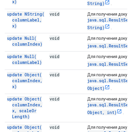
x)
String)
.
update
NString(
void
Для получения докуме
column
Label
,
java.sql.ResultSet
x)
String)
.
update
Null(
void
Для получения докуме
column
Index)
java.sql.ResultSet
update
Null(
void
Для получения докуме
column
Label)
java.sql.ResultSet
update
Object(
void
Для получения докуме
column
Index
,
java.sql.ResultSet
x)
Object)
.
update
Object(
void
Для получения докуме
column
Index
,
java.sql.ResultSet
x
,
scale
Or
Object, int)
.
Length)
update
Object(
void
Для получения докуме