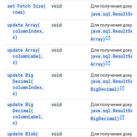
set Fetch
Size(
void
Для получения докуме
rows)
java.sql.ResultSet
update
Array(
void
Для получения докуме
column
Index
,
java.sql.ResultSet
x)
Array)
.
update
Array(
void
Для получения докуме
column
Label
,
java.sql.ResultSet
x)
Array)
.
update Big
void
Для получения докуме
Decimal(
java.sql.ResultSet
column
Index
,
BigDecimal)
.
x)
update Big
void
Для получения докуме
Decimal(
java.sql.ResultSet
column
Label
,
BigDecimal)
.
x)
update
Blob(
void
Для получения докуме