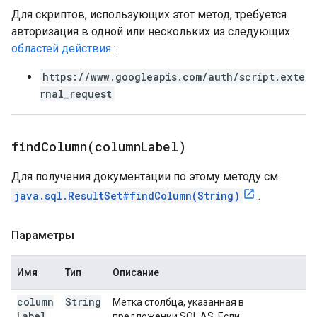
Для скриптов, использующих этот метод, требуется
авторизация в одной или нескольких из следующих
областей действия
:
https://www.googleapis.com/auth/script.exte
rnal_request
findColumn(
column
Label)
Для получения документации по этому методу см.
java.sql.ResultSet#findColumn(String)
.
Параметры
Имя
Тип
Описание
column
String
Метка столбца, указанная в
Label
предложении SQL AS. Если