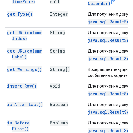
time
Zone)
null
Calendar)
.
get
Type(
)
Integer
Для получения докуме
java.sql.ResultSet
get
URL(
column
String
Для получения докуме
Index)
java.sql.ResultSet
get
URL(
column
String
Для получения докуме
Label)
java.sql.ResultSet
get
Warnings(
)
String[]
Возвращает текущий 
сообщенных водителе
insert
Row(
)
void
Для получения докуме
java.sql.ResultSet
is After
Last(
)
Boolean
Для получения докуме
java.sql.ResultSet
is Before
Boolean
Для получения докуме
First(
)
java.sql.ResultSet