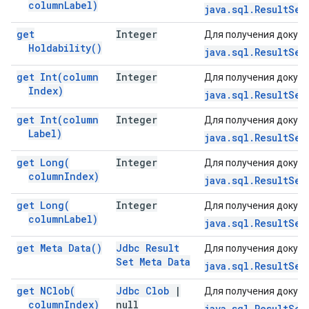
column
Label)
java.sql.ResultSet
get
Integer
Для получения докуме
Holdability(
)
java.sql.ResultSet
get
Int(
column
Integer
Для получения докуме
Index)
java.sql.ResultSet
get
Int(
column
Integer
Для получения докуме
Label)
java.sql.ResultSet
get
Long(
Integer
Для получения докуме
column
Index)
java.sql.ResultSet
get
Long(
Integer
Для получения докуме
column
Label)
java.sql.ResultSet
get Meta
Data(
)
Jdbc Result
Для получения докуме
Set Meta Data
java.sql.ResultSet
get
NClob(
Jdbc Clob
|
Для получения докуме
column
Index)
null
java.sql.ResultSet