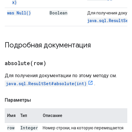
x)
was
Null(
)
Boolean
Для получения докуме
java.sql.ResultSet
Подробная документация
absolute(
row)
Для получения документации по этому методу см.
java.sql.ResultSet#absolute(int)
.
Параметры
Имя
Тип
Описание
row
Integer
Номер строки, на которую перемещается