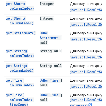
get
Short(
Integer
Для получения докуме
column
Index)
java.sql.ResultSet
get
Short(
Integer
Для получения докуме
column
Label)
java.sql.ResultSet
get
Statement(
)
Jdbc
Для получения докуме
Statement
|
java.sql.ResultSet
null
get
String(
String
|
null
Для получения докуме
column
Index)
java.sql.ResultSet
get
String(
String
|
null
Для получения докуме
column
Label)
java.sql.ResultSet
get
Time(
Jdbc Time
|
Для получения докуме
column
Index)
null
java.sql.ResultSet
get
Time(
Jdbc Time
|
Для получения докуме
column
Index
,
null
java.sql.ResultSet
time
Zone)
Calendar)