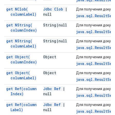
get
NClob(
Jdbc Clob
|
Для получения докуме
column
Label)
null
java.sql.ResultSet
get
NString(
String
|
null
Для получения докуме
column
Index)
java.sql.ResultSet
get
NString(
String
|
null
Для получения докуме
column
Label)
java.sql.ResultSet
get
Object(
Object
Для получения докуме
column
Index)
java.sql.ResultSet
get
Object(
Object
Для получения докуме
column
Label)
java.sql.ResultSet
get
Ref(
column
Jdbc Ref
|
Для получения докуме
Index)
null
java.sql.ResultSet
get
Ref(
column
Jdbc Ref
|
Для получения докуме
Label)
null
java.sql.ResultSet