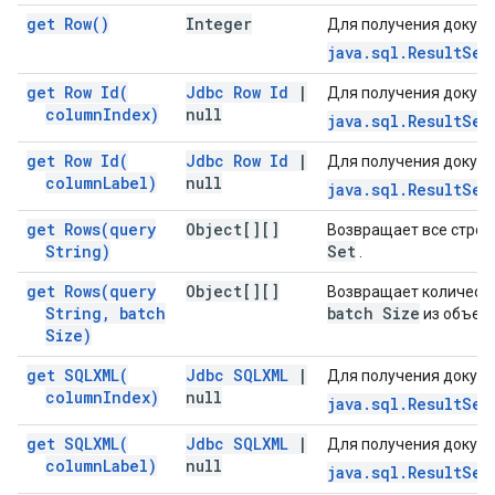
get
Row(
)
Integer
Для получения докуме
java.sql.ResultSet
get Row
Id(
Jdbc Row Id
|
Для получения докуме
column
Index)
null
java.sql.ResultSet
get Row
Id(
Jdbc Row Id
|
Для получения докуме
column
Label)
null
java.sql.ResultSet
get
Rows(
query
Object[][]
Возвращает все строк
String)
Set
.
get
Rows(
query
Object[][]
Возвращает количест
String
,
batch
batch Size
из объек
Size)
get
SQLXML(
Jdbc SQLXML
|
Для получения докуме
column
Index)
null
java.sql.ResultSet
get
SQLXML(
Jdbc SQLXML
|
Для получения докуме
column
Label)
null
java.sql.ResultSet