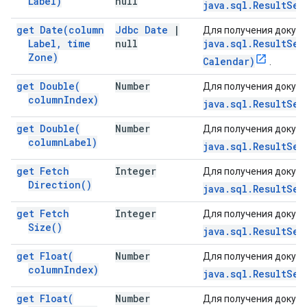
Label)
null
java.sql.ResultSet
get
Date(
column
Jdbc Date
|
Для получения докуме
Label
,
time
null
java.sql.ResultSet
Zone)
Calendar)
.
get
Double(
Number
Для получения докуме
column
Index)
java.sql.ResultSet
get
Double(
Number
Для получения докуме
column
Label)
java.sql.ResultSet
get Fetch
Integer
Для получения докуме
Direction(
)
java.sql.ResultSet
get Fetch
Integer
Для получения докуме
Size(
)
java.sql.ResultSet
get
Float(
Number
Для получения докуме
column
Index)
java.sql.ResultSet
get
Float(
Number
Для получения докуме