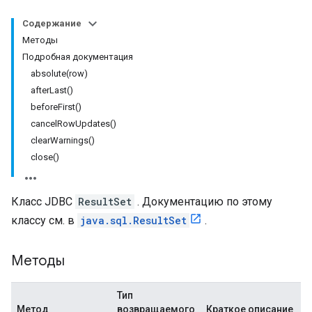
Содержание
Методы
Подробная документация
absolute(row)
afterLast()
beforeFirst()
cancelRowUpdates()
clearWarnings()
close()
Класс JDBC
ResultSet
. Документацию по этому
классу см. в
java.sql.ResultSet
.
Методы
Тип
Метод
возвращаемого
Краткое описание