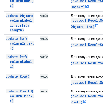
column
Label
,
java.sql.ResultSet
x)
Object)
.
update
Object(
void
Для получения докуме
column
Label
,
java.sql.ResultSet
x
,
scale
Or
Object, int)
.
Length)
update
Ref(
void
Для получения докуме
column
Index
,
java.sql.ResultSet
x)
update
Ref(
void
Для получения докуме
column
Label
,
java.sql.ResultSet
x)
.
update
Row(
)
void
Для получения докуме
java.sql.ResultSet
update Row
Id(
void
Для получения докуме
column
Index
,
java.sql.ResultSet
x)
RowId)
.