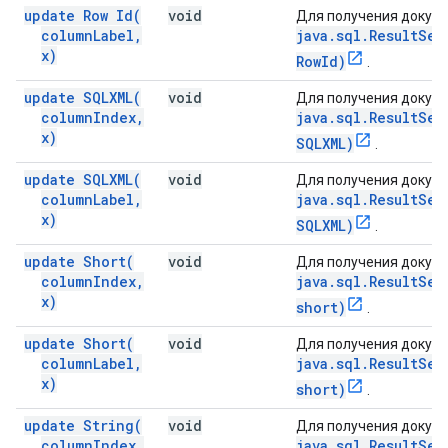
update Row
Id(
void
Для получения докуме
column
Label
,
java.sql.ResultSet
x)
RowId)
.
update
SQLXML(
void
Для получения докуме
column
Index
,
java.sql.ResultSet
x)
SQLXML)
.
update
SQLXML(
void
Для получения докуме
column
Label
,
java.sql.ResultSet
x)
SQLXML)
.
update
Short(
void
Для получения докуме
column
Index
,
java.sql.ResultSet
x)
short)
.
update
Short(
void
Для получения докуме
column
Label
,
java.sql.ResultSet
x)
short)
.
update
String(
void
Для получения докуме
column
Index
,
java.sql.ResultSet