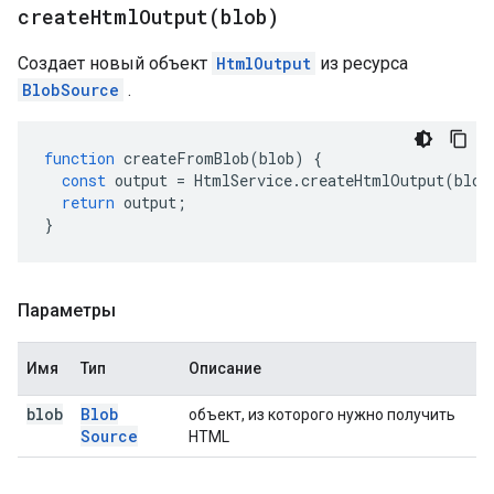
createHtmlOutput(
blob)
Создает новый объект
HtmlOutput
из ресурса
BlobSource
.
function
createFromBlob
(
blob
)
{
const
output
=
HtmlService
.
createHtmlOutput
(
blob
return
output
;
}
Параметры
Имя
Тип
Описание
blob
Blob
объект, из которого нужно получить
Source
HTML