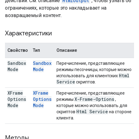
действий. См. описание
HtmlOutput
, чтобы узнать об
ограничениях, которые это накладывает на
возвращаемый контент.
Характеристики
Свойство
Тип
Описание
Sandbox
Sandbox
Перечисление, представляющее
Mode
Mode
режимы песочницы, которые можно
Html
использовать для клиентских
Service
скриптов.
XFrame
XFrame
Перечисление, представляющее
Options
Options
X-Frame-Options
режимы
,
Mode
Mode
которые можно использовать для
Html Service
скриптов
на стороне
клиента.
Методы