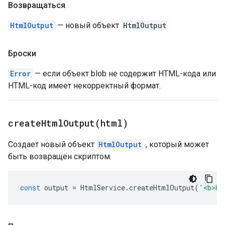
Возвращаться
HtmlOutput
— новый объект
HtmlOutput
Броски
Error
— если объект blob не содержит HTML-кода или
HTML-код имеет некорректный формат.
createHtmlOutput(
html)
Создает новый объект
HtmlOutput
, который может
быть возвращен скриптом.
const
output
=
HtmlService
.
createHtmlOutput
(
'<b>He