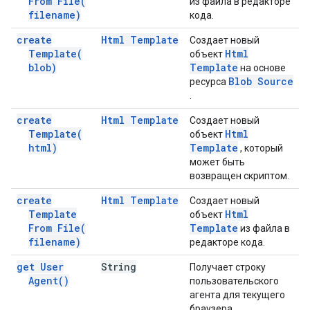
From
File(
из файла в редакторе
filename)
кода.
create
Html Template
Создает новый
Template(
Html
объект
blob)
Template
на основе
Blob Source
ресурса
.
create
Html Template
Создает новый
Template(
Html
объект
html)
Template
, который
может быть
возвращен скриптом.
create
Html Template
Создает новый
Template
Html
объект
From
File(
Template
из файла в
filename)
редакторе кода.
get User
String
Получает строку
Agent(
)
пользовательского
агента для текущего
браузера.