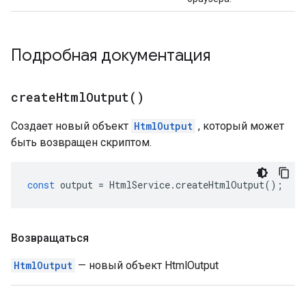
Подробная документация
create
Html
Output(
)
Создает новый объект
HtmlOutput
, который может
быть возвращен скриптом.
const
output
=
HtmlService
.
createHtmlOutput
();
Возвращаться
HtmlOutput
— новый объект HtmlOutput