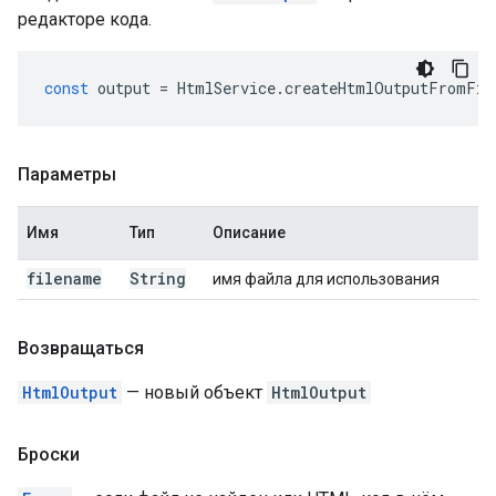
редакторе кода.
const
output
=
HtmlService
.
createHtmlOutputFromFil
Параметры
Имя
Тип
Описание
filename
String
имя файла для использования
Возвращаться
HtmlOutput
— новый объект
HtmlOutput
Броски