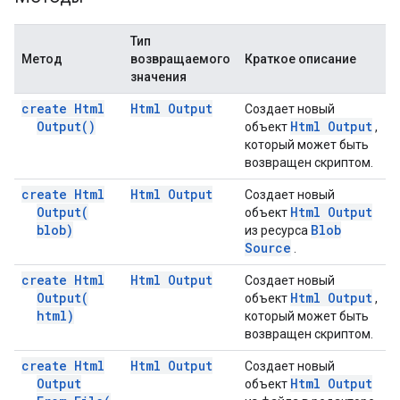
Тип
Метод
возвращаемого
Краткое описание
значения
create Html
Html Output
Создает новый
Output(
)
Html Output
объект
,
который может быть
возвращен скриптом.
create Html
Html Output
Создает новый
Output(
Html Output
объект
blob)
Blob
из ресурса
Source
.
create Html
Html Output
Создает новый
Output(
Html Output
объект
,
html)
который может быть
возвращен скриптом.
create Html
Html Output
Создает новый
Output
Html Output
объект