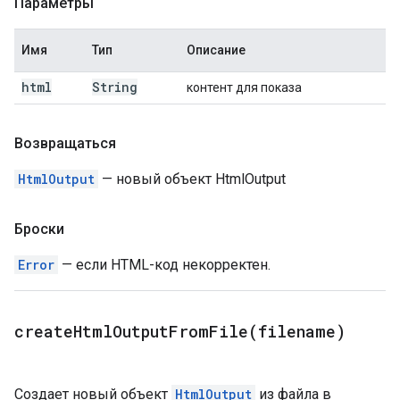
Параметры
Имя
Тип
Описание
html
String
контент для показа
Возвращаться
HtmlOutput
— новый объект HtmlOutput
Броски
Error
— если HTML-код некорректен.
createHtmlOutputFromFile(
filename)
Создает новый объект
HtmlOutput
из файла в