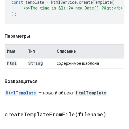
const
template
=
HtmlService
.
createTemplate
(
'<b>The time is &lt;?= new Date() ?&gt;</b>'
,
);
Параметры
Имя
Тип
Описание
html
String
содержимое шаблона
Возвращаться
HtmlTemplate
— новый объект
HtmlTemplate
createTemplateFromFile(
filename)