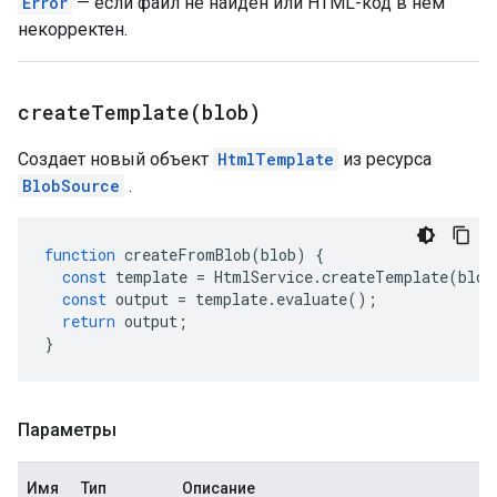
Error
— если файл не найден или HTML-код в нём
некорректен.
createTemplate(
blob)
Создает новый объект
HtmlTemplate
из ресурса
BlobSource
.
function
createFromBlob
(
blob
)
{
const
template
=
HtmlService
.
createTemplate
(
blob
const
output
=
template
.
evaluate
();
return
output
;
}
Параметры
Имя
Тип
Описание