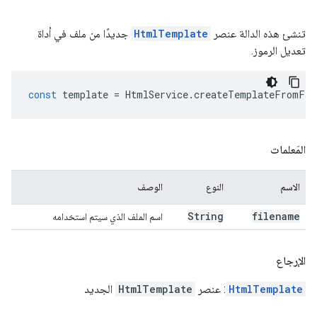
تنشئ هذه الدالة عنصر
HtmlTemplate
جديدًا من ملف في أداة
تعديل الرموز.
const
template
=
HtmlService
.
createTemplateFromFil
المَعلمات
الاسم
النوع
الوصف
String
filename
اسم الملف الذي سيتم استخدامه
الإرجاع
HtmlTemplate
: عنصر
HtmlTemplate
الجديد