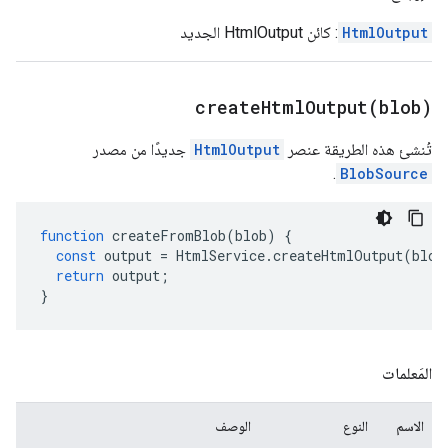
HtmlOutput
: كائن HtmlOutput الجديد
createHtmlOutput(
blob)
تُنشئ هذه الطريقة عنصر
HtmlOutput
جديدًا من مصدر
.
BlobSource
function
createFromBlob
(
blob
)
{
const
output
=
HtmlService
.
createHtmlOutput
(
blob
return
output
;
}
المَعلمات
الاسم
النوع
الوصف