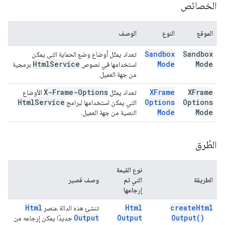
الخصائص
الموقع
النوع
الوصف
Sandbox
Sandbox
تعداد يمثّل أوضاع وضع الحماية التي يمكن
Html
Service
Mode
Mode
استخدامها في نصوص
برمجية
من جهة العميل.
X-Frame-Options
XFrame
XFrame
تعداد يمثّل
الأوضاع
Html
Service
Options
Options
التي يمكن استخدامها لبرامج
Mode
Mode
النصية من جهة العميل.
الطُرق
نوع القيمة
الطريقة
التي تم
وصف قصير
إرجاعها
Html
Html
create
Html
تنشئ هذه الدالة عنصر
Output
Output
Output(
)
جديدًا يمكن إرجاعه من