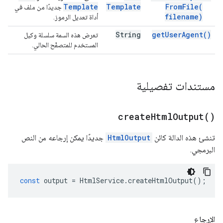
Template
Template
From
File(
جديدًا من ملف في
filename)
أداة تعديل الرموز.
String
get
User
Agent(
)
تعرض هذه السمة سلسلة وكيل
المستخدم للمتصفّح الحالي.
مستندات تفصيلية
create
Html
Output(
)
تنشئ هذه الدالة كائن
HtmlOutput
جديدًا يمكن إرجاعه من النص
البرمجي.
const
output
=
HtmlService
.
createHtmlOutput
();
الإرجاع