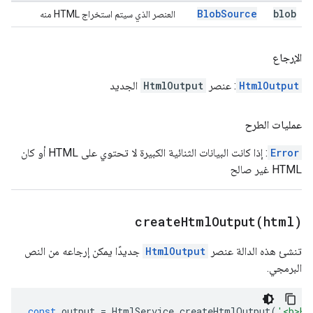
Blob
Source
blob
العنصر الذي سيتم استخراج HTML منه
الإرجاع
HtmlOutput
: عنصر
HtmlOutput
الجديد
عمليات الطرح
Error
: إذا كانت البيانات الثنائية الكبيرة لا تحتوي على HTML أو كان
HTML غير صالح
createHtmlOutput(
html)
تنشئ هذه الدالة عنصر
HtmlOutput
جديدًا يمكن إرجاعه من النص
البرمجي.
const
output
=
HtmlService
.
createHtmlOutput
(
'<b>He