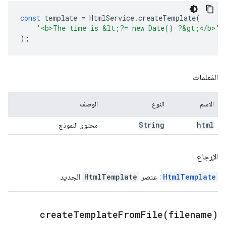
const
template
=
HtmlService
.
createTemplate
(
'<b>The time is &lt;?= new Date() ?&gt;</b>'
,
);
المَعلمات
الاسم
النوع
الوصف
String
html
محتوى النموذج
الإرجاع
HtmlTemplate
: عنصر
HtmlTemplate
الجديد
createTemplateFromFile(
filename)