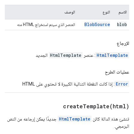
الاسم
النوع
الوصف
Blob
Source
blob
العنصر الذي سيتم استخراج HTML منه
الإرجاع
HtmlTemplate
: عنصر
HtmlTemplate
الجديد
عمليات الطرح
Error
: إذا كانت النقطة الثنائية الكبيرة لا تحتوي على HTML
createTemplate(
html)
تنشئ هذه الدالة كائن
HtmlTemplate
جديدًا يمكن إرجاعه من النص
البرمجي.