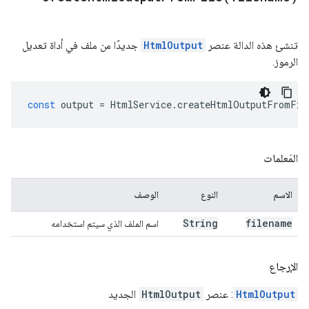
تنشئ هذه الدالة عنصر
HtmlOutput
جديدًا من ملف في أداة تعديل
الرموز.
const
output
=
HtmlService
.
createHtmlOutputFromFil
المَعلمات
الاسم
النوع
الوصف
String
filename
اسم الملف الذي سيتم استخدامه
الإرجاع
HtmlOutput
: عنصر
HtmlOutput
الجديد