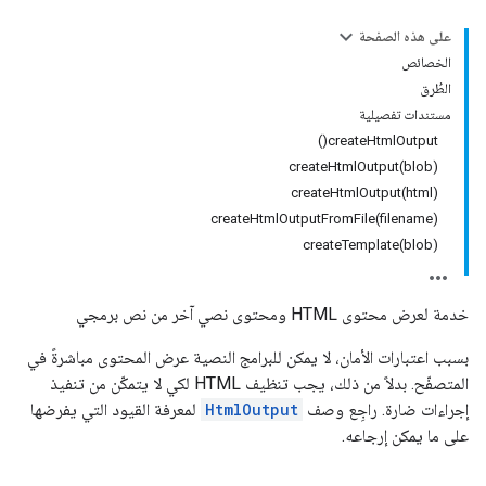
على هذه الصفحة
الخصائص
الطُرق
مستندات تفصيلية
createHtmlOutput()
createHtmlOutput(blob)
createHtmlOutput(html)
createHtmlOutputFromFile(filename)
createTemplate(blob)
خدمة لعرض محتوى HTML ومحتوى نصي آخر من نص برمجي
بسبب اعتبارات الأمان، لا يمكن للبرامج النصية عرض المحتوى مباشرةً في
المتصفّح. بدلاً من ذلك، يجب تنظيف HTML لكي لا يتمكّن من تنفيذ
إجراءات ضارة. راجِع وصف
HtmlOutput
لمعرفة القيود التي يفرضها
على ما يمكن إرجاعه.