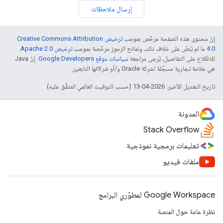
إرسال ملاحظات
إنّ محتوى هذه الصفحة مرخّص بموجب
ترخيص Creative Commons Attribution
4.0‏
ما لم يُنصّ على خلاف ذلك، ونماذج الرموز مرخّصة بموجب
ترخيص Apache 2.0‏
.
للاطّلاع على التفاصيل، يُرجى مراجعة
سياسات موقع Google Developers‏
. إنّ Java
هي علامة تجارية مسجَّلة لشركة Oracle و/أو شركائها التابعين.
تاريخ التعديل الأخير: 2026-04-13 (حسب التوقيت العالمي المتفَّق عليه)
المدونة
Stack Overflow
تعليمات برمجية نموذجية
ملفات فيديو
Google Workspace لمطوّري البرامج
نظرة عامة حول المنصة