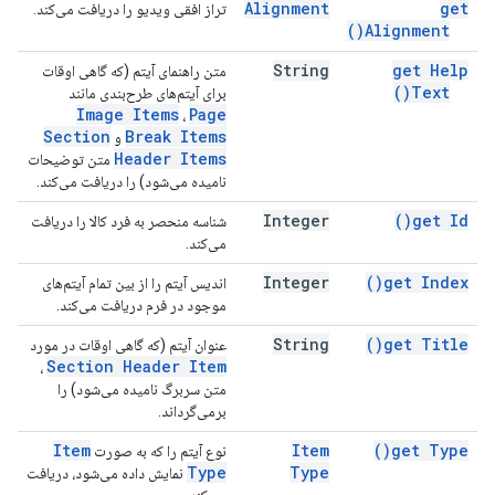
Alignment
get
تراز افقی ویدیو را دریافت می‌کند.
)
Alignment(
String
get Help
متن راهنمای آیتم (که گاهی اوقات
)
Text(
برای آیتم‌های طرح‌بندی مانند
Image Items
Page
،
Section
Break Items
و
Header Items
متن توضیحات
نامیده می‌شود) را دریافت می‌کند.
Integer
)
get
Id(
شناسه منحصر به فرد کالا را دریافت
می‌کند.
Integer
)
get
Index(
اندیس آیتم را از بین تمام آیتم‌های
موجود در فرم دریافت می‌کند.
String
)
get
Title(
عنوان آیتم (که گاهی اوقات در مورد
Section Header Item
،
متن سربرگ نامیده می‌شود) را
برمی‌گرداند.
Item
Item
)
get
Type(
نوع آیتم را که به صورت
Type
Type
نمایش داده می‌شود، دریافت