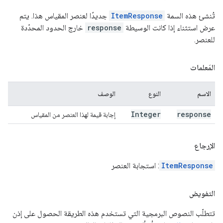
تُنشئ هذه السمة
ItemResponse
جديدًا لعنصر المقياس هذا. يتم
عرض استثناء إذا كانت الوسيطة
response
خارج الحدود المحدّدة
للعنصر.
المَعلمات
الاسم
النوع
الوصف
Integer
response
إجابة قيمة لهذا العنصر من المقياس
الإرجاع
ItemResponse
: استجابة العنصر
التفويض
تتطلّب النصوص البرمجية التي تستخدم هذه الطريقة الحصول على إذن