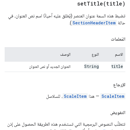
setTitle(
title)
تضبط هذه السمة عنوان العنصر (يُطلق عليه أحيانًا اسم نص العنوان، في
حالة
SectionHeaderItem
).
المَعلمات
الاسم
النوع
الوصف
String
title
العنوان الجديد أو نص العنوان
الإرجاع
ScaleItem
— هذا
ScaleItem
، للسلاسل
التفويض
تتطلّب النصوص البرمجية التي تستخدم هذه الطريقة الحصول على إذن