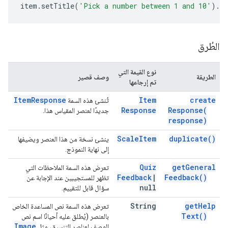
item
.
setTitle
(
'Pick a number between 1 and 10'
).
se
الطُرق
نوع القيمة التي
الطريقة
وصف قصير
تم إرجاعها
Item
Response
Item
create
تُنشئ هذه السمة
Response
Response(
جديدًا لعنصر المقياس هذا.
response)
Scale
Item
duplicate(
)
ينشئ نسخة من هذا العنصر ويضيفها
إلى نهاية النموذج.
Quiz
get
General
تعرض هذه السمة الملاحظات التي
Feedback
|
Feedback(
)
تظهر للمستجيبين عند الإجابة عن
null
سؤال قابل للتقييم.
String
get
Help
تعرض هذه السمة نص المساعدة الخاص
Text(
)
بالعنصر (يُطلق عليه أحيانًا اسم نص
Image
الوصف لعناصر التنسيق، مثل