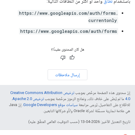
باستخدام
نطاق
واحد أو أكثر من النطاقات التالية:
https://www.googleapis.com/auth/forms.
currentonly
https://www.googleapis.com/auth/forms
هل كان المحتوى مفيدًا؟
إرسال ملاحظات
إنّ محتوى هذه الصفحة مرخّص بموجب
ترخيص Creative Commons Attribution
4.0‏
ما لم يُنصّ على خلاف ذلك، ونماذج الرموز مرخّصة بموجب
ترخيص Apache 2.0‏
.
للاطّلاع على التفاصيل، يُرجى مراجعة
سياسات موقع Google Developers‏
. إنّ Java
هي علامة تجارية مسجَّلة لشركة Oracle و/أو شركائها التابعين.
تاريخ التعديل الأخير: 2026-04-13 (حسب التوقيت العالمي المتفَّق عليه)