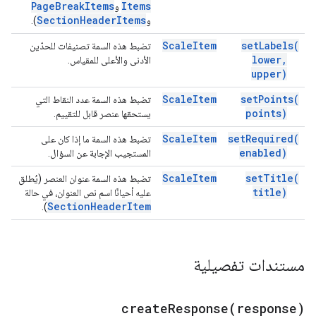
Page
Break
Items
Items
و
Section
Header
Items
و
).
Scale
Item
set
Labels(
تضبط هذه السمة تصنيفات للحدّين
lower
,
الأدنى والأعلى للمقياس.
upper)
Scale
Item
set
Points(
تضبط هذه السمة عدد النقاط التي
points)
يستحقها عنصر قابل للتقييم.
Scale
Item
set
Required(
تضبط هذه السمة ما إذا كان على
enabled)
المستجيب الإجابة عن السؤال.
Scale
Item
set
Title(
تضبط هذه السمة عنوان العنصر (يُطلق
title)
عليه أحيانًا اسم نص العنوان، في حالة
Section
Header
Item
).
مستندات تفصيلية
createResponse(
response)