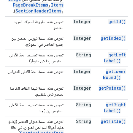
Page
Break
Items
Items
و
Section
Header
Items
و
).
Integer
get
Id(
)
تعرض هذه الطريقة المعرّف الفريد
للعنصر.
Integer
get
Index(
)
تعرض هذه السمة فهرس العنصر بين
جميع العناصر في النموذج.
String
get
Left
تعرض هذه السمة تصنيف الحدّ الأدنى
Label(
)
للمقياس، إذا كان متوفّرًا.
Integer
get
Lower
تعرض هذه السمة الحدّ الأدنى للمقياس.
Bound(
)
Integer
get
Points(
)
تعرض هذه السمة قيمة النقاط الخاصة
بعنصر قابل للتقييم.
String
get
Right
تعرض هذه السمة تصنيف الحدّ الأعلى
Label(
)
للمقياس، إن وُجد.
String
get
Title(
)
تعرض هذه السمة عنوان العنصر (يُطلق
عليه أحيانًا اسم نص العنوان، في حالة