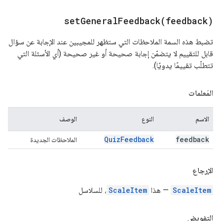
setGeneralFeedback(
feedback)
تضبط هذه السمة الملاحظات التي ستظهر للمجيبين عند الإجابة عن سؤال
قابل للتقييم لا يتضمّن إجابة صحيحة أو غير صحيحة (أي الأسئلة التي
تتطلّب تقييمًا يدويًا).
المَعلمات
الاسم
النوع
الوصف
Quiz
Feedback
feedback
الملاحظات الجديدة
الإرجاع
ScaleItem
— هذا
ScaleItem
، للسلاسل
التفويض