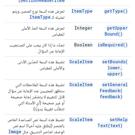
Section
Header
Item
).
Item
Type
get
Type(
)
تعرض هذه السمة نوع العنصر، ويتم
Item
Type
تمثيله كـ
.
Integer
get
Upper
تعرض هذه السمة الحدّ الأعلى
Bound(
)
للمقياس.
Boolean
is
Required(
)
تحدّد ما إذا كان يجب على المستجيب
الإجابة عن السؤال.
Scale
Item
set
Bounds(
تضبط هذه السمة الحدّين الأدنى
lower
,
والأعلى للمقياس.
upper)
Scale
Item
set
General
تضبط هذه السمة الملاحظات التي
Feedback(
ستظهر للمجيبين عند الإجابة عن سؤال
feedback)
قابل للتقييم لا يتضمّن إجابة صحيحة
أو غير صحيحة (أي الأسئلة التي
تتطلّب تقييمًا يدويًا).
Scale
Item
set
Help
تضبط هذه السمة نص المساعدة الخاص
Text(
text)
بالعنصر (يُطلق عليه أحيانًا اسم نص
Image
الوصف لعناصر التنسيق، مثل