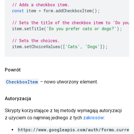
// Adds a checkbox item.
const
item
=
form
.
addCheckboxItem
();
// Sets the title of the checkbox item to 'Do you 
item
.
setTitle
(
'Do you prefer cats or dogs?'
);
// Sets the choices.
item
.
setChoiceValues
([
'Cats'
,
'Dogs'
]);
Powrót
CheckboxItem
– nowo utworzony element.
Autoryzacja
Skrypty korzystające z tej metody wymagają autoryzacji
z użyciem co najmniej jednego z tych
zakresów
:
https://www.googleapis.com/auth/forms.curre