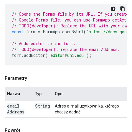
// Opens the Forms file by its URL. If you created
// Google Forms file, you can use FormApp.getActiv
// TODO(developer): Replace the URL with your own.
const
form
=
FormApp
.
openByUrl
(
'https://docs.googl
// Adds editor to the form.
// TODO(developer): replace the emailAddress.
form
.
addEditor
(
'editor@uni.edu'
);
Parametry
Nazwa
Typ
Opis
email
String
Adres e-mail użytkownika, którego
Address
chcesz dodać.
Powrót