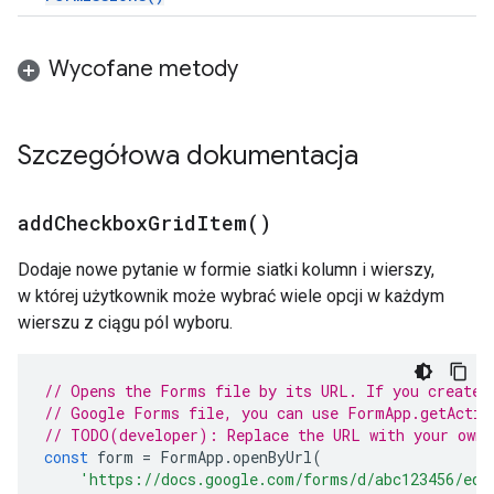
Wycofane metody
Szczegółowa dokumentacja
add
Checkbox
Grid
Item(
)
Dodaje nowe pytanie w formie siatki kolumn i wierszy,
w której użytkownik może wybrać wiele opcji w każdym
wierszu z ciągu pól wyboru.
// Opens the Forms file by its URL. If you created
// Google Forms file, you can use FormApp.getActiv
// TODO(developer): Replace the URL with your own.
const
form
=
FormApp
.
openByUrl
(
'https://docs.google.com/forms/d/abc123456/edi