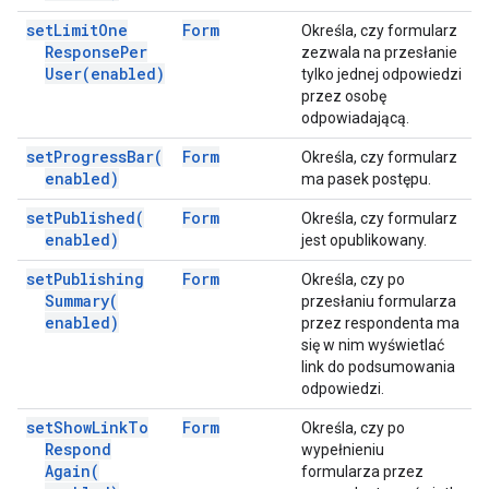
set
Limit
One
Form
Określa, czy formularz
Response
Per
zezwala na przesłanie
User(
enabled)
tylko jednej odpowiedzi
przez osobę
odpowiadającą.
set
Progress
Bar(
Form
Określa, czy formularz
enabled)
ma pasek postępu.
set
Published(
Form
Określa, czy formularz
enabled)
jest opublikowany.
set
Publishing
Form
Określa, czy po
Summary(
przesłaniu formularza
enabled)
przez respondenta ma
się w nim wyświetlać
link do podsumowania
odpowiedzi.
set
Show
Link
To
Form
Określa, czy po
Respond
wypełnieniu
Again(
formularza przez