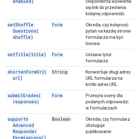
enabled)
respondenta wyświetla
się link do przesłania
kolejnej odpowiedzi.
set
Shuffle
Form
Określa, czy kolejność
Questions(
pytań na każdej stronie
shuffle)
formularza ma być
losowa.
set
Title(
title)
Form
Ustawia tytuł
formularza.
shorten
Form
Url(
String
Konwertuje długi adres
url)
URL formularza na
krótki adres URL.
submit
Grades(
Form
Przesyła oceny dla
responses)
podanych odpowiedzi
w Formularzach.
supports
Boolean
Określa, czy formularz
Advanced
obsługuje
Responder
publikowanie.
Permissions(
)