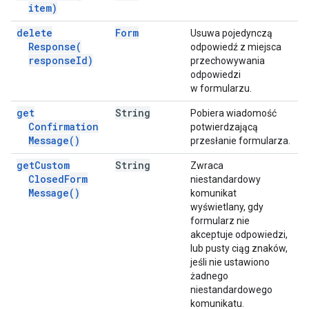
item)
delete
Form
Usuwa pojedynczą
Response(
odpowiedź z miejsca
response
Id)
przechowywania
odpowiedzi
w formularzu.
get
String
Pobiera wiadomość
Confirmation
potwierdzającą
Message(
)
przesłanie formularza.
get
Custom
String
Zwraca
Closed
Form
niestandardowy
Message(
)
komunikat
wyświetlany, gdy
formularz nie
akceptuje odpowiedzi,
lub pusty ciąg znaków,
jeśli nie ustawiono
żadnego
niestandardowego
komunikatu.