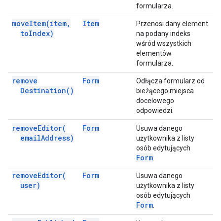
formularza.
move
Item(
item
,
Item
Przenosi dany element
to
Index)
na podany indeks
wśród wszystkich
elementów
formularza.
remove
Form
Odłącza formularz od
Destination(
)
bieżącego miejsca
docelowego
odpowiedzi.
remove
Editor(
Form
Usuwa danego
email
Address)
użytkownika z listy
osób edytujących
Form
.
remove
Editor(
Form
Usuwa danego
user)
użytkownika z listy
osób edytujących
Form
.