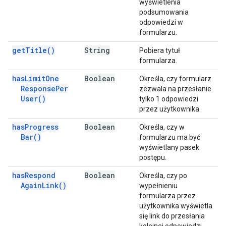
wyświetlenia
podsumowania
odpowiedzi w
formularzu.
get
Title(
)
String
Pobiera tytuł
formularza.
has
Limit
One
Boolean
Określa, czy formularz
Response
Per
zezwala na przesłanie
User(
)
tylko 1 odpowiedzi
przez użytkownika.
has
Progress
Boolean
Określa, czy w
Bar(
)
formularzu ma być
wyświetlany pasek
postępu.
has
Respond
Boolean
Określa, czy po
Again
Link(
)
wypełnieniu
formularza przez
użytkownika wyświetla
się link do przesłania