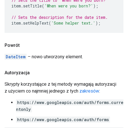
// Sets the title to 'When were you born?'
item
.
setTitle
(
'When were you born?'
);
// Sets the description for the date item.
item
.
setHelpText
(
'Some helper text.'
);
Powrót
DateItem
– nowo utworzony element.
Autoryzacja
Skrypty korzystające z tej metody wymagają autoryzacji
z użyciem co najmniej jednego z tych
zakresów
:
https://www.googleapis.com/auth/forms.curre
ntonly
https://www.googleapis.com/auth/forms