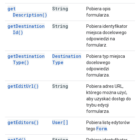
get
String
Pobiera opis
Description(
)
formularza.
get
Destination
String
Pobiera identyfikator
Id(
)
miejsca docelowego
odpowiedzi na
formularz.
get
Destination
Destination
Pobiera typ miejsca
Type(
)
Type
docelowego
odpowiedzi
formularza.
get
Edit
Url(
)
String
Pobiera adres URL,
którego można użyć,
aby uzyskać dostęp do
trybu edycji
formularza.
get
Editors(
)
User[]
Pobiera listę edytorów
Form
tego
.
get
Id(
)
String