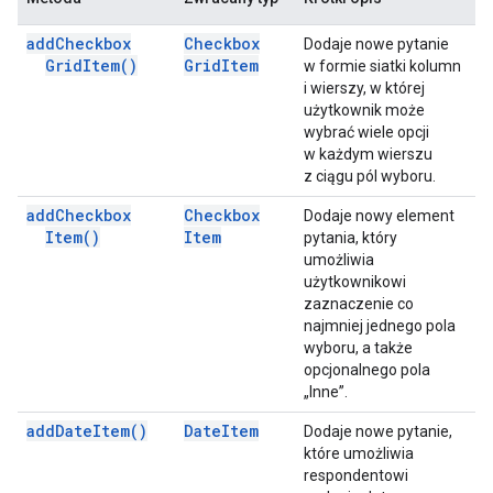
add
Checkbox
Checkbox
Dodaje nowe pytanie
Grid
Item(
)
Grid
Item
w formie siatki kolumn
i wierszy, w której
użytkownik może
wybrać wiele opcji
w każdym wierszu
z ciągu pól wyboru.
add
Checkbox
Checkbox
Dodaje nowy element
Item(
)
Item
pytania, który
umożliwia
użytkownikowi
zaznaczenie co
najmniej jednego pola
wyboru, a także
opcjonalnego pola
„Inne”.
add
Date
Item(
)
Date
Item
Dodaje nowe pytanie,
które umożliwia
respondentowi