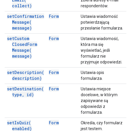
zbiera adresy e-mail
collect)
respondentów.
set
Confirmation
Form
Ustawia wiadomość
Message(
potwierdzającą
message)
przesłanie formularza.
set
Custom
Form
Ustawia wiadomość,
Closed
Form
która ma się
Message(
wyświetlać, jeśli
message)
formularz nie
przyjmuje odpowiedzi.
set
Description(
Form
Ustawia opis
description)
formularza.
set
Destination(
Form
Ustawia miejsce
type
,
id)
docelowe, w którym
zapisywane są
odpowiedzi z
formularza.
set
Is
Quiz(
Form
Określa, czy formularz
enabled)
jest testem.