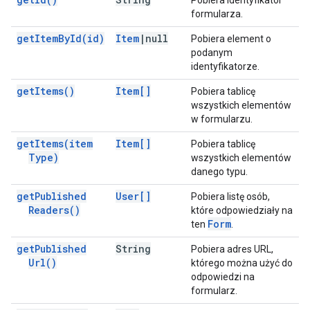
Pobiera identyfikator
formularza.
get
Item
By
Id(
id)
Item
|
null
Pobiera element o
podanym
identyfikatorze.
get
Items(
)
Item[]
Pobiera tablicę
wszystkich elementów
w formularzu.
get
Items(
item
Item[]
Pobiera tablicę
Type)
wszystkich elementów
danego typu.
get
Published
User[]
Pobiera listę osób,
Readers(
)
które odpowiedziały na
Form
ten
.
get
Published
String
Pobiera adres URL,
Url(
)
którego można użyć do
odpowiedzi na
formularz.