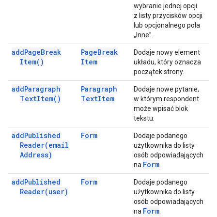
wybranie jednej opcji
z listy przycisków opcji
lub opcjonalnego pola
„Inne”.
add
Page
Break
Page
Break
Dodaje nowy element
Item(
)
Item
układu, który oznacza
początek strony.
add
Paragraph
Paragraph
Dodaje nowe pytanie,
Text
Item(
)
Text
Item
w którym respondent
może wpisać blok
tekstu.
add
Published
Form
Dodaje podanego
Reader(
email
użytkownika do listy
Address)
osób odpowiadających
Form
na
.
add
Published
Form
Dodaje podanego
Reader(
user)
użytkownika do listy
osób odpowiadających
Form
na
.