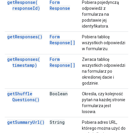
get
Response(
Form
Pobiera pojedynczą
response
Id)
Response
odpowiedź z
formularza na
podstawie jej
identyfikatora.
get
Responses(
)
Form
Pobiera tablicę
Response[]
wszystkich odpowiedzi
w formularzu.
get
Responses(
Form
Zwraca tablicę
timestamp)
Response[]
wszystkich odpowiedzi
na formularz po
określonej dacie i
godzinie.
get
Shuffle
Boolean
Określa, czy kolejność
Questions(
)
pytań na każdej stronie
formularza jest
losowa.
get
Summary
Url(
)
String
Pobiera adres URL,
którego można użyć do