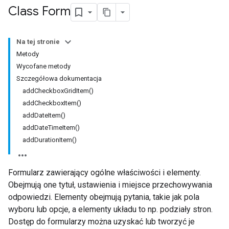
Class Form
Na tej stronie
Metody
Wycofane metody
Szczegółowa dokumentacja
addCheckboxGridItem()
addCheckboxItem()
addDateItem()
addDateTimeItem()
addDurationItem()
Formularz zawierający ogólne właściwości i elementy.
Obejmują one tytuł, ustawienia i miejsce przechowywania
odpowiedzi. Elementy obejmują pytania, takie jak pola
wyboru lub opcje, a elementy układu to np. podziały stron.
Dostęp do formularzy można uzyskać lub tworzyć je