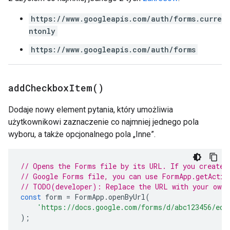
https://www.googleapis.com/auth/forms.curre
ntonly
https://www.googleapis.com/auth/forms
add
Checkbox
Item(
)
Dodaje nowy element pytania, który umożliwia
użytkownikowi zaznaczenie co najmniej jednego pola
wyboru, a także opcjonalnego pola „Inne”.
// Opens the Forms file by its URL. If you created
// Google Forms file, you can use FormApp.getActiv
// TODO(developer): Replace the URL with your own.
const
form
=
FormApp
.
openByUrl
(
'https://docs.google.com/forms/d/abc123456/edi
);