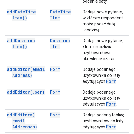
podanie daty.
add
Date
Time
Date
Time
Dodaje nowe pytanie,
Item(
)
Item
w którym respondent
może podać datę
i godzinę.
add
Duration
Duration
Dodaje nowe pytanie,
Item(
)
Item
które umożliwia
użytkownikowi
określenie czasu.
add
Editor(
email
Form
Dodaje podanego
Address)
użytkownika do listy
Form
edytujących
.
add
Editor(
user)
Form
Dodaje podanego
użytkownika do listy
Form
edytujących
.
add
Editors(
Form
Dodaje podaną tablicę
email
użytkowników do listy
Addresses)
Form
edytujących
.