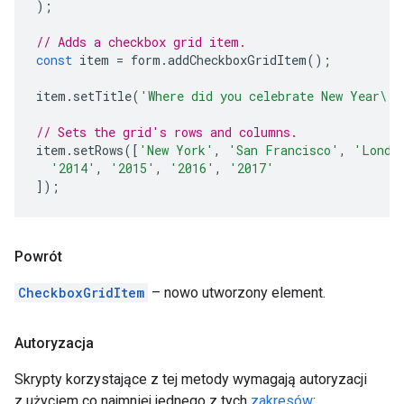
);
// Adds a checkbox grid item.
const
item
=
form
.
addCheckboxGridItem
();
item
.
setTitle
(
'Where did you celebrate New Year\'s
// Sets the grid's rows and columns.
item
.
setRows
([
'New York'
,
'San Francisco'
,
'Londo
'2014'
,
'2015'
,
'2016'
,
'2017'
]);
Powrót
CheckboxGridItem
– nowo utworzony element.
Autoryzacja
Skrypty korzystające z tej metody wymagają autoryzacji
z użyciem co najmniej jednego z tych
zakresów
: