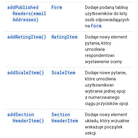
add
Published
Form
Dodaje podaną tablicę
Readers(
email
użytkowników do listy
Addresses)
osób odpowiadających
Form
na
.
add
Rating
Item(
)
Rating
Item
Dodaje nowy element
pytania, który
umożliwia
respondentowi
wystawienie oceny.
add
Scale
Item(
)
Scale
Item
Dodaje nowe pytanie,
które umożliwia
użytkownikowi
wybranie jednej opcji
z numerowanego
ciągu przycisków opcji.
add
Section
Section
Dodaje nowy element
Header
Item(
)
Header
Item
układu, który wizualnie
wskazuje początek
sekcji.