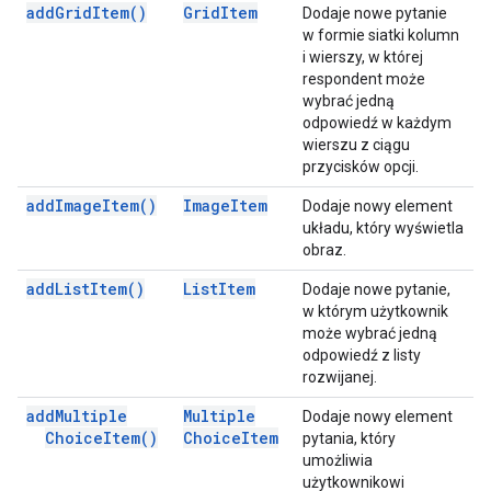
add
Grid
Item(
)
Grid
Item
Dodaje nowe pytanie
w formie siatki kolumn
i wierszy, w której
respondent może
wybrać jedną
odpowiedź w każdym
wierszu z ciągu
przycisków opcji.
add
Image
Item(
)
Image
Item
Dodaje nowy element
układu, który wyświetla
obraz.
add
List
Item(
)
List
Item
Dodaje nowe pytanie,
w którym użytkownik
może wybrać jedną
odpowiedź z listy
rozwijanej.
add
Multiple
Multiple
Dodaje nowy element
Choice
Item(
)
Choice
Item
pytania, który
umożliwia
użytkownikowi