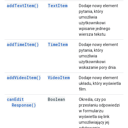
add
Text
Item(
)
Text
Item
Dodaje nowy element
pytania, który
umożliwia
użytkownikowi
wpisanie jednego
wiersza tekstu.
add
Time
Item(
)
Time
Item
Dodaje nowy element
pytania, który
umożliwia
użytkownikowi
wskazanie pory dnia.
add
Video
Item(
)
Video
Item
Dodaje nowy element
układu, który wyświetla
film.
can
Edit
Boolean
Określa, czy po
Response(
)
przesłaniu odpowiedzi
w formularzu
wyświetla się link
umożliwiający jej