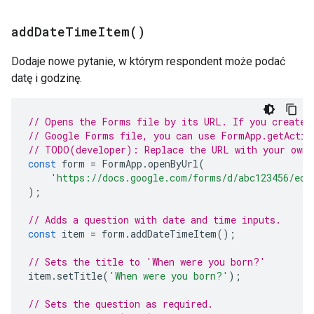
add
Date
Time
Item(
)
Dodaje nowe pytanie, w którym respondent może podać
datę i godzinę.
// Opens the Forms file by its URL. If you created
// Google Forms file, you can use FormApp.getActiv
// TODO(developer): Replace the URL with your own.
const
form
=
FormApp
.
openByUrl
(
'https://docs.google.com/forms/d/abc123456/edi
);
// Adds a question with date and time inputs.
const
item
=
form
.
addDateTimeItem
();
// Sets the title to 'When were you born?'
item
.
setTitle
(
'When were you born?'
);
// Sets the question as required.