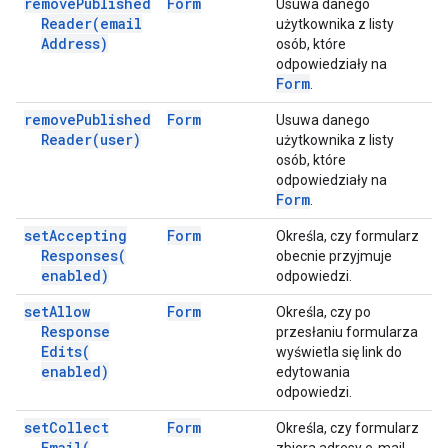
remove
Published
Form
Usuwa danego
Reader(
email
użytkownika z listy
Address)
osób, które
odpowiedziały na
Form
.
remove
Published
Form
Usuwa danego
Reader(
user)
użytkownika z listy
osób, które
odpowiedziały na
Form
.
set
Accepting
Form
Określa, czy formularz
Responses(
obecnie przyjmuje
enabled)
odpowiedzi.
set
Allow
Form
Określa, czy po
Response
przesłaniu formularza
Edits(
wyświetla się link do
enabled)
edytowania
odpowiedzi.
set
Collect
Form
Określa, czy formularz
Email(