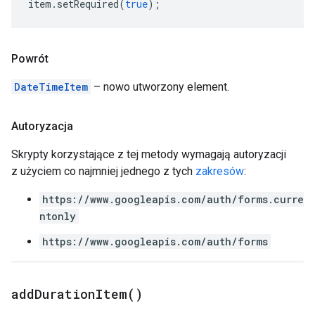
item
.
setRequired
(
true
);
Powrót
DateTimeItem
– nowo utworzony element.
Autoryzacja
Skrypty korzystające z tej metody wymagają autoryzacji
z użyciem co najmniej jednego z tych
zakresów
:
https://www.googleapis.com/auth/forms.curre
ntonly
https://www.googleapis.com/auth/forms
add
Duration
Item(
)