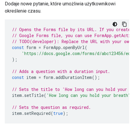
Dodaje nowe pytanie, które umożliwia użytkownikowi
określenie czasu.
// Opens the Forms file by its URL. If you created
// Google Forms file, you can use FormApp.getActiv
// TODO(developer): Replace the URL with your own.
const
form
=
FormApp
.
openByUrl
(
'https://docs.google.com/forms/d/abc123456/edi
);
// Adds a question with a duration input.
const
item
=
form
.
addDurationItem
();
// Sets the title to 'How long can you hold your b
item
.
setTitle
(
'How long can you hold your breath?'
// Sets the question as required.
item
.
setRequired
(
true
);