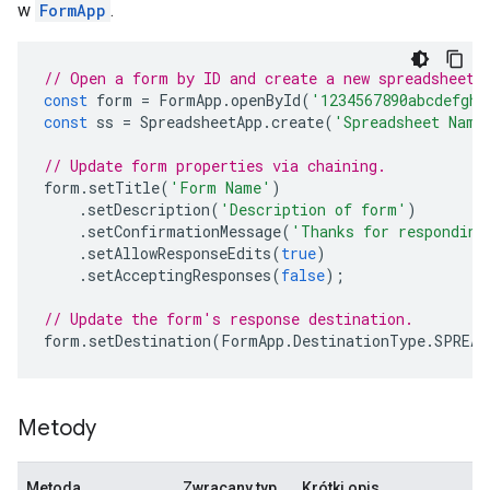
w
FormApp
.
// Open a form by ID and create a new spreadsheet.
const
form
=
FormApp
.
openById
(
'1234567890abcdefghi
const
ss
=
SpreadsheetApp
.
create
(
'Spreadsheet Name
// Update form properties via chaining.
form
.
setTitle
(
'Form Name'
)
.
setDescription
(
'Description of form'
)
.
setConfirmationMessage
(
'Thanks for responding
.
setAllowResponseEdits
(
true
)
.
setAcceptingResponses
(
false
);
// Update the form's response destination.
form
.
setDestination
(
FormApp
.
DestinationType
.
SPREAD
Metody
Metoda
Zwracany typ
Krótki opis