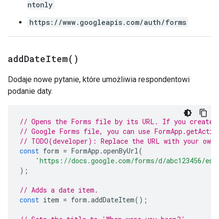
ntonly
https://www.googleapis.com/auth/forms
add
Date
Item(
)
Dodaje nowe pytanie, które umożliwia respondentowi
podanie daty.
// Opens the Forms file by its URL. If you created
// Google Forms file, you can use FormApp.getActiv
// TODO(developer): Replace the URL with your own.
const
form
=
FormApp
.
openByUrl
(
'https://docs.google.com/forms/d/abc123456/edi
);
// Adds a date item.
const
item
=
form
.
addDateItem
();