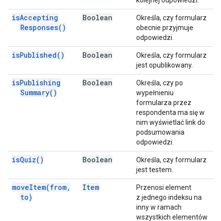
kolejnej odpowiedzi.
is
Accepting
Boolean
Określa, czy formularz
Responses(
)
obecnie przyjmuje
odpowiedzi.
is
Published(
)
Boolean
Określa, czy formularz
jest opublikowany.
is
Publishing
Boolean
Określa, czy po
Summary(
)
wypełnieniu
formularza przez
respondenta ma się w
nim wyświetlać link do
podsumowania
odpowiedzi.
is
Quiz(
)
Boolean
Określa, czy formularz
jest testem.
move
Item(
from
,
Item
Przenosi element
to)
z jednego indeksu na
inny w ramach
wszystkich elementów