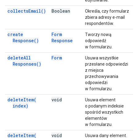
edytowanie.
collects
Email(
)
Boolean
Określa, czy formularz
zbiera adresy e-mail
respondentów.
create
Form
Tworzy nową
Response(
)
Response
odpowiedź
w formularzu.
delete
All
Form
Usuwa wszystkie
Responses(
)
przesłane odpowiedzi
z miejsca
przechowywania
odpowiedzi
w formularzu.
delete
Item(
void
Usuwa element
index)
o podanym indeksie
spośród wszystkich
elementów
w formularzu.
delete
Item(
void
Usuwa dany element.