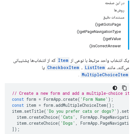
در این صفحه
روش‌ها
مستندات دقیق
getGotoPage()
getPageNavigationType()
getValue()
isCorrectAnswer()
یک انتخاب واحد مرتبط با نوعی از
Item
که از انتخاب‌ها پشتیبانی
می‌کند، مانند
ListItem
،
CheckboxItem
یا
.
MultipleChoiceItem
// Create a new form and add a multiple-choice ite
const
form
=
FormApp
.
create
(
'Form Name'
);
const
item
=
form
.
addMultipleChoiceItem
();
item
.
setTitle
(
'Do you prefer cats or dogs?'
).
setCh
item
.
createChoice
(
'Cats'
,
FormApp
.
PageNavigation
item
.
createChoice
(
'Dogs'
,
FormApp
.
PageNavigation
]);