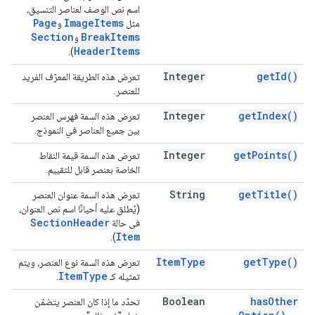
اسم نص الوصف لعناصر التنسيق،
Page
Image
Items
مثل
و
Section
Break
Items
و
Header
Items
).
Integer
get
Id(
)
تعرض هذه الطريقة المعرّف الفريد
للعنصر.
Integer
get
Index(
)
تعرض هذه السمة فهرس العنصر
بين جميع العناصر في النموذج.
Integer
get
Points(
)
تعرض هذه السمة قيمة النقاط
الخاصة بعنصر قابل للتقييم.
String
get
Title(
)
تعرض هذه السمة عنوان العنصر
(يُطلق عليه أحيانًا اسم نص العنوان،
Section
Header
في حالة
Item
).
Item
Type
get
Type(
)
تعرض هذه السمة نوع العنصر، ويتم
Item
Type
تمثيله كـ
.
Boolean
has
Other
تحدّد ما إذا كان العنصر يتضمّن