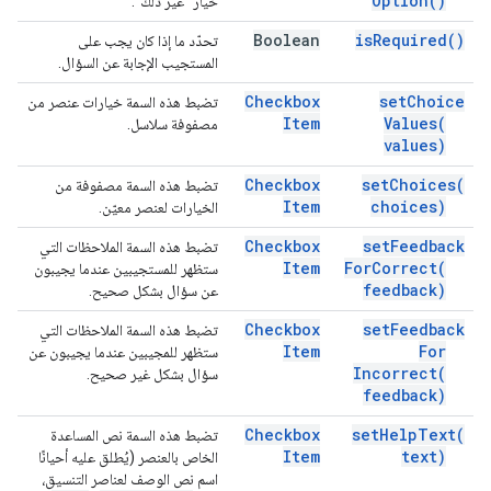
Option(
)
خيار "غير ذلك".
Boolean
is
Required(
)
تحدّد ما إذا كان يجب على
المستجيب الإجابة عن السؤال.
Checkbox
set
Choice
تضبط هذه السمة خيارات عنصر من
Item
Values(
مصفوفة سلاسل.
values)
Checkbox
set
Choices(
تضبط هذه السمة مصفوفة من
Item
choices)
الخيارات لعنصر معيّن.
Checkbox
set
Feedback
تضبط هذه السمة الملاحظات التي
Item
For
Correct(
ستظهر للمستجيبين عندما يجيبون
feedback)
عن سؤال بشكل صحيح.
Checkbox
set
Feedback
تضبط هذه السمة الملاحظات التي
Item
For
ستظهر للمجيبين عندما يجيبون عن
Incorrect(
سؤال بشكل غير صحيح.
feedback)
Checkbox
set
Help
Text(
تضبط هذه السمة نص المساعدة
Item
text)
الخاص بالعنصر (يُطلق عليه أحيانًا
اسم نص الوصف لعناصر التنسيق،