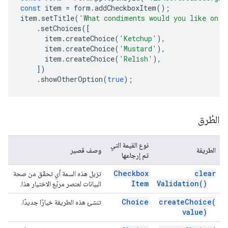
const
item
=
form
.
addCheckboxItem
();
item
.
setTitle
(
'What condiments would you like on y
.
setChoices
([
item
.
createChoice
(
'Ketchup'
),
item
.
createChoice
(
'Mustard'
),
item
.
createChoice
(
'Relish'
),
])
.
showOtherOption
(
true
);
الطُرق
نوع القيمة التي
الطريقة
وصف قصير
تم إرجاعها
Checkbox
clear
تزيل هذه السمة أي تحقّق من صحة
Item
Validation(
)
البيانات لعنصر مربّع الاختيار هذا.
Choice
create
Choice(
تنشئ هذه الطريقة خيارًا جديدًا.
value)