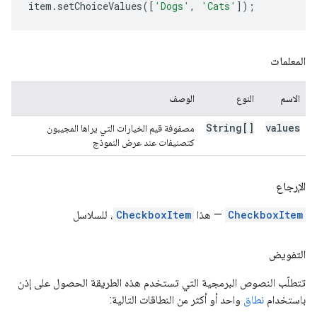
item
.
setChoiceValues
([
'Dogs'
,
'Cats'
]);
المعلمات
الاسم
النوع
الوصف
String[]
values
مصفوفة قيم الخيارات التي يراها المجيبون
كتصنيفات عند عرض النموذج
الإرجاع
CheckboxItem
— هذا
CheckboxItem
، للسلاسل
التفويض
تتطلّب النصوص البرمجية التي تستخدم هذه الطريقة الحصول على إذن
باستخدام
نطاق
واحد أو أكثر من النطاقات التالية: