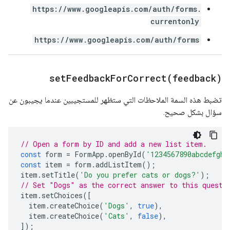
https://www.googleapis.com/auth/forms.
currentonly
https://www.googleapis.com/auth/forms
setFeedbackForCorrect(
feedback)
تضبط هذه السمة الملاحظات التي ستظهر للمستجيبين عندما يجيبون عن
سؤال بشكل صحيح.
// Open a form by ID and add a new list item.
const
form
=
FormApp
.
openById
(
'1234567890abcdefghi
const
item
=
form
.
addListItem
();
item
.
setTitle
(
'Do you prefer cats or dogs?'
);
// Set "Dogs" as the correct answer to this questi
item
.
setChoices
([
item
.
createChoice
(
'Dogs'
,
true
),
item
.
createChoice
(
'Cats'
,
false
),
]);