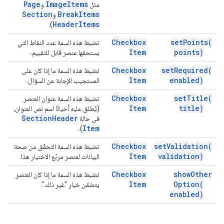
Page
Image
Items
مثل
و
Section
Break
Items
و
Header
Items
).
Checkbox
set
Points(
تضبط هذه السمة عدد النقاط التي
Item
points)
يستحقها عنصر قابل للتقييم.
Checkbox
set
Required(
تضبط هذه السمة ما إذا كان على
Item
enabled)
المستجيب الإجابة عن السؤال.
Checkbox
set
Title(
تضبط هذه السمة عنوان العنصر
Item
title)
(يُطلق عليه أحيانًا اسم نص العنوان،
Section
Header
في حالة
Item
).
Checkbox
set
Validation(
تضبط هذه السمة التحقّق من صحة
Item
validation)
البيانات لعنصر مربّع الاختيار هذا.
Checkbox
show
Other
تضبط هذه السمة ما إذا كان العنصر
Item
Option(
يتضمّن خيار "غير ذلك".
enabled)