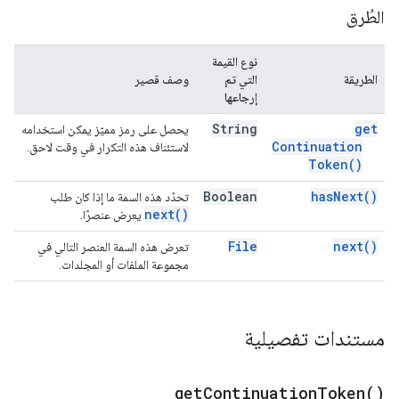
الطُرق
نوع القيمة
الطريقة
التي تم
وصف قصير
إرجاعها
String
get
يحصل على رمز مميّز يمكن استخدامه
Continuation
لاستئناف هذه التكرار في وقت لاحق.
Token(
)
Boolean
has
Next(
)
تحدّد هذه السمة ما إذا كان طلب
next(
)
يعرض عنصرًا.
File
next(
)
تعرض هذه السمة العنصر التالي في
مجموعة الملفات أو المجلدات.
مستندات تفصيلية
get
Continuation
Token(
)