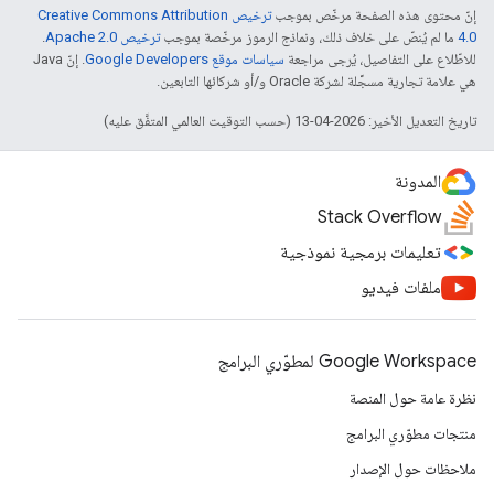
إنّ محتوى هذه الصفحة مرخّص بموجب
ترخيص Creative Commons Attribution
4.0‏
ما لم يُنصّ على خلاف ذلك، ونماذج الرموز مرخّصة بموجب
ترخيص Apache 2.0‏
.
للاطّلاع على التفاصيل، يُرجى مراجعة
سياسات موقع Google Developers‏
. إنّ Java
هي علامة تجارية مسجَّلة لشركة Oracle و/أو شركائها التابعين.
تاريخ التعديل الأخير: 2026-04-13 (حسب التوقيت العالمي المتفَّق عليه)
المدونة
Stack Overflow
تعليمات برمجية نموذجية
ملفات فيديو
Google Workspace لمطوّري البرامج
نظرة عامة حول المنصة
منتجات مطوّري البرامج
ملاحظات حول الإصدار