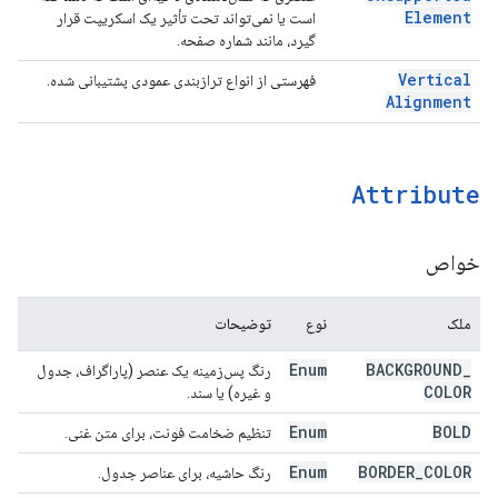
Element
است یا نمی‌تواند تحت تأثیر یک اسکریپت قرار
گیرد، مانند شماره صفحه.
Vertical
فهرستی از انواع ترازبندی عمودی پشتیبانی شده.
Alignment
Attribute
خواص
ملک
نوع
توضیحات
Enum
BACKGROUND
_
رنگ پس‌زمینه یک عنصر (پاراگراف، جدول
COLOR
و غیره) یا سند.
Enum
BOLD
تنظیم ضخامت فونت، برای متن غنی.
Enum
BORDER
_
COLOR
رنگ حاشیه، برای عناصر جدول.