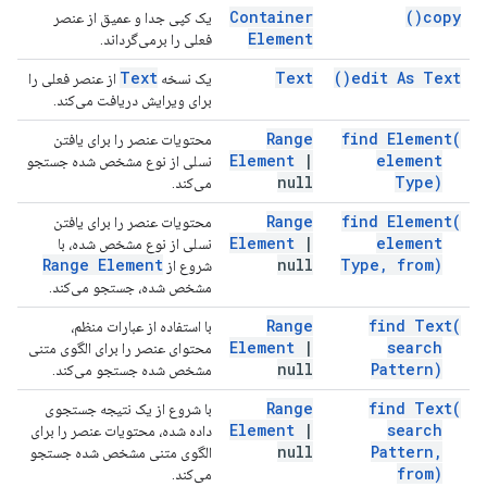
Container
)
copy(
یک کپی جدا و عمیق از عنصر
Element
فعلی را برمی‌گرداند.
Text
Text
)
edit As
Text(
یک نسخه
از عنصر فعلی را
برای ویرایش دریافت می‌کند.
Range
find
Element(
محتویات عنصر را برای یافتن
Element
|
element
نسلی از نوع مشخص شده جستجو
null
Type)
می‌کند.
Range
find
Element(
محتویات عنصر را برای یافتن
Element
|
element
نسلی از نوع مشخص شده، با
Range Element
null
Type
,
from)
شروع از
مشخص شده، جستجو می‌کند.
Range
find
Text(
با استفاده از عبارات منظم،
Element
|
search
محتوای عنصر را برای الگوی متنی
null
Pattern)
مشخص شده جستجو می‌کند.
Range
find
Text(
با شروع از یک نتیجه جستجوی
Element
|
search
داده شده، محتویات عنصر را برای
null
Pattern
,
الگوی متنی مشخص شده جستجو
from)
می‌کند.