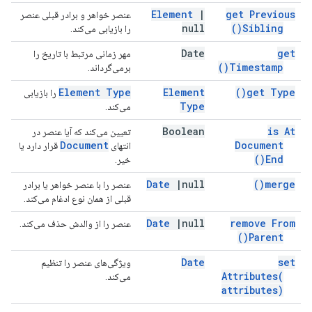
Element
|
get Previous
عنصر خواهر و برادر قبلی عنصر
null
)
Sibling(
را بازیابی می‌کند.
Date
get
مهر زمانی مرتبط با تاریخ را
)
Timestamp(
برمی‌گرداند.
Element Type
Element
)
get
Type(
را بازیابی
Type
می‌کند.
Boolean
is At
تعیین می‌کند که آیا عنصر در
Document
Document
انتهای
قرار دارد یا
)
End(
خیر.
Date
|
null
)
merge(
عنصر را با عنصر خواهر یا برادر
قبلی از همان نوع ادغام می‌کند.
Date
|
null
remove From
عنصر را از والدش حذف می‌کند.
)
Parent(
Date
set
ویژگی‌های عنصر را تنظیم
Attributes(
می‌کند.
attributes)