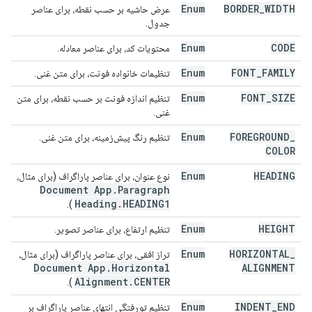
Enum
BORDER
_
WIDTH
عرض حاشیه بر حسب نقطه، برای عناصر
جدول.
Enum
CODE
محتویات کد، برای عناصر معادله.
Enum
FONT
_
FAMILY
تنظیمات خانواده فونت، برای متن غنی.
Enum
FONT
_
SIZE
تنظیم اندازه فونت بر حسب نقطه، برای متن
غنی.
Enum
FOREGROUND
_
تنظیم رنگ پیش‌زمینه، برای متن غنی.
COLOR
Enum
HEADING
نوع عنوان، برای عناصر پاراگراف (برای مثال،
Document App
.
Paragraph
Heading
.
HEADING1
).
Enum
HEIGHT
تنظیم ارتفاع، برای عناصر تصویر.
Enum
HORIZONTAL
_
تراز افقی، برای عناصر پاراگراف (برای مثال،
Document App
.
Horizontal
ALIGNMENT
Alignment
.
CENTER
).
Enum
INDENT
_
END
تنظیم تورفتگی انتهای عناصر پاراگراف بر