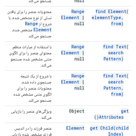
null
جستجو می‌کند.
Range
find
Element(
محتویات عنصر را برای یافتن
Element
|
element
Type
,
نسلی از نوع مشخص شده، با
Range
null
from)
شروع از
Element
مشخص شده،
جستجو می‌کند.
Range
find
Text(
با استفاده از عبارات منظم،
Element
|
search
محتوای عنصر را برای الگوی
null
Pattern)
متنی مشخص شده جستجو
می‌کند.
Range
find
Text(
با شروع از یک نتیجه
Element
|
search
جستجوی داده شده،
null
Pattern
,
محتویات عنصر را برای
from)
الگوی متنی مشخص شده
جستجو می‌کند.
Object
get
ویژگی‌های عنصر را بازیابی
)
Attributes(
می‌کند.
Element
get
Child(
child
عنصر فرزند را در اندیس
Index)
فرزند مشخص شده بازیابی