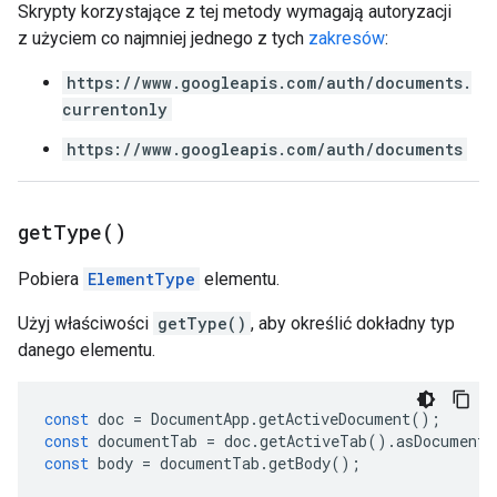
Skrypty korzystające z tej metody wymagają autoryzacji
z użyciem co najmniej jednego z tych
zakresów
:
https://www.googleapis.com/auth/documents.
currentonly
https://www.googleapis.com/auth/documents
get
Type(
)
Pobiera
ElementType
elementu.
Użyj właściwości
getType()
, aby określić dokładny typ
danego elementu.
const
doc
=
DocumentApp
.
getActiveDocument
();
const
documentTab
=
doc
.
getActiveTab
().
asDocumentT
const
body
=
documentTab
.
getBody
();