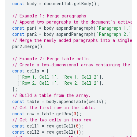
const
body
=
documentTab
.
getBody
();
// Example 1: Merge paragraphs
// Append two paragraphs to the document's active 
const
par1
=
body
.
appendParagraph
(
'Paragraph 1.'
);
const
par2
=
body
.
appendParagraph
(
'Paragraph 2.'
);
// Merge the newly added paragraphs into a single p
par2
.
merge
();
// Example 2: Merge table cells
// Create a two-dimensional array containing the t
const
cells
=
[
[
'Row 1, Cell 1'
,
'Row 1, Cell 2'
],
[
'Row 2, Cell 1'
,
'Row 2, Cell 2'
],
];
// Build a table from the array.
const
table
=
body
.
appendTable
(
cells
);
// Get the first row in the table.
const
row
=
table
.
getRow
(
0
);
// Get the two cells in this row.
const
cell1
=
row
.
getCell
(
0
);
const
cell2
=
row
.
getCell
(
1
);