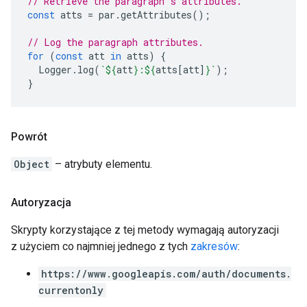
// Retrieve the paragraph's attributes.
const
atts
=
par
.
getAttributes
();
// Log the paragraph attributes.
for
(
const
att
in
atts
)
{
Logger
.
log
(
`
${
att
}
:
${
atts
[
att
]
}
`
);
}
Powrót
Object
– atrybuty elementu.
Autoryzacja
Skrypty korzystające z tej metody wymagają autoryzacji
z użyciem co najmniej jednego z tych
zakresów
:
https://www.googleapis.com/auth/documents.
currentonly