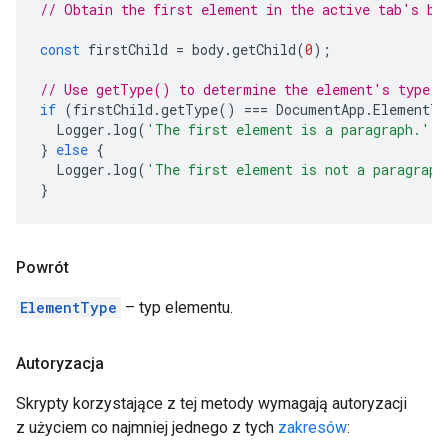
// Obtain the first element in the active tab's bo
const
firstChild
=
body
.
getChild
(
0
);
// Use getType() to determine the element's type.
if
(
firstChild
.
getType
()
===
DocumentApp
.
ElementTy
Logger
.
log
(
'The first element is a paragraph.'
);
}
else
{
Logger
.
log
(
'The first element is not a paragraph
}
Powrót
ElementType
– typ elementu.
Autoryzacja
Skrypty korzystające z tej metody wymagają autoryzacji
z użyciem co najmniej jednego z tych
zakresów
: