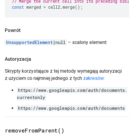
// Merge the current cell into its preceding sibli
const
merged
=
cell2
.
merge
();
Powrót
UnsupportedElement
|null
– scalony element.
Autoryzacja
Skrypty korzystające z tej metody wymagają autoryzacji
z użyciem co najmniej jednego z tych
zakresów
:
https://www.googleapis.com/auth/documents.
currentonly
https://www.googleapis.com/auth/documents
remove
From
Parent(
)