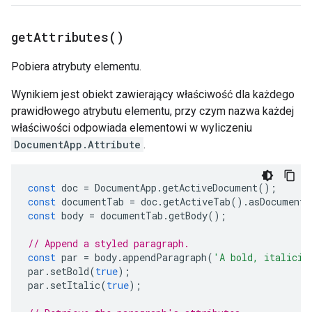
get
Attributes(
)
Pobiera atrybuty elementu.
Wynikiem jest obiekt zawierający właściwość dla każdego
prawidłowego atrybutu elementu, przy czym nazwa każdej
właściwości odpowiada elementowi w wyliczeniu
DocumentApp.Attribute
.
const
doc
=
DocumentApp
.
getActiveDocument
();
const
documentTab
=
doc
.
getActiveTab
().
asDocumentT
const
body
=
documentTab
.
getBody
();
// Append a styled paragraph.
const
par
=
body
.
appendParagraph
(
'A bold, italiciz
par
.
setBold
(
true
);
par
.
setItalic
(
true
);