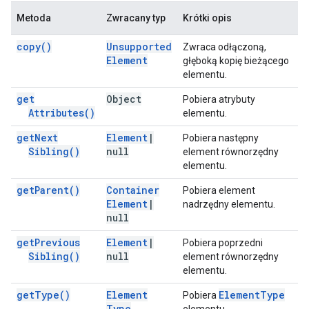
Metoda
Zwracany typ
Krótki opis
copy(
)
Unsupported
Zwraca odłączoną,
Element
głęboką kopię bieżącego
elementu.
get
Object
Pobiera atrybuty
Attributes(
)
elementu.
get
Next
Element
|
Pobiera następny
Sibling(
)
null
element równorzędny
elementu.
get
Parent(
)
Container
Pobiera element
Element
|
nadrzędny elementu.
null
get
Previous
Element
|
Pobiera poprzedni
Sibling(
)
null
element równorzędny
elementu.
get
Type(
)
Element
Element
Type
Pobiera
Type