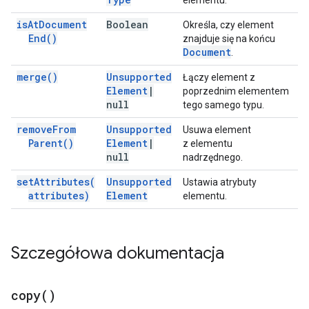
elementu.
is
At
Document
Boolean
Określa, czy element
End(
)
znajduje się na końcu
Document
.
merge(
)
Unsupported
Łączy element z
Element
|
poprzednim elementem
null
tego samego typu.
remove
From
Unsupported
Usuwa element
Parent(
)
Element
|
z elementu
null
nadrzędnego.
set
Attributes(
Unsupported
Ustawia atrybuty
attributes)
Element
elementu.
Szczegółowa dokumentacja
copy(
)