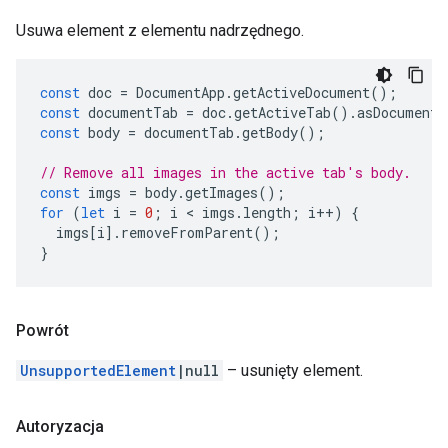
Usuwa element z elementu nadrzędnego.
const
doc
=
DocumentApp
.
getActiveDocument
();
const
documentTab
=
doc
.
getActiveTab
().
asDocumentT
const
body
=
documentTab
.
getBody
();
// Remove all images in the active tab's body.
const
imgs
=
body
.
getImages
();
for
(
let
i
=
0
;
i
 < 
imgs
.
length
;
i
++
)
{
imgs
[
i
].
removeFromParent
();
}
Powrót
UnsupportedElement
|null
– usunięty element.
Autoryzacja