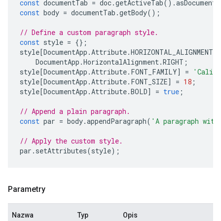
const
documentTab
=
doc
.
getActiveTab
().
asDocumentT
const
body
=
documentTab
.
getBody
();
// Define a custom paragraph style.
const
style
=
{};
style
[
DocumentApp
.
Attribute
.
HORIZONTAL_ALIGNMENT
]
DocumentApp
.
HorizontalAlignment
.
RIGHT
;
style
[
DocumentApp
.
Attribute
.
FONT_FAMILY
]
=
'Calib
style
[
DocumentApp
.
Attribute
.
FONT_SIZE
]
=
18
;
style
[
DocumentApp
.
Attribute
.
BOLD
]
=
true
;
// Append a plain paragraph.
const
par
=
body
.
appendParagraph
(
'A paragraph with
// Apply the custom style.
par
.
setAttributes
(
style
);
Parametry
Nazwa
Typ
Opis