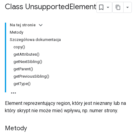
Class Unsupported
Element
Na tej stronie
Metody
Szczegółowa dokumentacja
copy()
getAttributes()
getNextSibling()
getParent()
getPreviousSibling()
getType()
Element reprezentujący region, który jest nieznany lub na
który skrypt nie może mieć wpływu, np. numer strony.
Metody