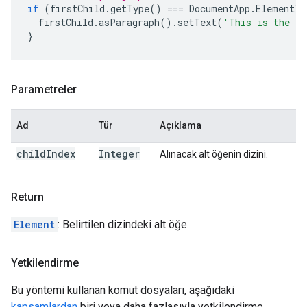
if
(
firstChild
.
getType
()
===
DocumentApp
.
ElementTy
firstChild
.
asParagraph
().
setText
(
'This is the fi
}
Parametreler
Ad
Tür
Açıklama
child
Index
Integer
Alınacak alt öğenin dizini.
Return
Element
: Belirtilen dizindeki alt öğe.
Yetkilendirme
Bu yöntemi kullanan komut dosyaları, aşağıdaki
kapsamlardan
biri veya daha fazlasıyla yetkilendirme