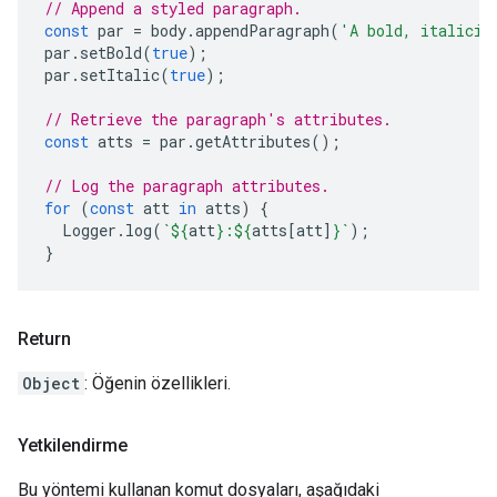
// Append a styled paragraph.
const
par
=
body
.
appendParagraph
(
'A bold, italiciz
par
.
setBold
(
true
);
par
.
setItalic
(
true
);
// Retrieve the paragraph's attributes.
const
atts
=
par
.
getAttributes
();
// Log the paragraph attributes.
for
(
const
att
in
atts
)
{
Logger
.
log
(
`
${
att
}
:
${
atts
[
att
]
}
`
);
}
Return
Object
: Öğenin özellikleri.
Yetkilendirme
Bu yöntemi kullanan komut dosyaları, aşağıdaki