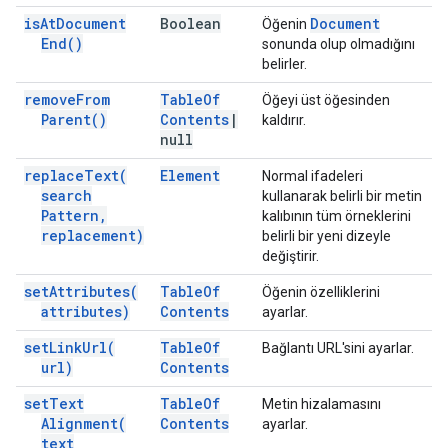
is
At
Document
Boolean
Document
Öğenin
End(
)
sonunda olup olmadığını
belirler.
remove
From
Table
Of
Öğeyi üst öğesinden
Parent(
)
Contents
|
kaldırır.
null
replace
Text(
Element
Normal ifadeleri
search
kullanarak belirli bir metin
Pattern
,
kalıbının tüm örneklerini
replacement)
belirli bir yeni dizeyle
değiştirir.
set
Attributes(
Table
Of
Öğenin özelliklerini
attributes)
Contents
ayarlar.
set
Link
Url(
Table
Of
Bağlantı URL'sini ayarlar.
url)
Contents
set
Text
Table
Of
Metin hizalamasını
Alignment(
Contents
ayarlar.
text