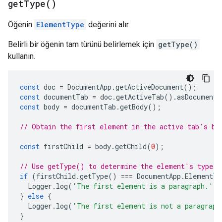
get
Type(
)
Öğenin
ElementType
değerini alır.
Belirli bir öğenin tam türünü belirlemek için
getType()
kullanın.
const
doc
=
DocumentApp
.
getActiveDocument
();
const
documentTab
=
doc
.
getActiveTab
().
asDocumentT
const
body
=
documentTab
.
getBody
();
// Obtain the first element in the active tab's bo
const
firstChild
=
body
.
getChild
(
0
);
// Use getType() to determine the element's type.
if
(
firstChild
.
getType
()
===
DocumentApp
.
ElementTy
Logger
.
log
(
'The first element is a paragraph.'
);
}
else
{
Logger
.
log
(
'The first element is not a paragraph
}