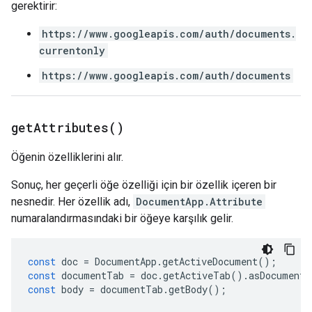
gerektirir:
https://www.googleapis.com/auth/documents.
currentonly
https://www.googleapis.com/auth/documents
get
Attributes(
)
Öğenin özelliklerini alır.
Sonuç, her geçerli öğe özelliği için bir özellik içeren bir
nesnedir. Her özellik adı,
DocumentApp.Attribute
numaralandırmasındaki bir öğeye karşılık gelir.
const
doc
=
DocumentApp
.
getActiveDocument
();
const
documentTab
=
doc
.
getActiveTab
().
asDocumentT
const
body
=
documentTab
.
getBody
();