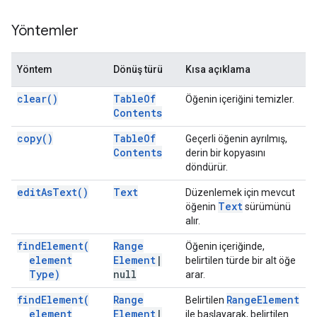
Yöntemler
Yöntem
Dönüş türü
Kısa açıklama
clear(
)
Table
Of
Öğenin içeriğini temizler.
Contents
copy(
)
Table
Of
Geçerli öğenin ayrılmış,
Contents
derin bir kopyasını
döndürür.
edit
As
Text(
)
Text
Düzenlemek için mevcut
Text
öğenin
sürümünü
alır.
find
Element(
Range
Öğenin içeriğinde,
element
Element
|
belirtilen türde bir alt öğe
Type)
null
arar.
find
Element(
Range
Range
Element
Belirtilen
element
Element
|
ile başlayarak, belirtilen