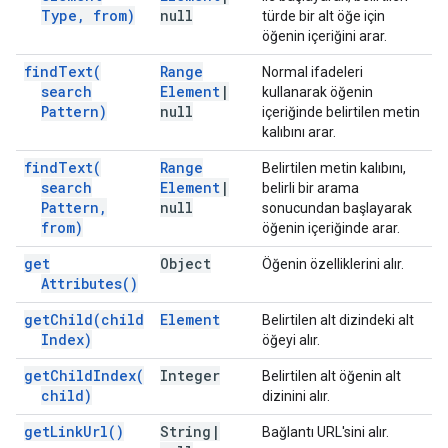
Type
,
from)
null
türde bir alt öğe için
öğenin içeriğini arar.
find
Text(
Range
Normal ifadeleri
search
Element
|
kullanarak öğenin
Pattern)
null
içeriğinde belirtilen metin
kalıbını arar.
find
Text(
Range
Belirtilen metin kalıbını,
search
Element
|
belirli bir arama
Pattern
,
null
sonucundan başlayarak
from)
öğenin içeriğinde arar.
get
Object
Öğenin özelliklerini alır.
Attributes(
)
get
Child(
child
Element
Belirtilen alt dizindeki alt
Index)
öğeyi alır.
get
Child
Index(
Integer
Belirtilen alt öğenin alt
child)
dizinini alır.
get
Link
Url(
)
String
|
Bağlantı URL'sini alır.