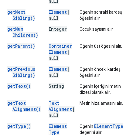
null
get
Next
Element
|
Öğenin sonraki kardeş
Sibling(
)
null
öğesini alır.
get
Num
Integer
Çocuk sayısını alır.
Children(
)
get
Parent(
)
Container
Öğenin üst öğesini alır.
Element
|
null
get
Previous
Element
|
Öğenin önceki kardeş
Sibling(
)
null
öğesini alır.
get
Text(
)
String
Öğenin içeriğini metin
dizesi olarak alır.
get
Text
Text
Metin hizalamasını alır.
Alignment(
)
Alignment
|
null
get
Type(
)
Element
Element
Type
Öğenin
Type
değerini alır.