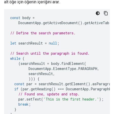
alt öğe için öğenin içeriğini arar.
const
body
=
DocumentApp
.
getActiveDocument
().
getActiveTab
()
// Define the search parameters.
let
searchResult
=
null
;
// Search until the paragraph is found.
while
(
(
searchResult
=
body
.
findElement
(
DocumentApp
.
ElementType
.
PARAGRAPH
,
searchResult
,
)))
{
const
par
=
searchResult
.
getElement
().
asParagrap
if
(
par
.
getHeading
()
===
DocumentApp
.
ParagraphHe
// Found one, update and stop.
par
.
setText
(
'This is the first header.'
);
break
;
}