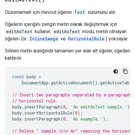
Düzenlemek için mevcut öğenin
Text
sürümünü alır.
Öğelerin içeriğini zengin metin olarak değiştirmek için
editAsText
kullanın.
editAsText
modu, metin olmayan
öğeleri (ör.
InlineImage
ve
HorizontalRule
) yoksayar.
Silinen metin aralığında tamamen yer alan alt öğeler, öğeden
kaldırılır.
const
body
=
DocumentApp
.
getActiveDocument
().
getActiveTab
()
// Insert two paragraphs separated by a paragraph c
// horizontal rule.
body
.
insertParagraph
(
0
,
'An editAsText sample.'
);
body
.
insertHorizontalRule
(
0
);
body
.
insertParagraph
(
0
,
'An example.'
);
// Delete " sample.\n\n An" removing the horizonta