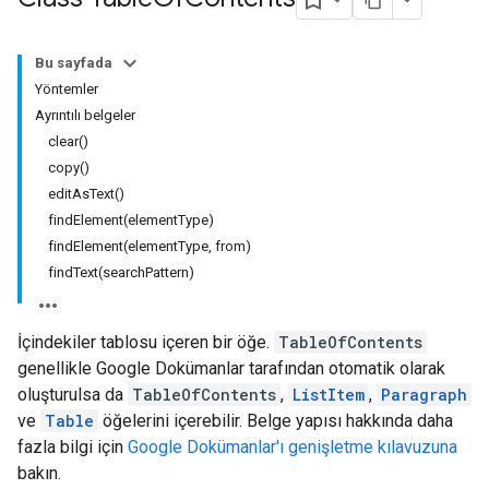
Bu sayfada
Yöntemler
Ayrıntılı belgeler
clear()
copy()
editAsText()
findElement(elementType)
findElement(elementType, from)
findText(searchPattern)
İçindekiler tablosu içeren bir öğe.
TableOfContents
genellikle Google Dokümanlar tarafından otomatik olarak
oluşturulsa da
TableOfContents
,
ListItem
,
Paragraph
ve
Table
öğelerini içerebilir. Belge yapısı hakkında daha
fazla bilgi için
Google Dokümanlar'ı genişletme kılavuzuna
bakın.