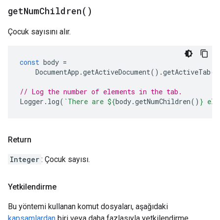
get
Num
Children(
)
Çocuk sayısını alır.
const
body
=
DocumentApp
.
getActiveDocument
().
getActiveTab
()
// Log the number of elements in the tab.
Logger
.
log
(
`There are 
${
body
.
getNumChildren
()
}
 ele
Return
Integer
: Çocuk sayısı.
Yetkilendirme
Bu yöntemi kullanan komut dosyaları, aşağıdaki
kapsamlardan
biri veya daha fazlasıyla yetkilendirme