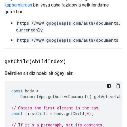
kapsamlardan
biri veya daha fazlasıyla yetkilendirme
gerektirir:
https://www.googleapis.com/auth/documents.
currentonly
https://www.googleapis.com/auth/documents
getChild(
child
Index)
Belirtilen alt dizindeki alt öğeyi alır.
const
body
=
DocumentApp
.
getActiveDocument
().
getActiveTab
()
// Obtain the first element in the tab.
const
firstChild
=
body
.
getChild
(
0
);
// If it's a paragraph, set its contents.