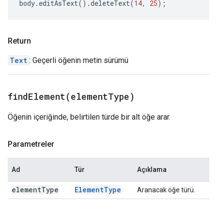
body
.
editAsText
().
deleteText
(
14
,
25
);
Return
Text
: Geçerli öğenin metin sürümü
findElement(
element
Type)
Öğenin içeriğinde, belirtilen türde bir alt öğe arar.
Parametreler
Ad
Tür
Açıklama
element
Type
Element
Type
Aranacak öğe türü.