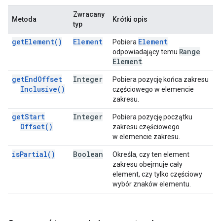
Zwracany
Metoda
Krótki opis
typ
get
Element(
)
Element
Element
Pobiera
Range
odpowiadający temu
Element
.
get
End
Offset
Integer
Pobiera pozycję końca zakresu
Inclusive(
)
częściowego w elemencie
zakresu.
get
Start
Integer
Pobiera pozycję początku
Offset(
)
zakresu częściowego
w elemencie zakresu.
is
Partial(
)
Boolean
Określa, czy ten element
zakresu obejmuje cały
element, czy tylko częściowy
wybór znaków elementu.