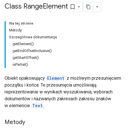
Class Range
Element
Na tej stronie
Metody
Szczegółowa dokumentacja
getElement()
getEndOffsetInclusive()
getStartOffset()
isPartial()
Obiekt opakowujący
Element
z możliwym przesunięciem
początku i końca. Te przesunięcia umożliwiają
reprezentowanie w wynikach wyszukiwania, wyborach
dokumentów i nazwanych zakresach zakresu znaków
w elemencie
Text
.
Metody