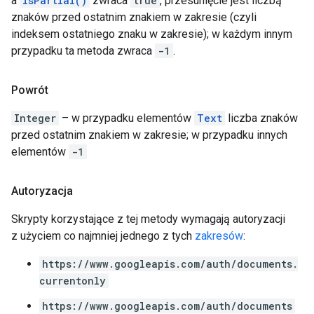
a
isPartial()
zwraca
true
, przesunięcie jest liczbą
znaków przed ostatnim znakiem w zakresie (czyli
indeksem ostatniego znaku w zakresie); w każdym innym
przypadku ta metoda zwraca
-1
.
Powrót
Integer
– w przypadku elementów
Text
liczba znaków
przed ostatnim znakiem w zakresie; w przypadku innych
elementów
-1
Autoryzacja
Skrypty korzystające z tej metody wymagają autoryzacji
z użyciem co najmniej jednego z tych
zakresów
:
https://www.googleapis.com/auth/documents.
currentonly
https://www.googleapis.com/auth/documents