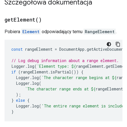
Szczegółowa dokumentacja
get
Element(
)
Pobiera
Element
odpowiadający temu
RangeElement
.
const
rangeElement
=
DocumentApp
.
getActiveDocument
// Log debug information about a range element.
Logger
.
log
(
`Element type: 
${
rangeElement
.
getElemen
if
(
rangeElement
.
isPartial
())
{
Logger
.
log
(
`The character range begins at 
${
rang
Logger
.
log
(
`The character range ends at 
${
rangeElement
.
);
}
else
{
Logger
.
log
(
'The entire range element is included
}