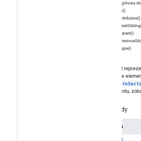
Aplikacja do obsługi dokumentów
Szczegółowa do
copy()
Zajęcia
getAttributes()
Treść
getNextSibling
Dodaj do zakładek
getParent()
Element Container
Container
getPreviousSib
Data
getType()
Dokument
Document
Tab
Równanie
Element repreze
Funkcja równania
chyba że eleme
Funkcja równania arbitralnego
FootnoteSect
Symbol równania
dokumentu, zo
Sekcja stopki
Przypis
Metody
Przypis
Sekcja nagłówka
Linijka pozioma
Metoda
Wbudowany rysunek
copy(
)
Wbudowany obraz