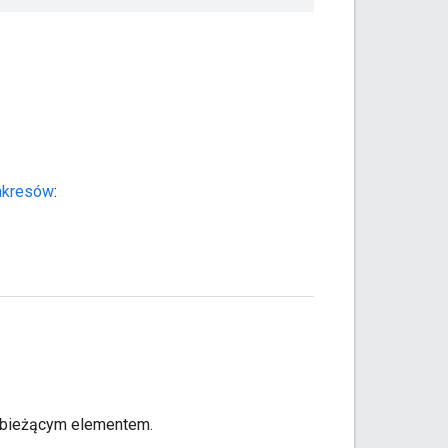
akresów
:
a bieżącym elementem.