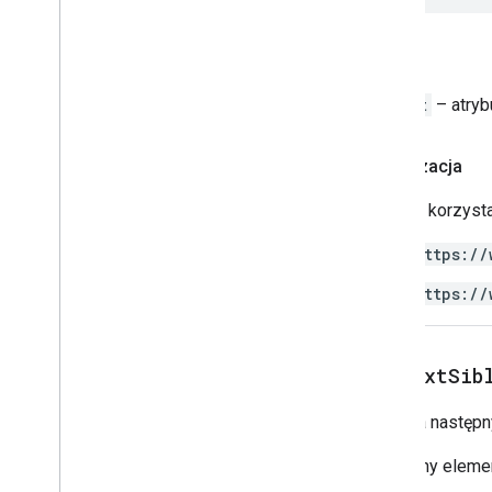
Zasoby projektu skryptu
Powrót
Reguły i zdarzenia automatyczne
Plik manifestu
Object
– atryb
Limity
Autoryzacja
Dodatki do Google Workspace
Usługi
Skrypty korzysta
Plik manifestu
Add-ons API
https://
https://
Apps Script API
1
Biblioteki klienta
get
Next
Sib
Pobiera następn
Następny elemen