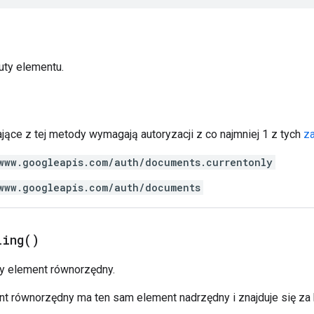
uty elementu.
jące z tej metody wymagają autoryzacji z co najmniej 1 z tych
z
www.googleapis.com/auth/documents.currentonly
www.googleapis.com/auth/documents
ling(
)
y element równorzędny.
t równorzędny ma ten sam element nadrzędny i znajduje się z