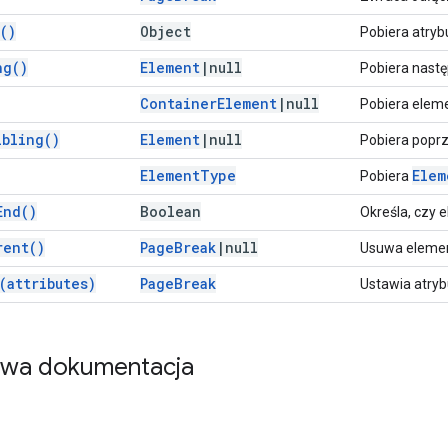
(
)
Object
Pobiera atryb
ng(
)
Element
|
null
Pobiera nast
Container
Element
|
null
Pobiera elem
ibling(
)
Element
|
null
Pobiera popr
Element
Type
Elem
Pobiera
End(
)
Boolean
Określa, czy 
rent(
)
Page
Break
|
null
Usuwa elemen
(
attributes)
Page
Break
Ustawia atryb
owa dokumentacja