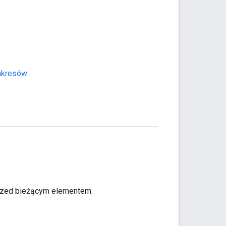
akresów
:
przed bieżącym elementem.