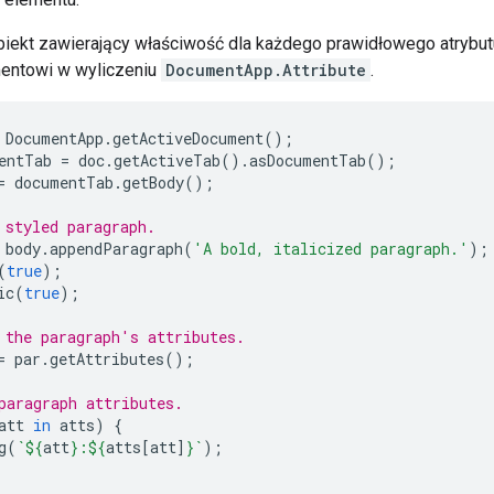
biekt zawierający właściwość dla każdego prawidłowego atrybut
entowi w wyliczeniu
DocumentApp.Attribute
.
DocumentApp
.
getActiveDocument
();
entTab
=
doc
.
getActiveTab
().
asDocumentTab
();
=
documentTab
.
getBody
();
 styled paragraph.
body
.
appendParagraph
(
'A bold, italicized paragraph.'
);
(
true
);
ic
(
true
);
 the paragraph's attributes.
=
par
.
getAttributes
();
paragraph attributes.
att
in
atts
)
{
g
(
`
${
att
}
:
${
atts
[
att
]
}
`
);