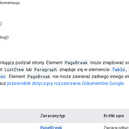
kumentacja
()
ling()
ntujący podział strony. Element
PageBreak
może znajdować si
nt
ListItem
lub
Paragraph
znajduje się w elemencie
Table
,
ion
. Element
PageBreak
nie może zawierać żadnego innego ele
bacz
przewodnik dotyczący rozszerzania Dokumentów Google
.
Zwracany typ
Krótki opis
Page
Break
Zwraca odłącz