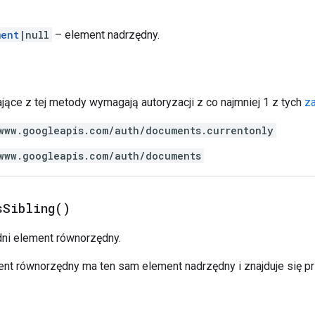
ment
|null
– element nadrzędny.
jące z tej metody wymagają autoryzacji z co najmniej 1 z tych
z
www.googleapis.com/auth/documents.currentonly
www.googleapis.com/auth/documents
s
Sibling(
)
ni element równorzędny.
nt równorzędny ma ten sam element nadrzędny i znajduje się 