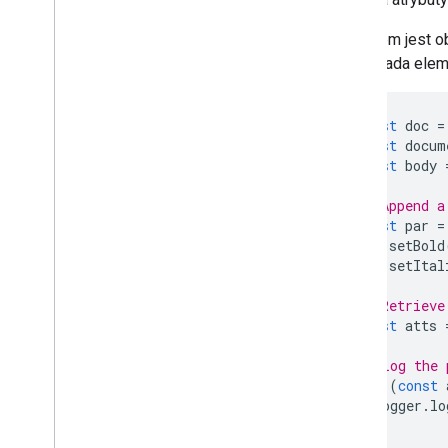
Gmail
Arkusze
Wynikiem jest o
Prezentacje
odpowiada elem
Obszar roboczy
Więcej
.
.
.
const
doc
=
const
docum
Inne usługi Google
const
body
Google Analytics
Google Maps
// Append a
Google Translate
const
par
=
Vertex AI
par
.
setBold
par
.
setItal
You
Tube
Więcej
.
.
.
// Retrieve
const
atts
Usługi użyteczności publicznej
Interfejs &&; połączenie bazy danych
// Log the 
for
(
const
Użyteczność danych i optymalizacja
Logger
.
lo
HTML & treść
}
Wykonanie skryptu i informacje