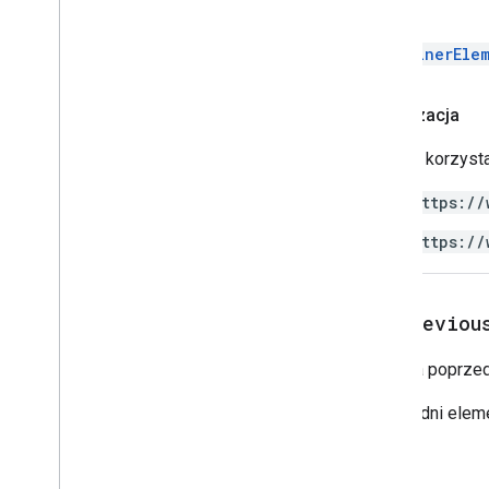
Powrót
ContainerEle
Autoryzacja
Skrypty korzysta
https://
https://
get
Previou
Pobiera poprzed
Poprzedni eleme
Powrót