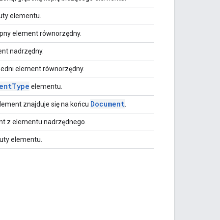
uty elementu.
ępny element równorzędny.
ent nadrzędny.
zedni element równorzędny.
ent
Type
elementu.
Document
element znajduje się na końcu
.
t z elementu nadrzędnego.
uty elementu.