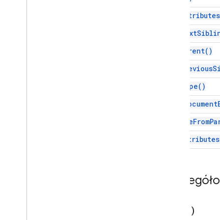
List
Item
get
Attributes
Zakres nazwany
get
Next
Sibli
Podział strony
Akapit
get
Parent(
)
Osoba
get
Previous
S
Pozycja
Pozycjonowany obraz
get
Type(
)
Zakres
is
At
Document
Kreator Zakresów
Element zakresu
remove
From
Pa
Link multimedialny
set
Attributes
Znak tabulacji
Tabela
Komórka tabeli
Spis treści
Szczegół
Wiersz tabeli
Tekst
copy(
)
Nieobsługiwany element