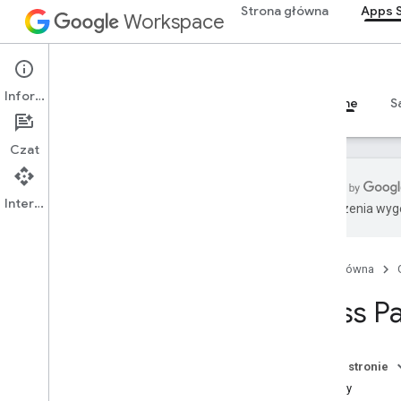
Strona główna
Apps S
Workspace
Apps Script
Informacje
Przegląd
Przewodniki
Materiały referencyjne
S
Czat
Interfejs API
Tłumaczenia wyge
Przegląd
Strona główna
Usługi Google Workspace
Konsola administracyjna
Class P
Calendar
Czat
Dokumenty
Na tej stronie
Informacje ogólne
Metody