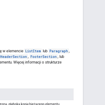
ę w elemencie
ListItem
lub
Paragraph
,
HeaderSection
,
FooterSection
, lub
mentu. Więcej informacji o strukturze
oną, głęboką kopię bieżącego elementu.