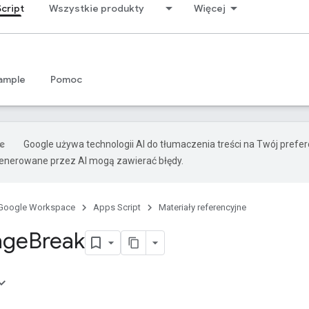
cript
Wszystkie produkty
Więcej
ample
Pomoc
Google używa technologii AI do tłumaczenia treści na Twój prefe
nerowane przez AI mogą zawierać błędy.
Google Workspace
Apps Script
Materiały referencyjne
age
Break