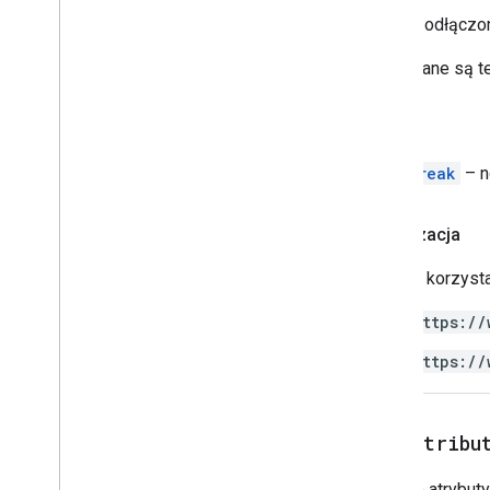
Interfejsy
Zwraca odłączon
Element
Kopiowane są te
Wykazy
Atrybut
Powrót
Typ elementu
Rodzina czcionek
PageBreak
– n
Typ glifu
Wyrównanie w poziomie
Autoryzacja
Nagłówek akapitu
Pozycjonowany układ
Skrypty korzysta
Tab
Type
https://
Wyrównanie tekstu
Wyrównanie w pionie
https://
Usługi zaawansowane
Docs API
get
Attribu
Drive
Formularze
Pobiera atrybut