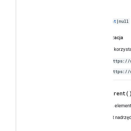
Powrót
Element
|null
Autoryzacja
Skrypty korzysta
https://
https://
get
Parent(
Pobiera element
Element nadrzęd