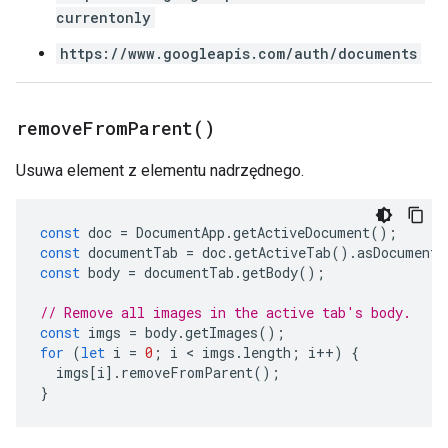
currentonly
https://www.googleapis.com/auth/documents
remove
From
Parent(
)
Usuwa element z elementu nadrzędnego.
const
doc
=
DocumentApp
.
getActiveDocument
();
const
documentTab
=
doc
.
getActiveTab
().
asDocumentT
const
body
=
documentTab
.
getBody
();
// Remove all images in the active tab's body.
const
imgs
=
body
.
getImages
();
for
(
let
i
=
0
;
i
 < 
imgs
.
length
;
i
++
)
{
imgs
[
i
].
removeFromParent
();
}