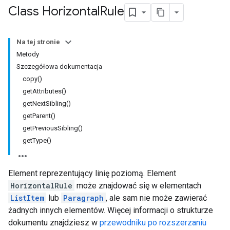
Class Horizontal
Rule
Na tej stronie
Metody
Szczegółowa dokumentacja
copy()
getAttributes()
getNextSibling()
getParent()
getPreviousSibling()
getType()
Element reprezentujący linię poziomą. Element
HorizontalRule
może znajdować się w elementach
ListItem
lub
Paragraph
, ale sam nie może zawierać
żadnych innych elementów. Więcej informacji o strukturze
dokumentu znajdziesz w
przewodniku po rozszerzaniu