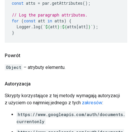
const
atts
=
par
.
getAttributes
();
// Log the paragraph attributes.
for
(
const
att
in
atts
)
{
Logger
.
log
(
`
${
att
}
:
${
atts
[
att
]
}
`
);
}
Powrót
Object
– atrybuty elementu.
Autoryzacja
Skrypty korzystające z tej metody wymagają autoryzacji
z użyciem co najmniej jednego z tych
zakresów
:
https://www.googleapis.com/auth/documents.
currentonly