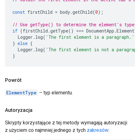
const
firstChild
=
body
.
getChild
(
0
);
// Use getType() to determine the element's type.
if
(
firstChild
.
getType
()
===
DocumentApp
.
ElementTy
Logger
.
log
(
'The first element is a paragraph.'
);
}
else
{
Logger
.
log
(
'The first element is not a paragraph
}
Powrót
ElementType
– typ elementu.
Autoryzacja
Skrypty korzystające z tej metody wymagają autoryzacji
z użyciem co najmniej jednego z tych
zakresów
: