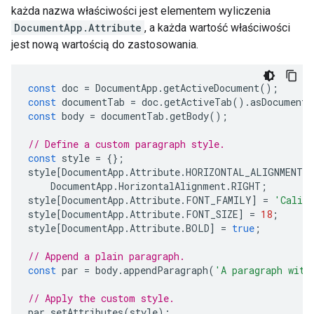
każda nazwa właściwości jest elementem wyliczenia
DocumentApp.Attribute
, a każda wartość właściwości
jest nową wartością do zastosowania.
const
doc
=
DocumentApp
.
getActiveDocument
();
const
documentTab
=
doc
.
getActiveTab
().
asDocumentT
const
body
=
documentTab
.
getBody
();
// Define a custom paragraph style.
const
style
=
{};
style
[
DocumentApp
.
Attribute
.
HORIZONTAL_ALIGNMENT
]
DocumentApp
.
HorizontalAlignment
.
RIGHT
;
style
[
DocumentApp
.
Attribute
.
FONT_FAMILY
]
=
'Calib
style
[
DocumentApp
.
Attribute
.
FONT_SIZE
]
=
18
;
style
[
DocumentApp
.
Attribute
.
BOLD
]
=
true
;
// Append a plain paragraph.
const
par
=
body
.
appendParagraph
(
'A paragraph with
// Apply the custom style.
par
.
setAttributes
(
style
);