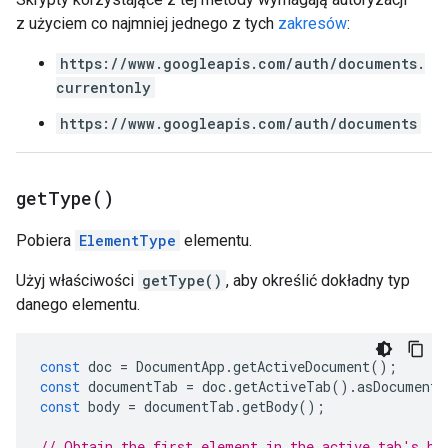
z użyciem co najmniej jednego z tych
zakresów
:
https://www.googleapis.com/auth/documents.
currentonly
https://www.googleapis.com/auth/documents
get
Type(
)
Pobiera
ElementType
elementu.
Użyj właściwości
getType()
, aby określić dokładny typ
danego elementu.
const
doc
=
DocumentApp
.
getActiveDocument
();
const
documentTab
=
doc
.
getActiveTab
().
asDocumentT
const
body
=
documentTab
.
getBody
();
// Obtain the first element in the active tab's bo