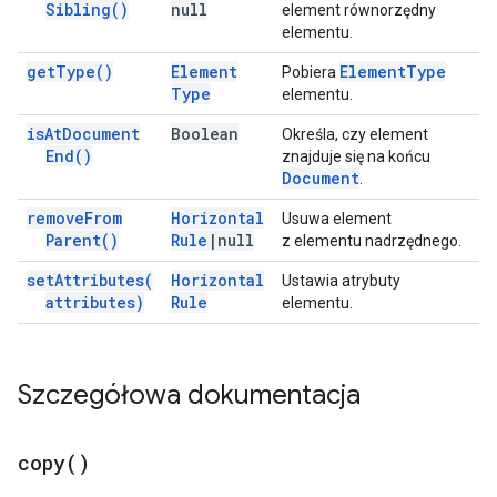
Sibling(
)
null
element równorzędny
elementu.
get
Type(
)
Element
Element
Type
Pobiera
Type
elementu.
is
At
Document
Boolean
Określa, czy element
End(
)
znajduje się na końcu
Document
.
remove
From
Horizontal
Usuwa element
Parent(
)
Rule
|
null
z elementu nadrzędnego.
set
Attributes(
Horizontal
Ustawia atrybuty
attributes)
Rule
elementu.
Szczegółowa dokumentacja
copy(
)