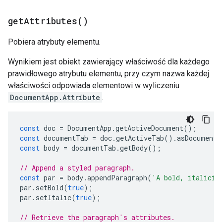
get
Attributes(
)
Pobiera atrybuty elementu.
Wynikiem jest obiekt zawierający właściwość dla każdego
prawidłowego atrybutu elementu, przy czym nazwa każdej
właściwości odpowiada elementowi w wyliczeniu
DocumentApp.Attribute
.
const
doc
=
DocumentApp
.
getActiveDocument
();
const
documentTab
=
doc
.
getActiveTab
().
asDocumentT
const
body
=
documentTab
.
getBody
();
// Append a styled paragraph.
const
par
=
body
.
appendParagraph
(
'A bold, italiciz
par
.
setBold
(
true
);
par
.
setItalic
(
true
);
// Retrieve the paragraph's attributes.