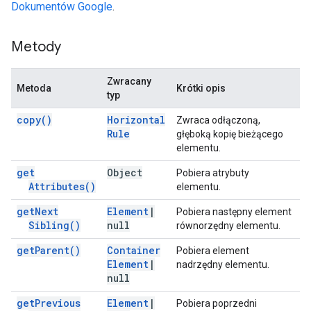
Dokumentów Google
.
Metody
Zwracany
Metoda
Krótki opis
typ
copy(
)
Horizontal
Zwraca odłączoną,
Rule
głęboką kopię bieżącego
elementu.
get
Object
Pobiera atrybuty
Attributes(
)
elementu.
get
Next
Element
|
Pobiera następny element
Sibling(
)
null
równorzędny elementu.
get
Parent(
)
Container
Pobiera element
Element
|
nadrzędny elementu.
null
get
Previous
Element
|
Pobiera poprzedni