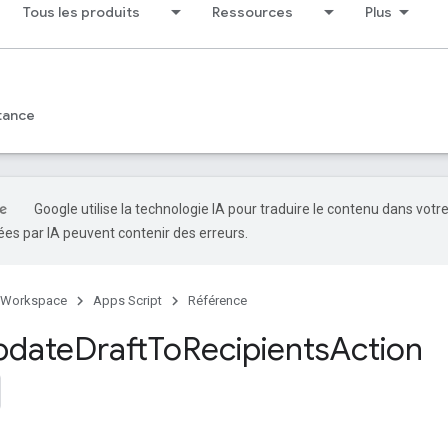
Tous les produits
Ressources
Plus
tance
Google utilise la technologie IA pour traduire le contenu dans votr
es par IA peuvent contenir des erreurs.
 Workspace
Apps Script
Référence
pdate
Draft
To
Recipients
Action