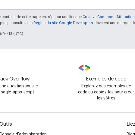
le contenu de cette page est régi par une licence
Creative Commons Attribution
 plus, consultez les
Règles du site Google Developers
. Java est une marque dé
6/04/13 (UTC).
tack Overflow
Exemples de code
une question sous le
Explorez nos exemples de
google-apps-script
code ou copiez-les pour créer
les vôtres
Outils
Lie
Console d'administration
Blog