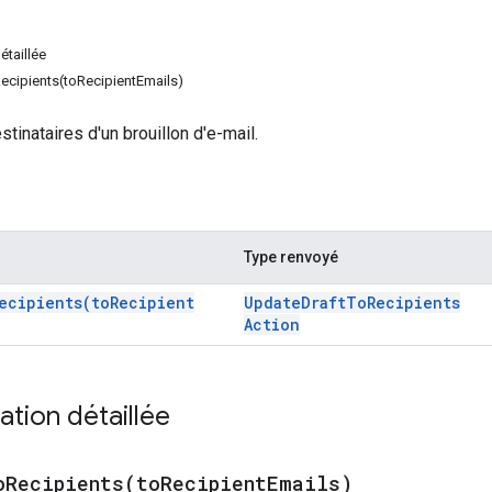
taillée
cipients(toRecipientEmails)
stinataires d'un brouillon d'e-mail.
Type renvoyé
ecipients(
to
Recipient
Update
Draft
To
Recipients
Action
tion détaillée
oRecipients(
to
Recipient
Emails)