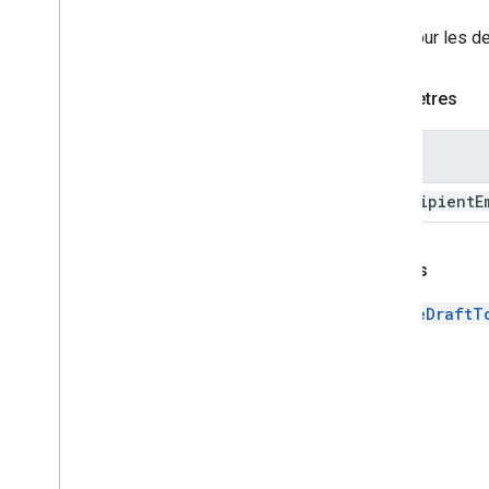
Mettre à jour les brouillons de
Met à jour les de
destinataires
Update
Visibility
Action
Updated
Widget
Paramètres
Validation
Widget
Nom
Workflow
Data
Source
to
Recipient
E
Enums
Type de bordure
Chip
List
Layout
Renvois
Common
Data
Source
UpdateDraftT
Composed
Email
Type
Content
Type
Style d'affichage
Drive
Item
Type
Expression
Data
Action
Type
Expression
Data
Condition
Type
Disposition en grille