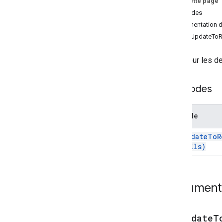
Sur cette page
Suggestions
Méthodes
Réponse suggérée
Documentation dé
Suggestions
Response
Builder
addUpdateToRe
Changer
Bouton de texte
Met à jour les de
Text
Input
Paragraphe textuel
Méthodes
Outil de sélection du temps
Déclencheur
Réponse universelle d'action
Méthode
Universal
Action
Response
Builder
add
Update
To
R
Update
Brouillon
Action
Réponse
Emails)
Update
Brouillon
Action
Response
Builder
Mettre à jour le brouillon
Ccc
Destinataires
Action
Documenta
Mettre à jour le corps du brouillon
Mettre à jour le brouillon de
destinataire (Cc)
addUpdateT
Mettre à jour l'objet brouillon