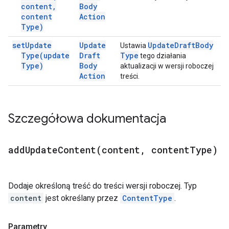
content
,
Body
content
Action
Type)
set
Update
Update
Update
Draft
Body
Ustawia
Type(
update
Draft
Type
tego działania
Type)
Body
aktualizacji w wersji roboczej
Action
treści.
Szczegółowa dokumentacja
addUpdateContent(
content
,
content
Type)
Dodaje określoną treść do treści wersji roboczej. Typ
content
jest określany przez
ContentType
.
Parametry