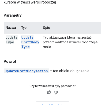
kursora w treści wersji roboczej.
Parametry
Nazwa
Typ
Opis
update
Update
Typ aktualizacji, która ma zostać
Type
Draft
Body
przeprowadzona w wersji roboczej e-
Type
maila.
Powrót
UpdateDraftBodyAction
– ten obiekt do łączenia.
Czy te wskazówki były pomocne?