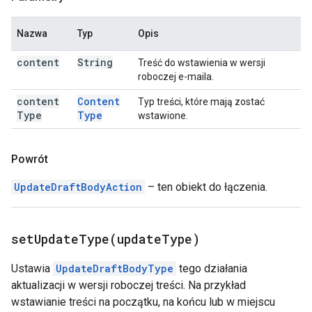
Nazwa
Typ
Opis
content
String
Treść do wstawienia w wersji
roboczej e-maila.
content
Content
Typ treści, które mają zostać
Type
Type
wstawione.
Powrót
UpdateDraftBodyAction
– ten obiekt do łączenia.
setUpdateType(
update
Type)
Ustawia
UpdateDraftBodyType
tego działania
aktualizacji w wersji roboczej treści. Na przykład
wstawianie treści na początku, na końcu lub w miejscu