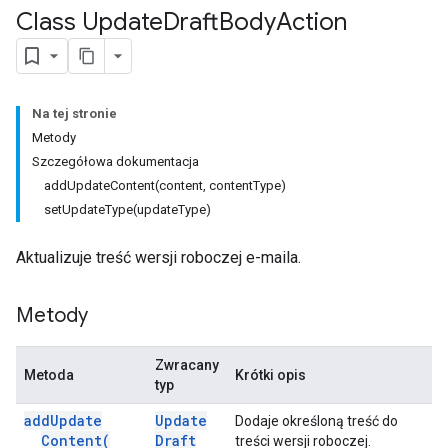
Class Update
Draft
Body
Action
Na tej stronie
Metody
Szczegółowa dokumentacja
addUpdateContent(content, contentType)
setUpdateType(updateType)
Aktualizuje treść wersji roboczej e-maila.
Metody
Zwracany
Metoda
Krótki opis
typ
add
Update
Update
Dodaje określoną treść do
Content(
Draft
treści wersji roboczej.